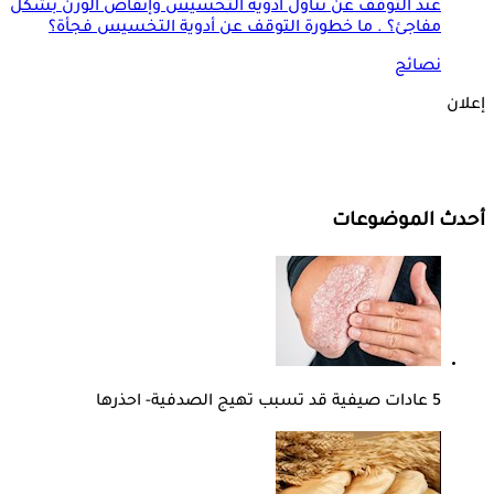
عند التوقف عن تناول أدوية التخسيس وإنقاص الوزن بشكل
مفاجئ؟ . ما خطورة التوقف عن أدوية التخسيس فجأة؟
نصائح
إعلان
أحدث الموضوعات
5 عادات صيفية قد تسبب تهيج الصدفية- احذرها