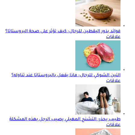
فوائد بذور اليقطين للرجال- كيف تؤثر على صحة البروستاتا؟
علاقات
التين الشوكي للرجال- ماذا يفعل بالبروستاتا عند تناوله؟
علاقات
طبيب يحذر: التشنج المهبلي يصيب الرجل بهذه المشكلة
علاقات