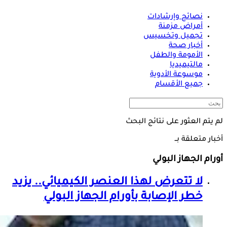
نصائح وإرشادات
أمراض مزمنة
تجميل وتخسيس
أخبار صحة
الأمومة والطفل
مالتيميديا
موسوعة الأدوية
جميع الأقسام
لم يتم العثور على نتائج البحث
أخبار متعلقة بــ
أورام الجهاز البولي
لا تتعرض لهذا العنصر الكيميائي.. يزيد
خطر الإصابة ب
أورام الجهاز البولي