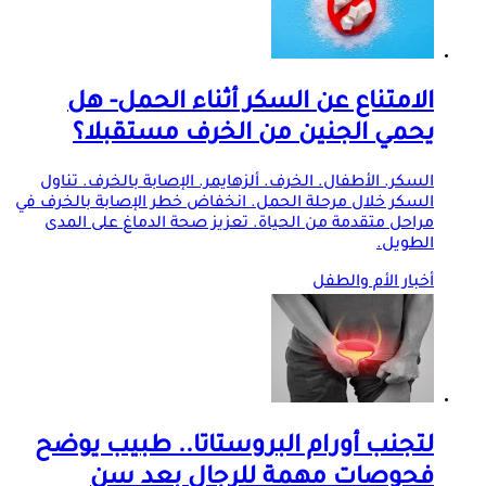
الامتناع عن السكر أثناء الحمل- هل
يحمي الجنين من الخرف مستقبلا؟
السكر. الأطفال. الخرف. ألزهايمر. الإصابة بالخرف. تناول
السكر خلال مرحلة الحمل. انخفاض خطر الإصابة بالخرف في
مراحل متقدمة من الحياة. تعزيز صحة الدماغ على المدى
الطويل.
أخبار الأم والطفل
لتجنب أورام البروستاتا.. طبيب يوضح
فحوصات مهمة للرجال بعد سن