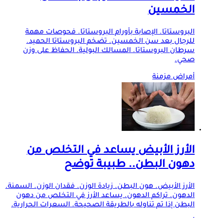
الخمسين
البروستاتا. الإصابة بأورام البروستاتا. فحوصات مهمة
للرجال بعد سن الخمسين. تضخم البروستاتا الحميد.
سرطان البروستاتا. المسالك البولية. الحفاظ على وزن
صحي.
أمراض مزمنة
الأرز الأبيض يساعد في التخلص من
دهون البطن.. طبيبة توضح
الأرز الأبيض. هون البطن. زيادة الوزن. فقدان الوزن. السمنة.
الدهون. تراكم الدهون. يساعد الأرز في التخلص من دهون
البطن إذا تم تناوله بالطريقة الصحيحة. السعرات الحرارية.