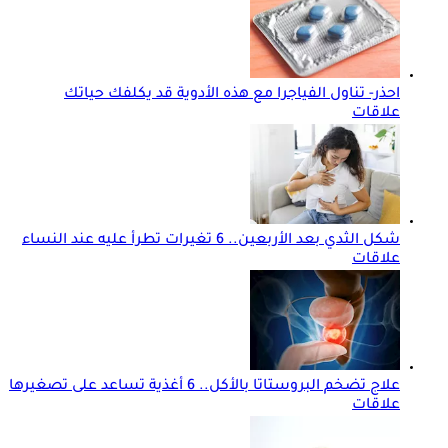
احذر- تناول الفياجرا مع هذه الأدوية قد يكلفك حياتك
علاقات
شكل الثدي بعد الأربعين.. 6 تغيرات تطرأ عليه عند النساء
علاقات
علاج تضخم البروستاتا بالأكل.. 6 أغذية تساعد على تصغيرها
علاقات