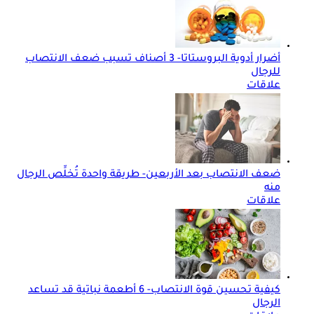
أضرار أدوية البروستاتا- 3 أصناف تسبب ضعف الانتصاب
للرجال
علاقات
ضعف الانتصاب بعد الأربعين- طريقة واحدة تُخلِّص الرجال
منه
علاقات
كيفية تحسين قوة الانتصاب- 6 أطعمة نباتية قد تساعد
الرجال