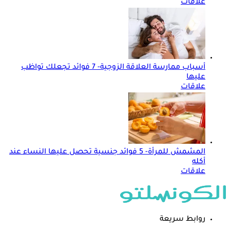
علاقات
أسباب ممارسة العلاقة الزوجية- 7 فوائد تجعلك تواظب
عليها
علاقات
المشمش للمرأة- 5 فوائد جنسية تحصل عليها النساء عند
أكله
علاقات
روابط سريعة