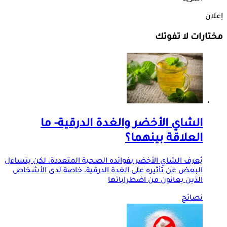
إعلان
مختارات لا تفوتك
الشاي الأخضر والغدة الدرقية- ما
العلاقة بينهما؟
يُعرف الشاي الأخضر بفوائده الصحية المتعددة، لكن يتساءل
البعض عن تأثيره على الغدة الدرقية، خاصة لدى الأشخاص
الذين يعانون من اضطراباتها
نصائح