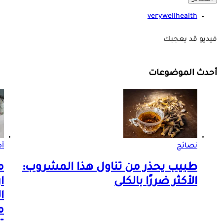
verywellhealth
فيديو قد يعجبك
أحدث الموضوعات
نصائح
أم
طبيب يحذر من تناول هذا المشروب:
م
الأكثر ضررًا بالكلى
ا
م