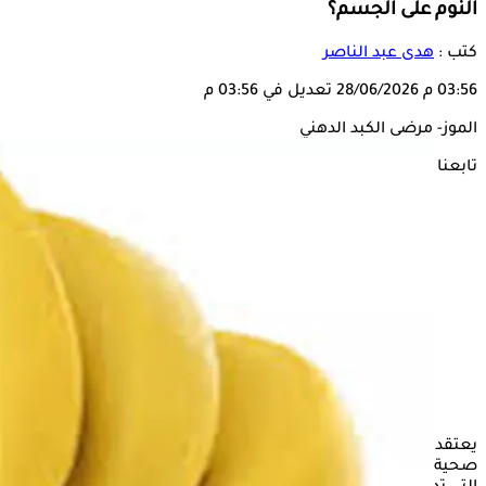
النوم على الجسم؟
كتب :
هدى عبد الناصر
03:56 م
28/06/2026
تعديل في 03:56 م
الموز- مرضى الكبد الدهني
تابعنا على
يعتقد بعض الأشخاص أن تناول
الموز
قبل
النوم
لا يقدم أي فوائد
صحية للجسم، على الرغم من محتواه العالي من العناصر الغذائية