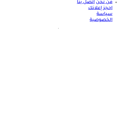
من نحن
اتصل بنا
احجز إعلانك
سياسة
الخصوصية
مواقعنا الأخرى
©
جميع الحقوق محفوظة لدى شركة جيميناي ميديا
حسام موافي: عدم علاج الكوليسترول خطر على شرايين هذا عضو