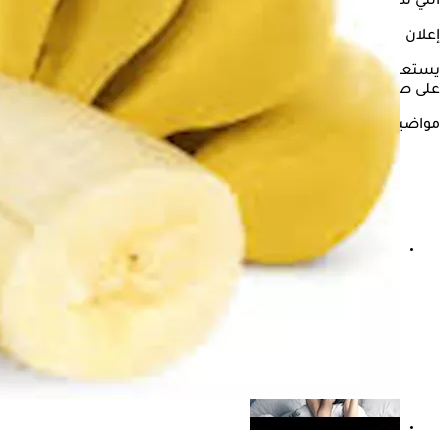
التي تدعم الصحة بشكل كبير، خاصة عند تناوله باعتدال.
إعلان
يستعرض "الكونسلتو" في التقرير التالي تأثير تناول الموز
قبل النوم
على صحة الجسم وفقًا لما ذكره موقع "verywellhealth".
مواضيع ذات صلة
ماذا يحدث لجسمك عند تناول ماء القرنفل قبل النوم؟
دراسة تجيب