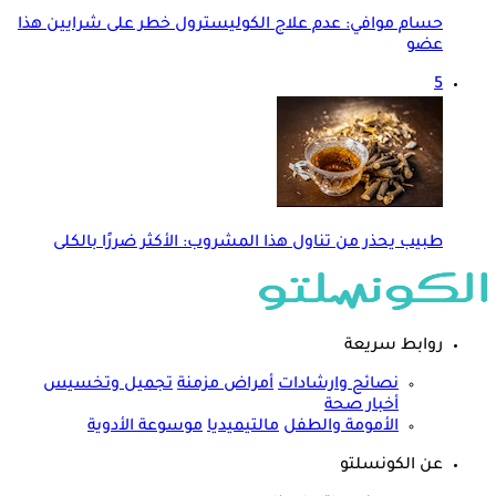
حسام موافي: عدم علاج الكوليسترول خطر على شرايين هذا
عضو
5
طبيب يحذر من تناول هذا المشروب: الأكثر ضررًا بالكلى
روابط سريعة
نصائح وارشادات
أمراض مزمنة
تجميل وتخسيس
أخبار صحة
الأمومة والطفل
مالتيميديا
موسوعة الأدوية
عن الكونسلتو