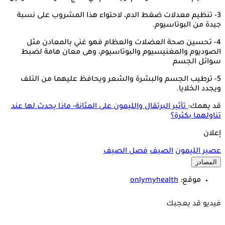
3- تنظيم معدلات ضغط الدم، لاحتواء هذا المشروب على نسبة
جيدة من البوتاسيوم.
4- تحسين صحة العضلات والعظام فهو غني بالمعادن مثل
الصوديوم والمغنيسيوم والبوتاسيوم، وهى معان هامة لضبط
سوائل الجسم
5- ترطيب الجسم والبشرة والشعر ويحافظ عليهما من التلف
ويجدد الخلايا.
قد يهمك:
تأثير البرتقال والليمون على المثانة- ماذا يحدث لها عند
تناولهما بكثرة؟
إعلان
عصير الليمون
الصيف
فصل الصيف
المصادر
موقع:
onlymyhealth
فيديو قد يعجبك