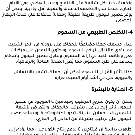
وتخفيف مشاكل شائعة مثل الانتفاخ وعسر الهضم، وفي الأيام
الحارة، عندما تبدو الأطعمة الدسمة والثقيلة أقل جاذبية، يمكن أن
يوفر عصير الليمون طريقة لطيفة وفعالة للحفاظ على صحة الجهاز
الهضمي.
4- التخلص الطبيعي من السموم
يبذل جسمك جهدًا مضاعفًا للحفاظ على برودته في الحر الشديد،
مما يؤدي غالبًا إلى تراكم السموم، ويحتوي الليمون على مركبات
تُعزز وظائف الكبد في إزالة السموم، وتناول عصير الليمون بانتظام
يُساعد على طرد السموم، مما يُعزز الصحة العامة والرفاهية.
هذا التأثير المُزيل للسموم يُمكن أن يجعلك تشعر بالانتعاش
والحيوية، حتى في أشد أيام الصيف حرارة.
5- العناية بالبشرة
يُمكن أن يكون لمزيج الترطيب وفيتامين C الموجود في عصير
الليمون تأثير إيجابي على بشرتك، فالجفاف والتعرض لأشعة
الشمس قد يجعلان بشرتك تبدو باهتة ومتعبة، ويساعد عصير
الليمون على ترطيب بشرتك من الداخل إلى الخارج،
أظهرت دراسة أن فيتامين C يدعم إنتاج الكولاجين، مما يؤدي إلى