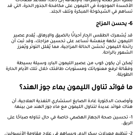
بشرة أكثر صحة وإشراقًا، بالإضافة إلى ذلك، تساعد مضادات
الأكسدة الموجودة في الليمون على مكافحة الجذور الحرة، التي قد
تساهم في الشيخوخة المبكرة وتلف الجلد.
6- يحسن المزاج
قد يُشعرك الطقس الحار أحيانًا بالضيق والإرهاق، يُقدم عصير
الليمون نكهة منعشة تُساعد على تحسين مزاجك، وقد ثبت أن
رائحة الليمون تُحسّن الحالة المزاجية، مما يُقلل التوتر ويُعزز
الشعور بالراحة.
يُمكن أن يكون كوب من عصير الليمون البارد وسيلة بسيطة
وفعّالة لرفع معنوياتك ومستويات طاقتك خلال تلك الأيام الحارة
الطويلة.
ما فوائد تناول الليمون بماء جوز الهند؟
وأوضحت الدكتورة غادة الصايغ استشاري التغذية العلاجية، أن
هناك فوائد عديدة لتناول الليمون مع ماء جوز الهند من بينها:
1- تحسين صحة الجهاز الهضمي خاصة في حال تناوله صباحًا على
الريق.
2- تنظيم معدلات سكر الدم، ويساهم في علاج مقاومة الأنسولين.