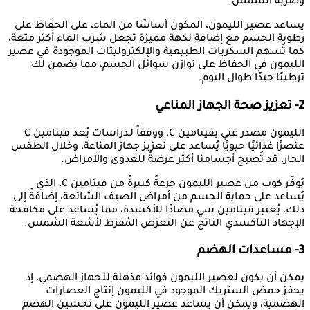
وضربة الشمس.
يساعد عصير الليمون، المكون أساسًا من الماء، على الحفاظ على
رطوبة الجسم مع إضافة نكهة مميزة تجعل شرب الماء أكثر متعة،
كما تُسهم السكريات الطبيعية والإلكتروليتات الموجودة في عصير
الليمون في الحفاظ على توازن سوائل الجسم، مما يضمن لك
ترطيبًا جيدًا طوال اليوم.
2- تعزيز صحة الجهاز المناعي
الليمون مصدر غني بفيتامين C، ووفقاً لـدراسات يُعد فيتامين C
عنصرًا غذائيًا حيويًا يُساعد على تعزيز جهاز المناعة، وخلال الطقس
الحار، قد تُصبح أجسامنا أكثر عرضةً للعدوى والأمراض.
يُوفّر كوب من عصير الليمون جرعةً كبيرةً من فيتامين C، الذي
يُساعد على حماية الجسم من أمراض الصيف الشائعة، إضافةً إلى
ذلك، يُعتبر فيتامين سي مضادًا للأكسدة، مما يُساعد على مكافحة
الإجهاد التأكسدي الناتج عن التعرّض المُفرط لأشعة الشمس.
3- مساعدات الهضم
يمكن أن يكون لعصير الليمون فوائد مذهلة للجهاز الهضمي، إذ
يحفز حمض الستريك الموجود في الليمون إنتاج العصارات
الهضمية، ويمكن أن يساعد عصير الليمون على تحسين الهضم