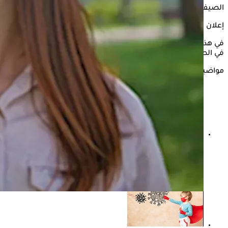
الصيف؟
إعلان
في هذه السطور يستعرض "الكونسلتو" فوائد تناول
عصير الليمون
في الصيف، وذلك وفقًا only my health.
مواضيع ذات صلة
بدون أدوية- 7 نصائح للوقاية من تكرار حصوات الكلى في
الصيف