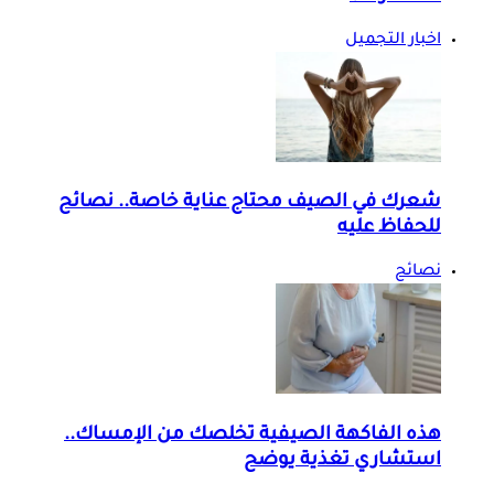
اخبار التجميل
شعرك في الصيف محتاج عناية خاصة.. نصائح
للحفاظ عليه
نصائح
هذه الفاكهة الصيفية تخلصك من الإمساك..
استشاري تغذية يوضح