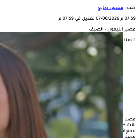
كتب :
محمود طايع
07:59 م
07/06/2026
تعديل في 07:59 م
عصير الليمون - الصيف
تابعنا على
عصير الليمون يُعد من المشروبات الأكثر استهلاكًا والشائعة، بين
الأشخاص، ويميل العديد إلى تناوله خاصة في فصل
الصيف
لاحتوائه على العديد من العناصر الغذائية التي تدر نفعًا على الصحة،
فضلًا عن مذاقه اللازع الذي يفضله الكثير، فما هى فوائد تناوله في