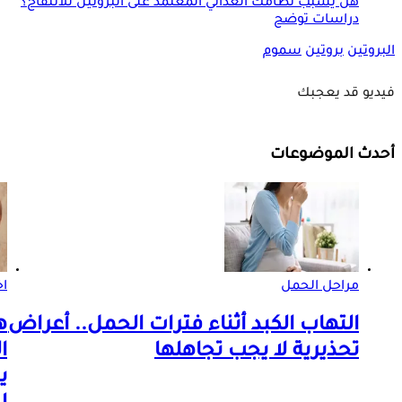
هل يسبب نظامك الغذائي المعتمد على البروتين للانتفاخ؟
دراسات توضح
البروتين
بروتين
سموم
فيديو قد يعجبك
أحدث الموضوعات
مراحل الحمل
اخ
التهاب الكبد أثناء فترات الحمل.. أعراض
ه
تحذيرية لا يجب تجاهلها
ا
ي