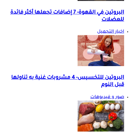
البروتين في القهوة- 7 إضافات تجعلها أكثر فائدة
للعضلات
اخبار التجميل
البروتين للتخسيس- 4 مشروبات غنية به تناولها
قبل النوم
صور و فيديوهات