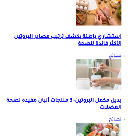
استشاري باطنة يكشف ترتيب مصادر البروتين
الأكثر فائدة للصحة
نصائح
بديل مكمل البروتين- 3 منتجات ألبان مفيدة لصحة
العضلات
نصائح