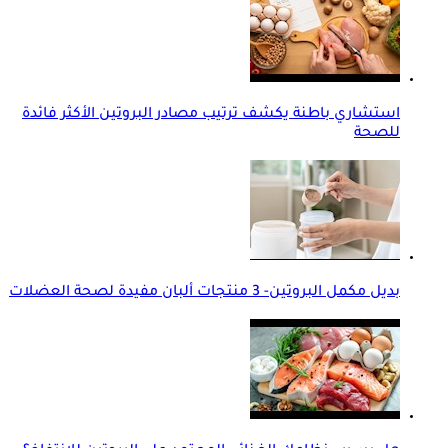
استشاري باطنة يكشف ترتيب مصادر البروتين الأكثر فائدة
للصحة
بديل مكمل البروتين- 3 منتجات ألبان مفيدة لصحة العضلات