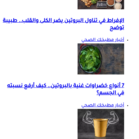
الإفراط في تناول البروتين يضر الكلى والقلب.. طبيبة
توضح
أخبار مطبخك الصحي
7 أنواع خضراوات غنية بالبروتين.. كيف أرفع نسبته
في الجسم؟
أخبار مطبخك الصحي