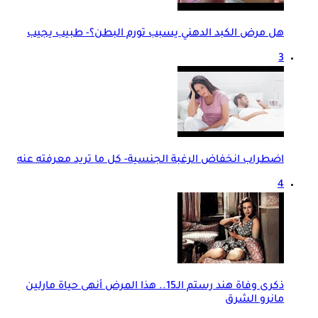
هل مرض الكبد الدهني يسبب تورم البطن؟- طبيب يجيب
3
اضطراب انخفاض الرغبة الجنسية- كل ما تريد معرفته عنه
4
ذكرى وفاة هند رستم الـ15.. هذا المرض أنهى حياة مارلين
مانرو الشرق