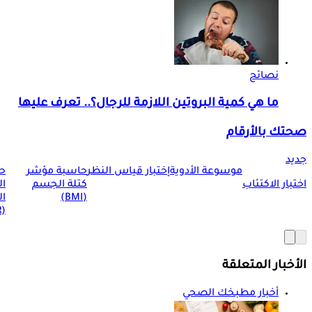
نصائح
ما هي كمية البروتين اللازمة للرجال؟.. تعرف عليها
صحتك بالأرقام
جديد
موسوعة الأدوية
إختبار قياس النظر
حاسبة مؤشر
ح
اختبار الاكتئاب
كتلة الجسم
ا
(BMI)
ال
(BMR)
الأخبار المتعلقة
أخبار مطبخك الصحي