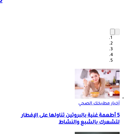
ل
أخبار مطبخك الصحي
5 أطعمة غنية بالبروتين تناولها على الإفطار
لتشعرك بالشبع والنشاط