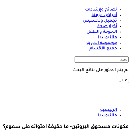
نصائح وإرشادات
أمراض مزمنة
تجميل وتخسيس
أخبار صحة
الأمومة والطفل
مالتيميديا
موسوعة الأدوية
جميع الأقسام
لم يتم العثور على نتائج البحث
إعلان
الرئيسية
مالتيميديا
مكونات مسحوق البروتين- ما حقيقة احتوائه على سموم؟