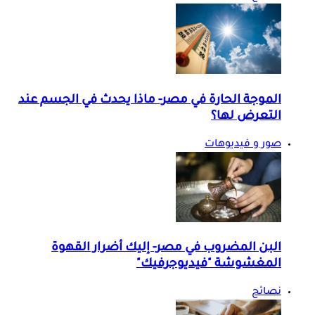
الموجة الحارة في مصر- ماذا يحدث في الجسم عند
التعرض لها؟
صور و فيديوهات
البن المضروب في مصر- إليك أضرار القهوة
المغشوشة "فيديوجرفيك"
نصائح