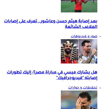
بعد إصابة هيثم حسن وعاشور.. تعرف على إصابات
الملاعب الشائعة
صور و فيديوهات
هل يشارك ميسي في مباراة مصر؟- إليك تطورات
إصابته "فيديوجرافيك"
تحقيقات و حوارات