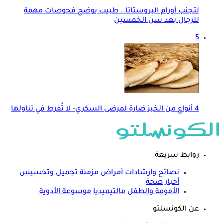
لتجنب أورام البروستاتا.. طبيب يوضح فحوصات مهمة
للرجال بعد سن الخمسين
5
4 أنواع من الخبز ضارة لمرضى السكري- لا تُفرط في تناولها
روابط سريعة
نصائح وارشادات
أمراض مزمنة
تجميل وتخسيس
أخبار صحة
الأمومة والطفل
مالتيميديا
موسوعة الأدوية
عن الكونسلتو