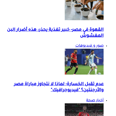
القهوة في مصر- خبير تغذية يحذر: هذه أضرار البن
المغشوش
صور و فيديوهات
عدم تقبل الخسارة- لماذا لا نتجاوز مباراة مصر
والأرجنتين؟ "فيديوجرافيك"
أخبار صحة