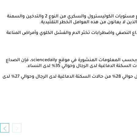
تشير البيانات الواردة في الدراسة إلى أن معظم حالات السكتة الدماغية تحدث بسبب العوامل الخطر التقليدية مثل ارتفاع ضغط الدم وارتفاع مستويات الكوليسترول والسكري من النوع 2 والتدخين والسمنة
ين لا يعانون من هذه العوامل الخطر التقليدية.
داع النصفي واضطرابات تخثر الدم والفشل الكلوي وأمراض المناعة
ووجدت الدراسة أن ارتباط حدوث السكتة الدماغية بالعوامل الخطر غير التقليدية كان أقوى بين البالغين الذين تتراوح أعمارهم دون 35 عامًا. وبحسب المعلومات المنشورة في موقع sciencedaily، فإن الصداع
وفيما يتعلق بالأشخاص الذين تتراوح أعمارهم بين 45 و 55 عامًا، فإن ارتفاع ضغط الدم يُعتبر العامل الخطر التقليدي الأكثر أهمية، حيث يمثل حوالي 28% من حالات السكتة الدماغية لدى الرجال وحوالي 27% لدى