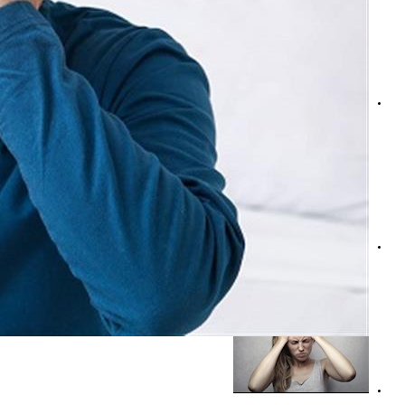
كيف أعرف أن الصداع بسبب الأذن؟- إليك الإجابة
الصداع في الجانب الأيمن من الرأس- علام يشير؟