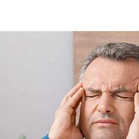
ب إهماله في زيادة خطر الإصابة بمرض خطير. ووجدت الدراسة أن الشباب الذين تترا
اسة حديثة نشرت في موقع "Health day".