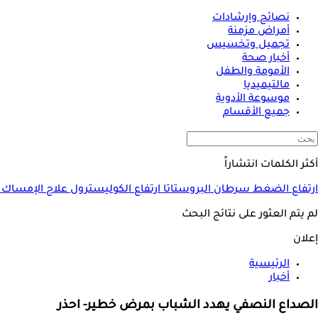
نصائح وإرشادات
أمراض مزمنة
تجميل وتخسيس
أخبار صحة
الأمومة والطفل
مالتيميديا
موسوعة الأدوية
جميع الأقسام
أكثر الكلمات انتشاراً
ارتفاع الضغط
سرطان البروستاتا
ارتفاع الكوليسترول
علاج الإمساك
لم يتم العثور على نتائج البحث
إعلان
الرئيسية
أخبار
الصداع النصفي يهدد الشباب بمرض خطير- احذر