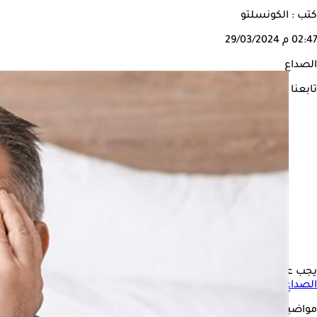
كتب : الكونسلتو
02:47 م
29/03/2024
الصداع
تابعنا على
يجب على الشباب عدم التهاون في علاج
الصداع
النصفي، حيث يمكن أن يتسب
الصداع النصفي
يكونون أكثر عرضة للإصابة بالسكتة الدماغية، وهذا وفقا لدر
مواضيع ذات صلة