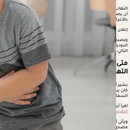
التهاب الزائدة الدودية لا يصيب البالغين فقط، بل من الممكن أيضًا
أن يصاب به الأطفال، لذلك يجب على الأم أن تكون على دراية
بالأعراض المنذرة به، مثل ألم البطن.
إعلان
ويصبح ألم البطن علامة مؤكدة على إصابة الأطفال بالتهاب الزائدة
الدودية في بعض الحالات، يستعرضها "الكونسلتو" في التقرير
التالي، وفقًا لموقعي "Cleveland Clinic" و"Kids Health".
متى يكون
ألم البطن عند الأطفال
بسبب
التهاب الزائدة الدودية؟
يشير ألم البطن عند الأطفال إلى الإصابة بالتهاب الزائدة الدودية، إذا
كان يبدأ حول منطقة السرة، ثم يمتد تأثيره إلى الجانب الأيمن
السفلي من المعدة.
اقرأ أيضًا:
أسباب آلام البطن المتكررة عند الأطفال- متى يجب زيارة
الطبيب؟
ويأتي ألم البطن الناتج عن
التهاب الزائدة الدودية عند الأطفال
مصحوبًا بالأعراض التالية: