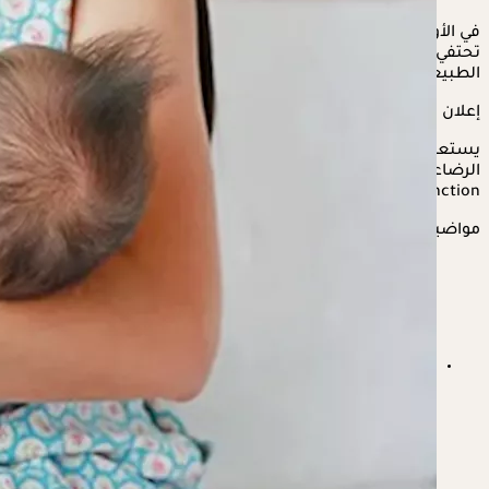
في الأول من أغسطس حتى السابع من نفس الشهر كل عام،
تحتفي المنظمات الصحية حول العالم بالأسبوع العالمي للرضاعة
الطبيعية، لتوعية الأمهات بفوائدها وأبرز النصائح لتعزيزها.
إعلان
يستعرض "الكونسلتو" في التقرير التالي، أفضل البذور لتعزيز
الرضاعة الطبيعية، وفقًا لمواقع "NDTV" و"Healtline" و"Mom
Junction".
مواضيع ذات صلة
فوائد الشمر الطبية- إليك أبرز الأمراض التي قد يشفيك منها