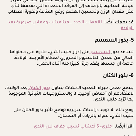
لقدرتها على زيادة حليب الثدي، بل لدورها الفعال أيضًا في تعزيز
قيمته الغذائية، بالإضافة إلى الفوائد المتعددة التي تقدمها للأم،
مثل فقدان الوزن وتحسين الهضم ورفع المناعة وتقوية العظام.
قد يهمك أيضًا:
للأمهات الجدد.. فيتامينات ومعادن ضرورية بعد
الولادة
5- بذور السمسم
تساعد بذور
السمسم
على إدرار حليب الثدي، علاوة على محتواها
العالي من معدن الكالسيوم الضروري لعظام الأم بعد الولادة،
خاصةً أن جسدها يفقد جزءًا كبيرًا منه أثناء الحمل.
6- بذور الكتان
ينصح بعض خبراء التغذية الأمهات بتناول
بذور الكتان
بعد الولادة،
لاعتقادهم أن أحماض أوميجا 3 والإستروجينات النباتية الموجودة
بها تزيد حليب الثدي.
ومع ذلك، لا توجد دراسات سريرية توضح تأثير بذور الكتان على
حليب الثدي، سواء بالزيادة أو النقصان.
اقرأ أيضًا:
احذري- 5 أعشاب تسبب جفاف لبن الثدي