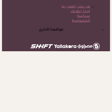
من نحن
اتصل بنا
احجز إعلانك
سياسة
الخصوصية
مواقعنا الأخرى
©
جميع الحقوق محفوظة لدى شركة جيميناي ميديا
برعاية مجانية.. أسامة حمدي يزف بشرى للأطفال المصابين
بالسكري في مصر