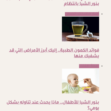
بذور الشيا بانتظام
أخبار مطبخك الصحي
فوائد الكمون الطبية.. إليك أبرز الأمراض التي قد
يشفيك منها
صحة طفلك
بذور الشيا للأطفال.. ماذا يحدث عند تناوله بشكل
يومي؟