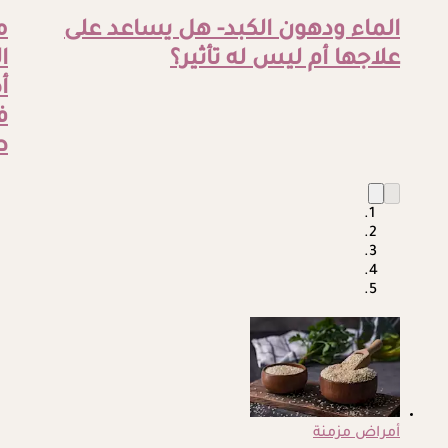
الماء ودهون الكبد- هل يساعد على
م
علاجها أم ليس له تأثير؟
ا
أ
ف
ط
أمراض مزمنة