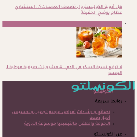
هل أدوية الكوليسترول تضعف العضلات؟.. استشاري
عظام يوضح الحقيقة
5
لا ترفع نسبة السكر في الدم.. 4 مشروبات صيفية مرطبة لـ
الجسم
روابط سريعة
نصائح وارشادات
أمراض مزمنة
تجميل وتخسيس
أخبار صحة
الأمومة والطفل
مالتيميديا
موسوعة الأدوية
عن الكونسلتو