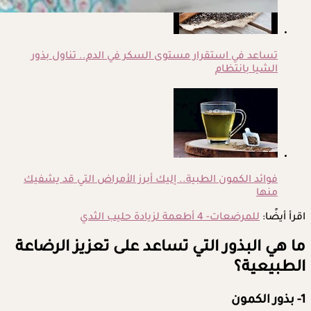
تساعد في استقرار مستوى السكر في الدم.. تناول بذور
الشيا بانتظام
فوائد الكمون الطبية.. إليك أبرز الأمراض التي قد يشفيك
منها
اقرأ أيضًا:
للمرضعات- 4 أطعمة لزيادة حليب الثدي
ما هي البذور التي تساعد على تعزيز الرضاعة
الطبيعية؟
1- بذور الكمون