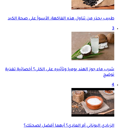
طبيب يحذر من تناول هذه الفاكهة: الأسوأ على صحة الكبد
3
شرب ماء جوز الهند يوميا وتأثيره على الكلى؟ أخصائية تغذية
توضح
4
الزبادي اليوناني أم العادي؟ أيهما أفضل لصحتك؟