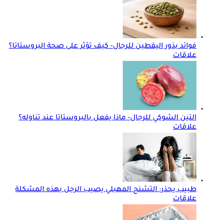
فوائد بذور اليقطين للرجال- كيف تؤثر على صحة البروستاتا؟
علاقات
التين الشوكي للرجال- ماذا يفعل بالبروستاتا عند تناوله؟
علاقات
طبيب يحذر: التشنج المهبلي يصيب الرجل بهذه المشكلة
علاقات