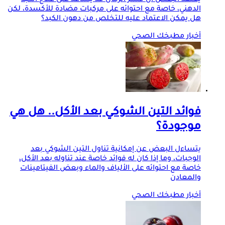
الدهني، خاصة مع احتوائه على مركبات مضادة للأكسدة، لكن
هل يمكن الاعتماد عليه للتخلص من دهون الكبد؟
أخبار مطبخك الصحي
فوائد التين الشوكي بعد الأكل.. هل هي
موجودة؟
يتساءل البعض عن إمكانية تناول التين الشوكي بعد
الوجبات، وما إذا كان له فوائد خاصة عند تناوله بعد الأكل،
خاصة مع احتوائه على الألياف والماء وبعض الفيتامينات
والمعادن
أخبار مطبخك الصحي