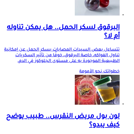
البرقوق لسكر الحمل.. هل يمكن تناوله
أم لا؟
تتساءل بعض السيدات المصابات بسكر الحمل عن إمكانية
تناول الفواكه، خاصة البرقوق، خوفًا من تأثير السكريات
الطبيعية الموجودة به على مستوى الجلوكوز في الدم،
خطواتك نحو الأمومة
لون بول مريض النقرس.. طبيب يوضح
كيف يبدو؟