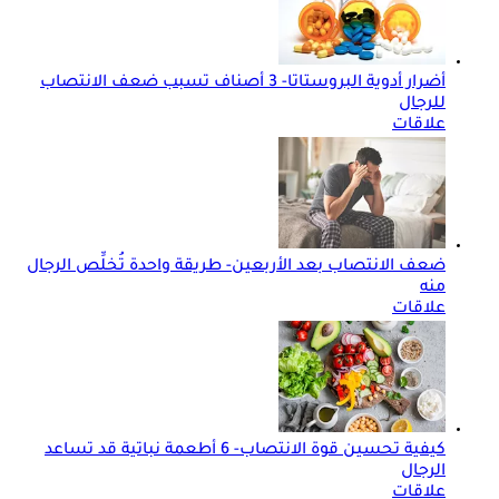
أضرار أدوية البروستاتا- 3 أصناف تسبب ضعف الانتصاب
للرجال
علاقات
ضعف الانتصاب بعد الأربعين- طريقة واحدة تُخلِّص الرجال
منه
علاقات
كيفية تحسين قوة الانتصاب- 6 أطعمة نباتية قد تساعد
الرجال
علاقات