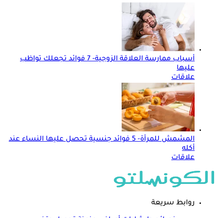
أسباب ممارسة العلاقة الزوجية- 7 فوائد تجعلك تواظب
عليها
علاقات
المشمش للمرأة- 5 فوائد جنسية تحصل عليها النساء عند
أكله
علاقات
روابط سريعة