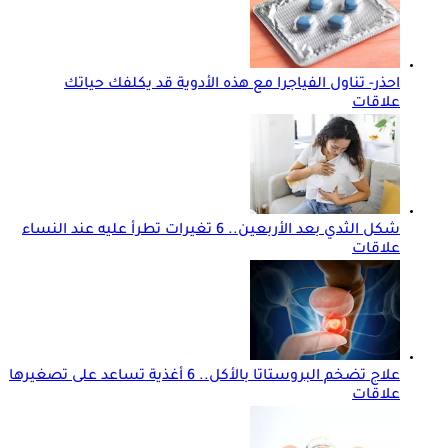
احذر- تناول الفياجرا مع هذه الأدوية قد يكلفك حياتك
علاقات
شكل الثدي بعد الأربعين.. 6 تغيرات تطرأ عليه عند النساء
علاقات
علاج تضخم البروستاتا بالأكل.. 6 أغذية تساعد على تصغيرها
علاقات