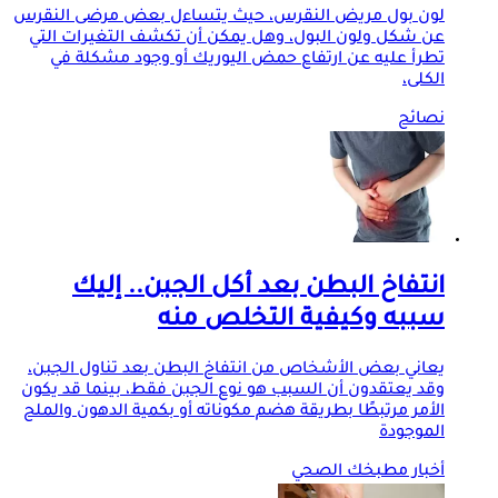
لون بول مريض النقرس، حيث يتساءل بعض مرضى النقرس
عن شكل ولون البول، وهل يمكن أن تكشف التغيرات التي
تطرأ عليه عن ارتفاع حمض اليوريك أو وجود مشكلة في
الكلى،
نصائح
انتفاخ البطن بعد أكل الجبن.. إليك
سببه وكيفية التخلص منه
يعاني بعض الأشخاص من انتفاخ البطن بعد تناول الجبن،
وقد يعتقدون أن السبب هو نوع الجبن فقط، بينما قد يكون
الأمر مرتبطًا بطريقة هضم مكوناته أو بكمية الدهون والملح
الموجودة
أخبار مطبخك الصحي