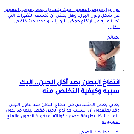
لون بول مريض النقرس، حيث يتساءل بعض مرضى النقرس
عن شكل ولون البول، وهل يمكن أن تكشف التغيرات التي
تطرأ عليه عن ارتفاع حمض اليوريك أو وجود مشكلة في
الكلى،
نصائح
انتفاخ البطن بعد أكل الجبن.. إليك
سببه وكيفية التخلص منه
يعاني بعض الأشخاص من انتفاخ البطن بعد تناول الجبن،
وقد يعتقدون أن السبب هو نوع الجبن فقط، بينما قد يكون
الأمر مرتبطًا بطريقة هضم مكوناته أو بكمية الدهون والملح
الموجودة
أخبار مطبخك الصحي