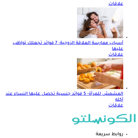
علاقات
أسباب ممارسة العلاقة الزوجية- 7 فوائد تجعلك تواظب
عليها
علاقات
المشمش للمرأة- 5 فوائد جنسية تحصل عليها النساء عند
أكله
علاقات
روابط سريعة