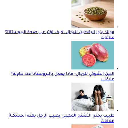
فوائد بذور اليقطين للرجال- كيف تؤثر على صحة البروستاتا؟
علاقات
التين الشوكي للرجال- ماذا يفعل بالبروستاتا عند تناوله؟
علاقات
طبيب يحذر: التشنج المهبلي يصيب الرجل بهذه المشكلة
علاقات