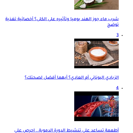
شرب ماء جوز الهند يوميا وتأثيره على الكلى؟ أخصائية تغذية
توضح
3
الزبادي اليوناني أم العادي؟ أيهما أفضل لصحتك؟
4
أطعمة تساعد على تنشيط الدورة الدموية.. احرص على