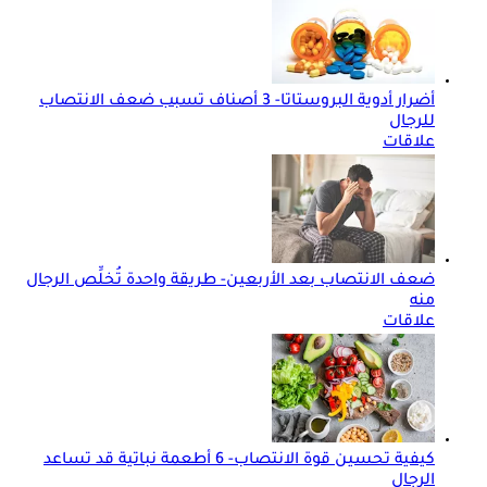
أضرار أدوية البروستاتا- 3 أصناف تسبب ضعف الانتصاب
للرجال
علاقات
ضعف الانتصاب بعد الأربعين- طريقة واحدة تُخلِّص الرجال
منه
علاقات
كيفية تحسين قوة الانتصاب- 6 أطعمة نباتية قد تساعد
الرجال