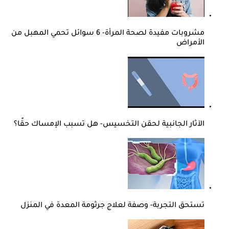
مشروبات مفيدة لصحة المرأة- 6 سوائل تحمي المهبل من
الأمراض
الآثار الجانبية لحقن التخسيس- هل تسبب الإمساك حقًا؟
تستحق التجربة- وصفة لعلاج جرثومة المعدة في المنزل