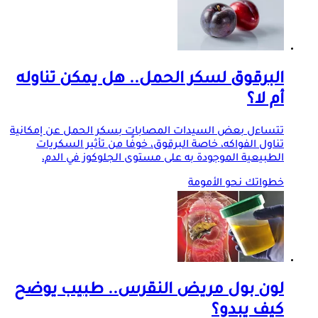
البرقوق لسكر الحمل.. هل يمكن تناوله
أم لا؟
تتساءل بعض السيدات المصابات بسكر الحمل عن إمكانية
تناول الفواكه، خاصة البرقوق، خوفًا من تأثير السكريات
الطبيعية الموجودة به على مستوى الجلوكوز في الدم،
خطواتك نحو الأمومة
لون بول مريض النقرس.. طبيب يوضح
كيف يبدو؟