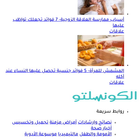
أسباب ممارسة العلاقة الزوجية- 7 فوائد تجعلك تواظب
عليها
علاقات
المشمش للمرأة- 5 فوائد جنسية تحصل عليها النساء عند
أكله
علاقات
روابط سريعة
نصائح وارشادات
أمراض مزمنة
تجميل وتخسيس
أخبار صحة
الأمومة والطفل
مالتيميديا
موسوعة الأدوية