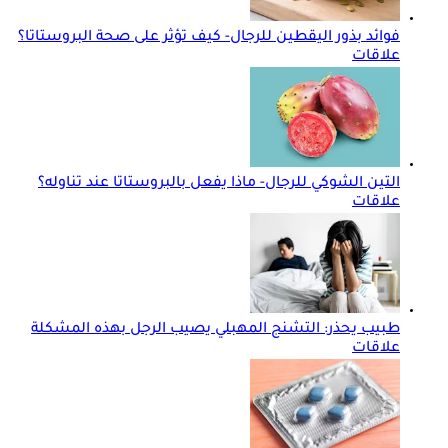
فوائد بذور اليقطين للرجال- كيف تؤثر على صحة البروستاتا؟
علاقات
التين الشوكي للرجال- ماذا يفعل بالبروستاتا عند تناوله؟
علاقات
طبيب يحذر: التشنج المهبلي يصيب الرجل بهذه المشكلة
علاقات