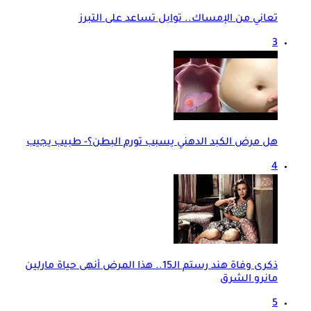
تعاني من الإمساك.. توابل تساعد على التبرز
3
هل مرض الكبد الدهني يسبب تورم البطن؟- طبيب يجيب
4
ذكرى وفاة هند رستم الـ15.. هذا المرض أنهى حياة مارلين
مانرو الشرق
5