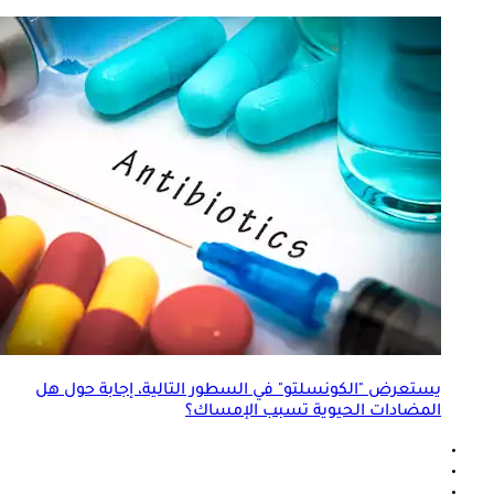
يستعرض "الكونسلتو" في السطور التالية، إجابة حول هل
المضادات الحيوية تسبب الإمساك؟