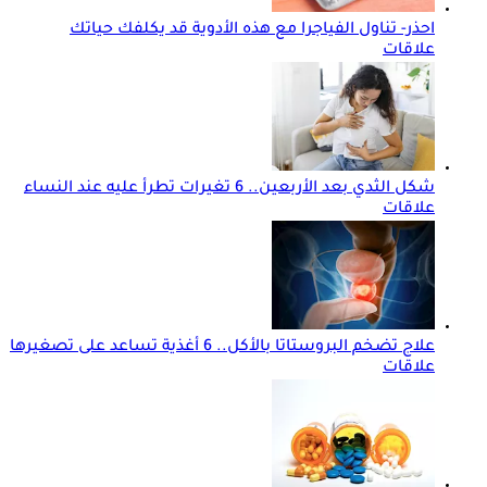
احذر- تناول الفياجرا مع هذه الأدوية قد يكلفك حياتك
علاقات
شكل الثدي بعد الأربعين.. 6 تغيرات تطرأ عليه عند النساء
علاقات
علاج تضخم البروستاتا بالأكل.. 6 أغذية تساعد على تصغيرها
علاقات