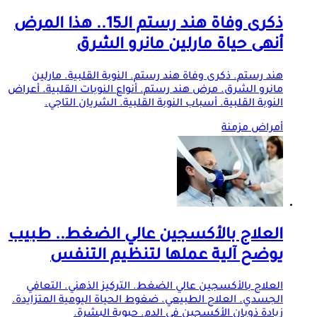
ذكرى وفاة هند رستم الـ15.. هذا المرض
أنهى حياة مارلين مانرو الشرق
هند رستم. ذكرى وفاة هند رستم. النوبة القلبية. مارلين
مانرو الشرق. مرض هند رستم. أنواع النوبات القلبية. أعراض
النوبة القلبية. أسباب النوبة القلبية. الشريان التاجي.
أمراض مزمنة
العلاج بالأكسجين عالي الضغط.. طبيب
يوضح آلية عملها لتنظيم التنفس
العلاج بالأكسجين عالي الضغط. التركيز الذهني. التعافي
الجسدي. العلاج الطبيعي. ضغوط الحياة اليومية المتزايدة.
زيادة ذوبان الأكسجين في الدم. حيوية البشرة.