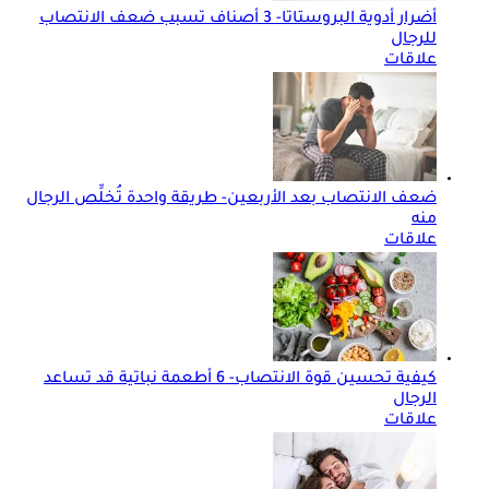
أضرار أدوية البروستاتا- 3 أصناف تسبب ضعف الانتصاب
للرجال
علاقات
ضعف الانتصاب بعد الأربعين- طريقة واحدة تُخلِّص الرجال
منه
علاقات
كيفية تحسين قوة الانتصاب- 6 أطعمة نباتية قد تساعد
الرجال
علاقات