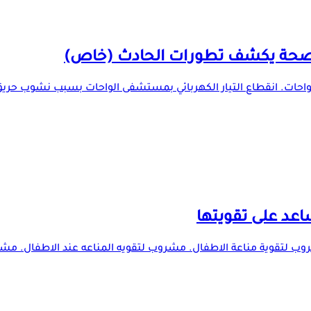
لصحة يكشف تطورات الحادث (خاص)
احات. انقطاع التيار الكهربائي بمستشفى الواحات بسبب نشوب حر
 لتقوية مناعة الاطفال. مشروب لتقويه المناعه عند الاطفال. مشرو