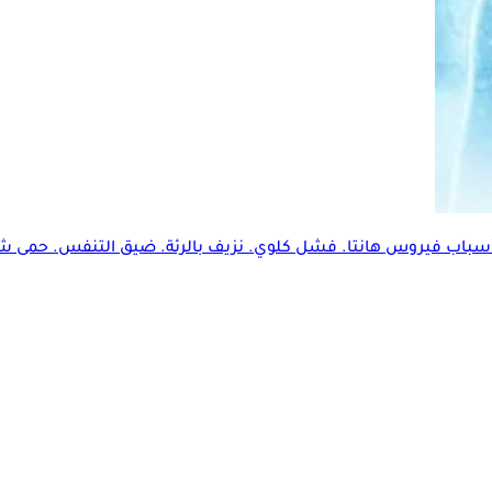
أسباب فيروس هانتا.
فشل كلوي
. نزيف بالرئة. ضيق التنفس. حمى شدي