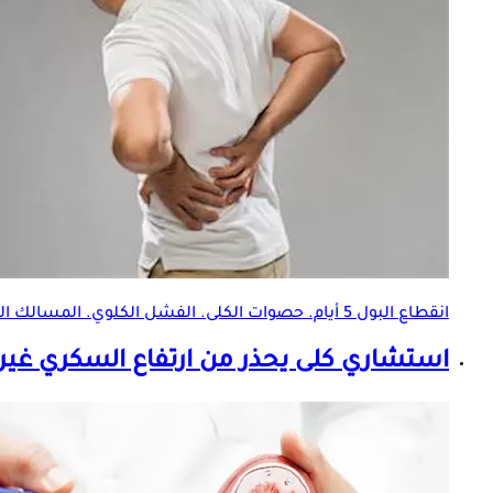
انقطاع البول 5 أيام. حصوات الكلى. الفشل الكلوي. المسالك البولية. حصوات متعددة بالكليتين. صغر حجم الكلية اليمنى. مستوى الكرياتينين. الكلية السليمة.
استشاري كلى يحذر من ارتفاع السكري غير