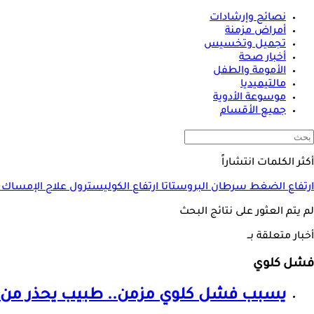
نصائح وإرشادات
أمراض مزمنة
تجميل وتخسيس
أخبار صحة
الأمومة والطفل
مالتيميديا
موسوعة الأدوية
جميع الأقسام
أكثر الكلمات انتشاراً
ارتفاع الضغط
سرطان البروستاتا
ارتفاع الكوليسترول
علاج الإمساك
لم يتم العثور على نتائج البحث
أخبار متعلقة بــ
فشل كلوي
يسبب
فشل كلوي
مزمن.. طبيب يحذر من تأ