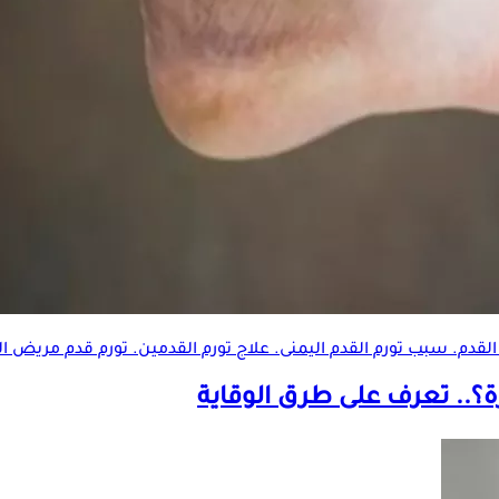
القدم. سبب تورم القدم اليمنى. علاج تورم القدمين. تورم قدم
مريض ال
رة؟.. تعرف على طرق الوقاية