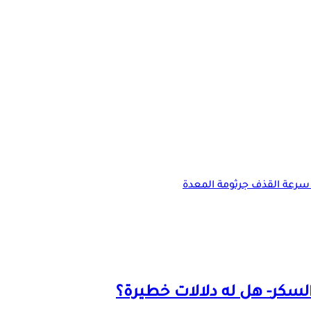
سرعة القذف
جرثومة المعدة
لسكر
- هل له دلالات خطيرة؟