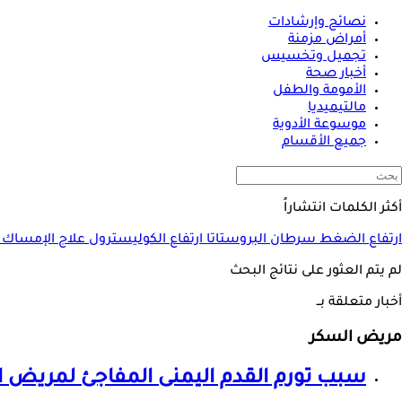
نصائح وإرشادات
أمراض مزمنة
تجميل وتخسيس
أخبار صحة
الأمومة والطفل
مالتيميديا
موسوعة الأدوية
جميع الأقسام
أكثر الكلمات انتشاراً
ارتفاع الضغط
سرطان البروستاتا
ارتفاع الكوليسترول
علاج الإمساك
لم يتم العثور على نتائج البحث
أخبار متعلقة بــ
مريض السكر
سبب تورم القدم اليمنى المفاجئ ل
مريض ا