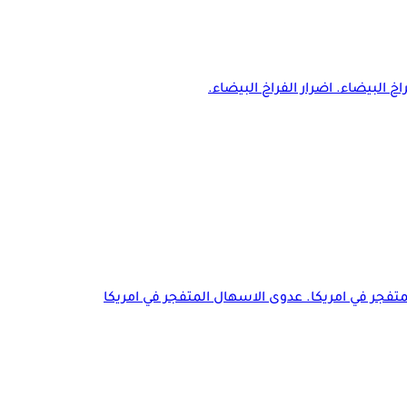
اخ البيضاء. اضرار الفراخ البيضاء.
تفجر في امريكا. عدوى الاسهال المتفجر في امريكا