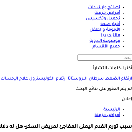
نصائح وإرشادات
أمراض مزمنة
تجميل وتخسيس
أخبار صحة
الأمومة والطفل
مالتيميديا
موسوعة الأدوية
جميع الأقسام
أكثر الكلمات انتشاراً
ارتفاع الضغط
سرطان البروستاتا
ارتفاع الكوليسترول
علاج الإمساك
لم يتم العثور على نتائج البحث
إعلان
الرئيسية
أمراض مزمنة
سبب تورم القدم اليمنى المفاجئ لمريض السكر- هل له دلال