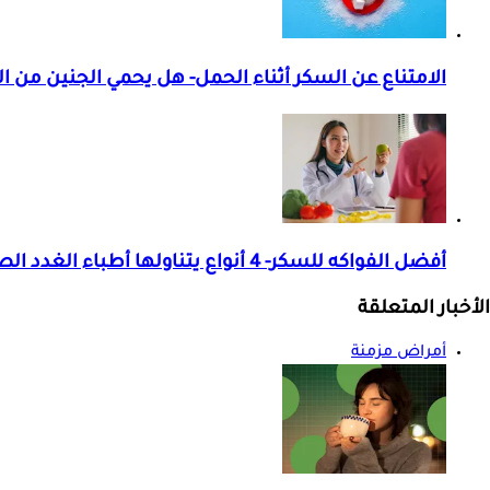
الامتناع عن السكر أثناء الحمل- هل يحمي الجنين من 
أفضل الفواكه للسكر- 4 أنواع يتناولها أطباء الغدد الصماء
الأخبار المتعلقة
أمراض مزمنة