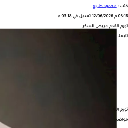
كتب :
محمود طايع
03:18 م
12/06/2026
تعديل في 03:18 م
تورم القدم-مريض السكر
تابعنا على
تورم القدم اليمنى المفاجئ أو المؤلم هى حالة شائعة بين العديد من
مواضيع ذات صلة