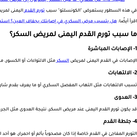
طبيب: 10% من مصابي "ما قبل السكر" يتحولون إلى مرضى سكري سنويا.. تفاصيل
في هذه السطور يستعرض "الكونسلتو" سبب
تورم القدم
اليمنى لمري
اقرأ أيضًا:
هل يتسبب مرض السكري في إصابتك بجفاف العين؟ است
ما سبب تورم القدم اليمنى لمريض السكر؟
1- الإصابات المباشرة
الإصابات في القدم اليمنى لمريض
السكر
مثل الالتواءات أو الكسور، 
2- الالتهابات
تسبب الالتهابات مثل التهاب المفصل السكري أو ما يعرف بقدم شاركو الت
3- العدوى
قد يكون تورم القدم اليمنى عند مريض السكر، نتيجة العدوى مثل الجروح و
4- جلطة القدم
التورم المفاجئ في القدم خاصة إذا كان مصحوباً بألم أو احمرار، هو أحد