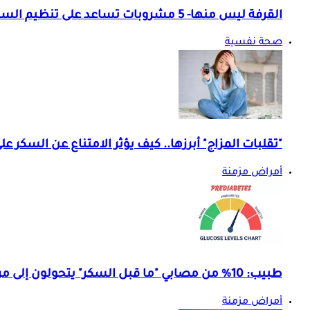
القرفة ليس منها- 5 مشروبات تساعد على تنظيم السكر قبل النوم
صحة نفسية
"تقلبات المزاج" أبرزها.. كيف يؤثر الامتناع عن السكر 
أمراض مزمنة
طبيب: 10% من مصابي "ما قبل السكر" يتحولون إلى مرضى سكري سنويا.. تفاصيل
أمراض مزمنة