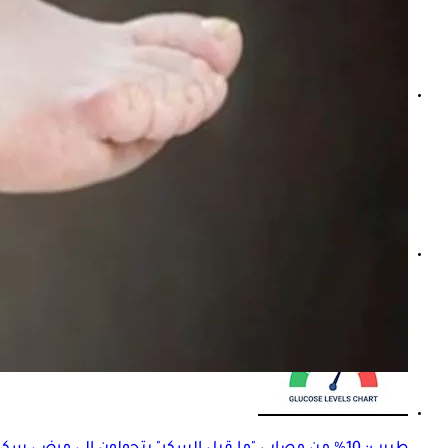
القرفة ليس منها- 5 مشروبات تساعد على تنظيم السكر قبل النوم
"تقلبات المزاج" أبرزها.. كيف يؤثر الامتناع عن السكر على الصح