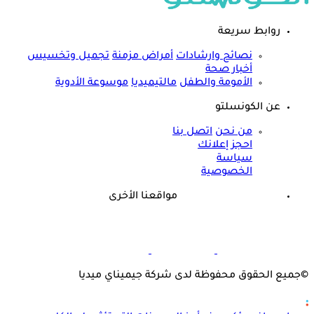
روابط سريعة
نصائح وارشادات
أمراض مزمنة
تجميل وتخسيس
أخبار صحة
الأمومة والطفل
مالتيميديا
موسوعة الأدوية
عن الكونسلتو
من نحن
اتصل بنا
احجز إعلانك
سياسة
الخصوصية
مواقعنا الأخرى
©
جميع الحقوق محفوظة لدى شركة جيميناي ميديا