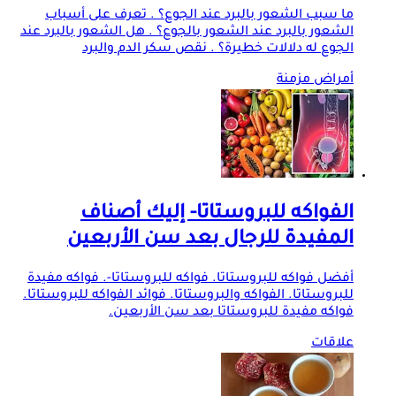
ما سبب الشعور بالبرد عند الجوع؟ . تعرف على أسباب
الشعور بالبرد عند الشعور بالجوع؟ . هل الشعور بالبرد عند
الجوع له دلالات خطيرة؟ . نقص سكر الدم والبرد
أمراض مزمنة
الفواكه للبروستاتا- إليك أصناف
المفيدة للرجال بعد سن الأربعين
أفضل فواكه للبروستاتا. فواكه للبروستاتا-. فواكه مفيدة
للبروستاتا. الفواكه والبروستاتا. فوائد الفواكه للبروستاتا.
فواكه مفيدة للبروستاتا بعد سن الأربعين.
علاقات