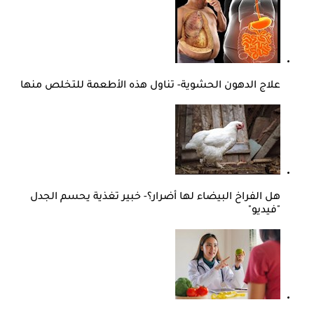
علاج الدهون الحشوية- تناول هذه الأطعمة للتخلص منها
هل الفراخ البيضاء لها أضرار؟- خبير تغذية يحسم الجدل
"فيديو"