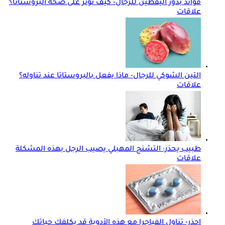
فوائد بذور اليقطين للرجال- كيف تؤثر على صحة البروستاتا؟
علاقات
التين الشوكي للرجال- ماذا يفعل بالبروستاتا عند تناوله؟
علاقات
طبيب يحذر: التشنج المهبلي يصيب الرجل بهذه المشكلة
علاقات
احذر- تناول الفياجرا مع هذه الأدوية قد يكلفك حياتك