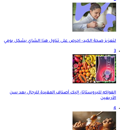
لتعزيز صحة الكبد- احرص على تناول هذا الشاي بشكل يومي
3
الفواكه للبروستاتا- إليك أصناف المفيدة للرجال بعد سن
الأربعين
4