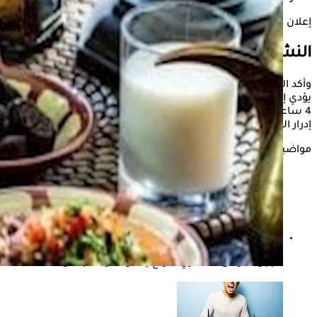
إعلان
النشويات في السحور
وأكد الدكتور أسامة حمدي، أن تناول النشويات بكثرة في
السحور
يؤدي إلى الارتفاع المفاجئ للسكر، الذي يليه انخفاض السكر خلال3 -
4 ساعات، مما يؤدي إلى الجوع، كما أن فترة ارتفاع السكر تؤدي إلى
إدرار البول، مما يزيد من العطش.
مواضيع ذات صلة
الجبن لمرضى السكري- أنواع يمكن تناولها بأمان