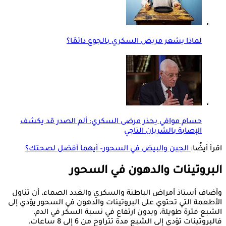
لماذا يشعر مريض السكري بالجوع دائمًا؟
حسام موافي يحذر مرضى السكري: ألم الصدر قد يكشف
الإصابة بالشريان التاجي
اقرأ أيضًا:
الجبن والبيض في السحور– أيهما أفضل لصحتك؟
البروتينات والدهون في السحور
وأضاف أستاذ أمراض الباطنة والسكري والغدد الصماء، أن تناول
الأطعمة التي تحتوي على البروتينات والدهون في السحور يؤدي إلى
الشبع فترة طويلة، وبدون ارتفاع في نسبة السكر في الدم،
فالبروتينات تؤدي إلى الشبع مدة تتراوح من 6 إلى 8 ساعات،