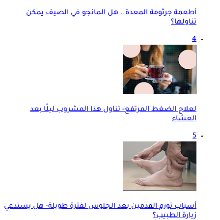
أطعمة جرثومة المعدة.. هل المانجو في الصيف يمكن
تناولها؟
4
لعلاج الضغط المرتفع- تناول هذا المشروب ليلًا بعد
العشاء
5
أسباب تورم القدمين بعد الجلوس لفترة طويلة- هل يستدعي
زيارة الطبيب؟