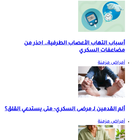
أسباب التهاب الأعصاب الطرفية.. احذر من
مضاعفات السكري
أمراض مزمنة
ألم القدمين لـ مرضى السكري- متى يستدعي القلق؟
أمراض مزمنة