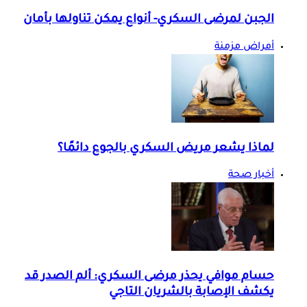
الجبن لمرضى السكري- أنواع يمكن تناولها بأمان
أمراض مزمنة
لماذا يشعر مريض السكري بالجوع دائمًا؟
أخبار صحة
حسام موافي يحذر مرضى السكري: ألم الصدر قد
يكشف الإصابة بالشريان التاجي