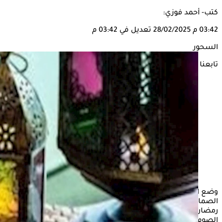
كتب- أحمد فوزي:
03:42 م
28/02/2025
تعديل في 03:42 م
السحور
تابعنا على
وضع الدكتور أسامة حمدي، أستاذ أمراض الباطنة والسكري والغدد
الصماء بجامعة هارفارد، نظامًا غذائيًا لمرضى السكري، خلال شهر
رمضان المبارك، لتفادي تفاقم المشكلات الصحية خلال فترات
الصوم، لمن ينطبق عليهم الصيام من
مرضى السكري
والسمنة.