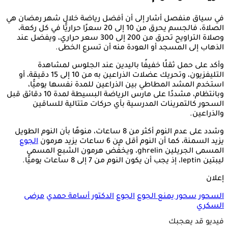
في سياق منفصل أشار إلى أن أفضل رياضة خلال شهر رمضان هي
الصلاة، فالجسم يحرق من 10 إلى 20 سعرًا حراريًّا في كل ركعة،
وصلاة التراويح تحرق من 200 إلى 300 سعر حراري، ويفضل عند
الذهاب إلى المسجد أو العودة منه أن تسرع الخطى.
وأكد على حمل ثقلًا خفيفًا باليدين عند الجلوس لمشاهدة
التليفزيون، وتحريك عضلات الذراعين به من 10 إلى 15 دقيقة، أو
استخدم المشد المطاطي بين الذراعين للمدة نفسها يوميًّا،
وبانتظام، مشددًا على مارس الرياضة البسيطة لمدة 10 دقائق قبل
السحور كالتمرينات المدرسية بأي حركات متتالية للساقين
والذراعين.
وشدد على عدم النوم أكثر من 8 ساعات، منوهًا بأن النوم الطويل
يزيد السمنة، كما أن النوم أقل من 6 ساعات يزيد هرمون
الجوع
المسمى الجريلين ghrelin، ويخفِّض هرمون الشبع المسمى
ليبتين leptin، إذ يجب أن يكون النوم من 7 إلى 8 ساعات يوميًّا.
إعلان
السحور
سحور يمنع الجوع
الجوع
الدكتور أسامة حمدي
مرضى
السكري
فيديو قد يعجبك