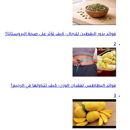
فوائد بذور اليقطين للرجال- كيف تؤثر على صحة البروستاتا؟
2
فوائد البطاطس لفقدان الوزن- كيف تتناولها في الرجيم؟
3