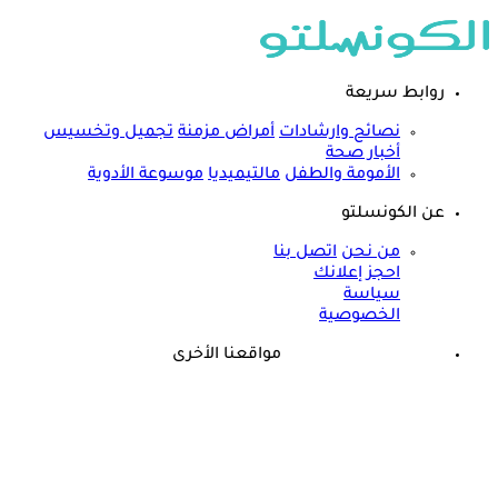
روابط سريعة
نصائح وارشادات
أمراض مزمنة
تجميل وتخسيس
أخبار صحة
الأمومة والطفل
مالتيميديا
موسوعة الأدوية
عن الكونسلتو
من نحن
اتصل بنا
احجز إعلانك
سياسة
الخصوصية
مواقعنا الأخرى
©
جميع الحقوق محفوظة لدى شركة جيميناي ميديا