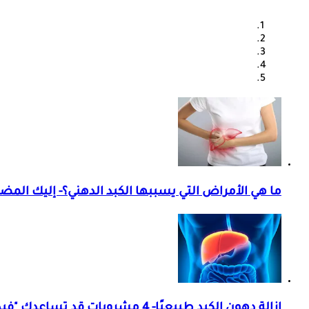
ما هي الأمراض التي يسببها الكبد الدهني؟- إليك المض
إزالة دهون الكبد طبيعيًا- 4 مشروبات قد تساعدك "فيديوجرافيك"