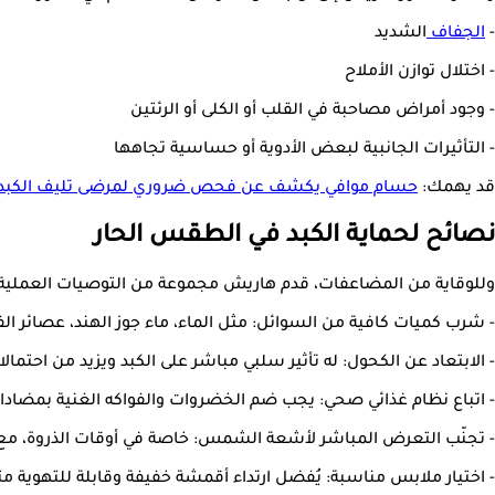
-
الجفاف
الشديد
- اختلال توازن الأملاح
- وجود أمراض مصاحبة في القلب أو الكلى أو الرئتين
- التأثيرات الجانبية لبعض الأدوية أو حساسية تجاهها
قد يهمك:
حسام موافي يكشف عن فحص ضروري لمرضى تليف الكبد
نصائح لحماية الكبد في الطقس الحار
وللوقاية من المضاعفات، قدم هاريش مجموعة من التوصيات العملية 
- شرب كميات كافية من السوائل: مثل الماء، ماء جوز الهند، عصائر الفا
- الابتعاد عن الكحول: له تأثير سلبي مباشر على الكبد ويزيد من احتمال
- اتباع نظام غذائي صحي: يجب ضم الخضروات والفواكه الغنية بمضادات
- تجنّب التعرض المباشر لأشعة الشمس: خاصة في أوقات الذروة، مع الا
- اختيار ملابس مناسبة: يُفضل ارتداء أقمشة خفيفة وقابلة للتهوية 