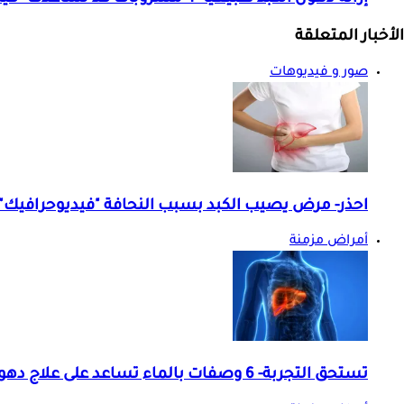
الأخبار المتعلقة
صور و فيديوهات
احذر- مرض يصيب الكبد بسبب النحافة "فيديوحرافيك"
أمراض مزمنة
تستحق التجربة- 6 وصفات بالماء تساعد على علاج دهون الكبد