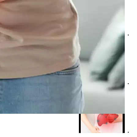
احذر- مرض يصيب الكبد بسبب النحافة "فيديوحرافيك"
تستحق التجربة- 6 وصفات بالماء تساعد على علاج دهون الكبد