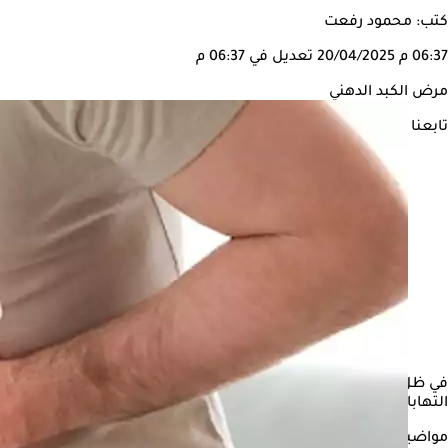
كتب: محمود رفعت
06:37 م
20/04/2025
تعديل في 06:37 م
مرض الكبد الدهني
تابعنا على
في ظل موجات الحرّ الشديدة والجفاف التي تشهدها بعض المناطق
التهابات
الكبد
أو التليف.
مواضيع ذات صلة