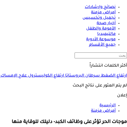
نصائح وإرشادات
أمراض مزمنة
تجميل وتخسيس
أخبار صحة
الأمومة والطفل
مالتيميديا
موسوعة الأدوية
جميع الأقسام
أكثر الكلمات انتشاراً
ارتفاع الضغط
سرطان البروستاتا
ارتفاع الكوليسترول
علاج الإمساك
لم يتم العثور على نتائج البحث
إعلان
الرئيسية
أمراض مزمنة
موجات الحر تؤثر على وظائف الكبد- دليلك للوقاية منها