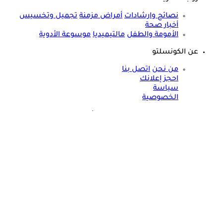
نصائح وارشادات
أمراض مزمنة
تجميل وتخسيس
أخبار صحة
الأمومة والطفل
مالتيميديا
موسوعة الأدوية
عن الكونسلتو
من نحن
اتصل بنا
احجز إعلانك
سياسة
الخصوصية
مواقعنا الأخرى
©
جميع الحقوق محفوظة لدى شركة جيميناي ميديا
حسام موافي يحذر: علامة في الوجه تكشف عن مرض مناعي خطير