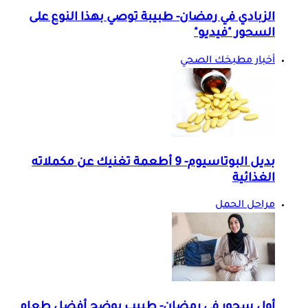
الزبادي في رمضان- طبيبة توصي بهذا النوع على
السحور "فيديو"
أخبار مطبخك الصحي
بديل البوتاسيوم- 9 أطعمة تغنيك عن مكملاته
الغذائية
مراحل الحمل
أول سحور في رمضان- طبيب يوضح أفضل طعام