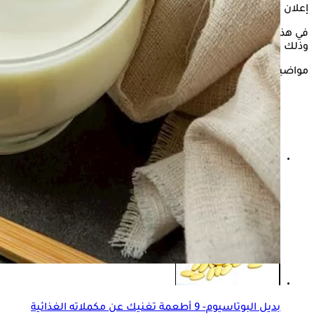
إعلان
في هذا السياق، يوضح الكونسلتو"، تأثير الزبادي اليوناني على الوزن،
وذلك حسبما ذكره الدكتور بهاء ناجي، استشاري التغذية العلاجية.
مواضيع ذات صلة
الزبادي في رمضان- طبيبة توصي بهذا النوع على السحور
"فيديو"
بديل البوتاسيوم- 9 أطعمة تغنيك عن مكملاته الغذائية