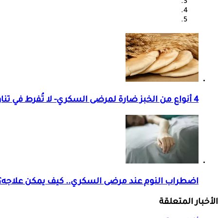
4 أنواع من الخبز ضارة لمرضى السكري- لا تُفرط في تناولها
اضطراب النوم عند مرضى السكري.. كيف يمكن علاجه؟
الأخبار المتعلقة