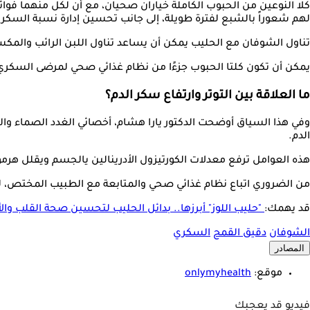
كلا النوعين من الحبوب الكاملة خياران صحيان، مع أن لكل منهما فوائ
لهم شعوراً بالشبع لفترة طويلة، إلى جانب تحسين إدارة نسبة السكر ف
تناول الشوفان مع الحليب يمكن أن يساعد تناول اللبن الرائب والمكسر
يمكن أن تكون كلتا الحبوب جزءًا من نظام غذائي صحي لمرضى السكري،
ما العلاقة بين التوتر وارتفاع سكر الدم؟
وفي هذا السياق أوضحت الدكتور يارا هشام، أخصائي الغدد الصماء والت
الدم.
هذه العوامل ترفع معدلات الكورتيزول الأدرينالين يالجسم ويقلل هر
من الضروري اتباع نظام غذائي صحي والمتابعة مع الطبيب المختص، 
قد يهمك:
"حليب اللوز" أبرزها.. بدائل الحليب لتحسين صحة القلب والأ
الشوفان
دقيق القمح
السكري
المصادر
موقع:
onlymyhealth
فيديو قد يعجبك