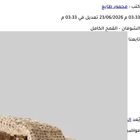
كتب :
محمود طايع
03:33 م
23/06/2026
تعديل في 03:33 م
الشوفان - القمح الكامل
تابعنا على
يُعد
الشوفان
من أكثر الأطعمة استهلاكًا بين الأشخاص، ويميل العديد
مواضيع ذات صلة