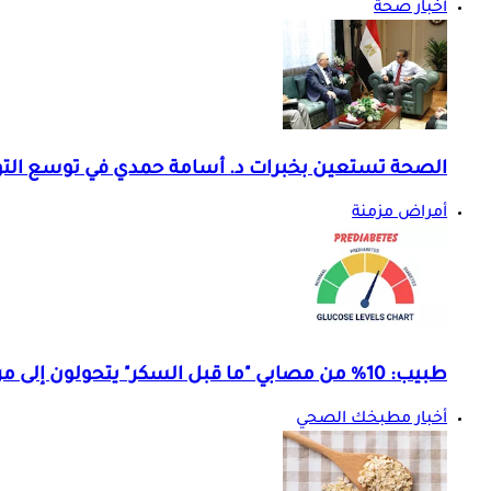
أخبار صحة
الصحة تستعين بخبرات د. أسامة حمدي في توسع الت
أمراض مزمنة
طبيب: 10% من مصابي "ما قبل السكر" يتحولون إلى مرضى سكري سنويا.. تفاصيل
أخبار مطبخك الصحي