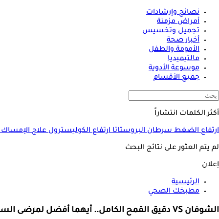
نصائح وإرشادات
أمراض مزمنة
تجميل وتخسيس
أخبار صحة
الأمومة والطفل
مالتيميديا
موسوعة الأدوية
جميع الأقسام
أكثر الكلمات انتشاراً
ارتفاع الضغط
سرطان البروستاتا
ارتفاع الكوليسترول
علاج الإمساك
لم يتم العثور على نتائج البحث
إعلان
الرئيسية
مطبخك الصحي
الشوفان VS دقيق القمح الكامل.. أيهما أفضل لمرضى السكري؟