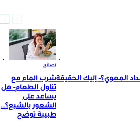
نصائح
اد المعوي؟- إليك الحقيقة
شرب الماء مع
تناول الطعام- هل
يساعد على
الشعور بالشبع؟..
طبيبة توضح