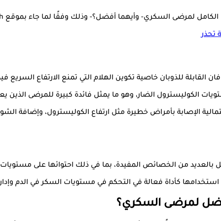
رضى السكري- وأيهما أفضل؟- وذلك وفقًا لما جاء بموقع only my health.
 تحذر
ن القابلة للذوبان خاصية تكوين الهلام التي تمنع الارتفاع السريع ف
ات الكوليسترول الضار، وهو ما يمثل فائدة كبيرة للمرضى الذين 
لية الإصابة بأمراض خطيرة مثل ارتفاع الكوليسترول، وإضافة الشوفان 
بالعديد من الخصائص المفيدة، بما في ذلك احتوائها على مستويات عا
 استخدامها كأداة فعالة في التحكم في مستويات السكر في الدم وإد
أفضل لمرضى السكري؟