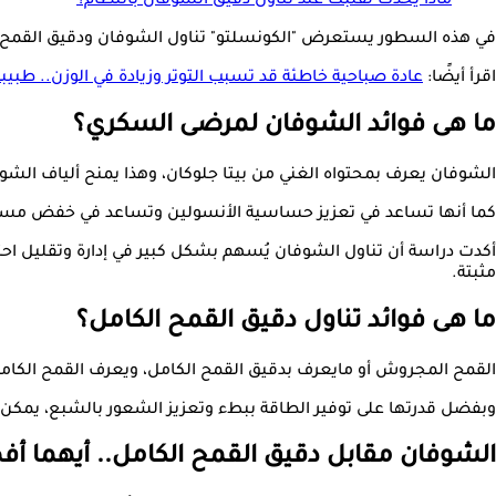
ماذا يحدث لقلبك عند تناول دقيق الشوفان بانتظام؟
في هذه السطور يستعرض "الكونسلتو" تناول الشوفان ودقيق القمح الكامل لم
اقرأ أيضًا:
عادة صباحية خاطئة قد تسبب التوتر وزيادة في الوزن.. طبيبة
ما هى فوائد الشوفان لمرضى السكري؟
الشوفان يعرف بمحتواه الغني من بيتا جلوكان، وهذا يمنح ألياف الشوفا
كما أنها تساعد في تعزيز حساسية الأنسولين وتساعد في خفض مستوي
أكدت دراسة أن تناول الشوفان يُسهم بشكل كبير في إدارة وتقليل احتما
مثبتة.
ما هى فوائد تناول دقيق القمح الكامل؟
القمح المجروش أو مايعرف بدقيق القمح الكامل، ويعرف القمح الكامل 
وبفضل قدرتها على توفير الطاقة ببطء وتعزيز الشعور بالشبع، يمكن
الشوفان مقابل دقيق القمح الكامل.. أيهما 