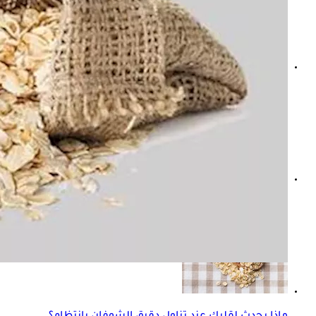
الصحة تستعين بخبرات د. أسامة حمدي في توسع التوعية بال
طبيب: 10% من مصابي "ما قبل السكر" يتحولون إلى مرضى سكري سنويا.. تفاصيل