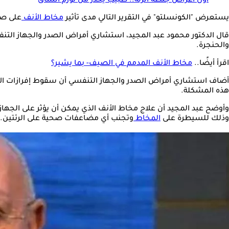
أول أعراض جلطة الرئة.. طبيب يحذر من تورم الساق
يستعرض "الكونسلتو" في التقرير التالي مدى تأثير
مخاط الأنف
على صح
قال الدكتور محمود عبد المجيد، استشاري أمراض الصدر والجهاز التنف
والحنجرة.
اقرأ أيضًا..
مخاط الأنف المدمم في الصيف- بما يشير؟
أضاف استشاري أمراض الصدر والجهاز التنفسي أن سقوط إفرازات الأنف
هذه المشكلة.
وأوضح عبد المجيد أن علاج مخاط الأنف الذي يمكن أن يؤثر على الجها
وذلك للسيطرة على
المخاط
وتجنب أي مضاعفات صحية على الرئتين.