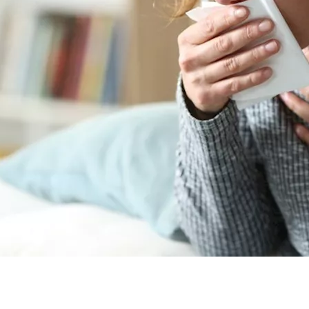
"فيديو"