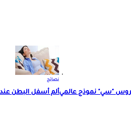
نصائح
يروس "سي" نموذج عالمي
ألم أسفل البطن عند 