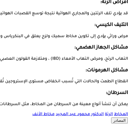
أمراض الرئة:
قد يؤدي تلف الرئتين والمجاري الهوائية نتيجة توسع القصبات الهوائية 
التليف الكيسي:
مرض وراثي يؤدي إلى تكوين مخاط سميك ولزج يعلق في البنكرياس وال
مشاكل الجهاز الهضمي:
التهاب الرتج، ومرض التهاب الأمعاء (IBD) ، ومتلازمة القولون العصبي (IBS) وأي شيء يهيج الجهاز الهضمي يمكن أن يسبب وجود مخاط في البراز.
مشاكل الهرمونات:
انقطاع الطمث والحالات التي تُسبب انخفاض مستوى الإستروجين تُقل
السرطان:
يمكن أن تنشأ أنواع معينة من السرطان من المخاط، مثل السرطانات 
المخاط
الرئة
الدكتور محمود عبد المجيد
مخاط الأنف
المصادر