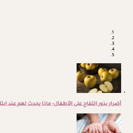
أضرار بذور التفاح على الأطفال- ماذا يحدث لهم عند ابتل