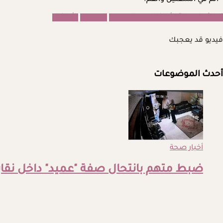
- ألم في الشفتين والفم.
نصائح لحماية الأطفال من الهربس
الهربس
الأطفال
فيديو قد يعجبك
أحدث الموضوعات
أخبار صحة
ضبط متهم بانتحال صفة "عميد" داخل نقاب