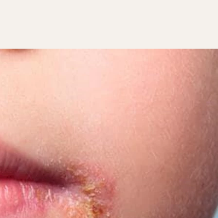
قرح في الفم وبثور صغيرة حوله، ما يثير إزعاج الأباء والأمهات.