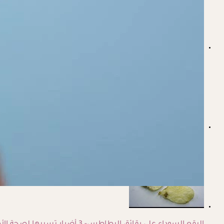
الصداع لدى الأطفال.. ما دواعي الخطر؟
ألم أسفل البطن عند الأطفال- إليك أسبابه وطرق علاجه