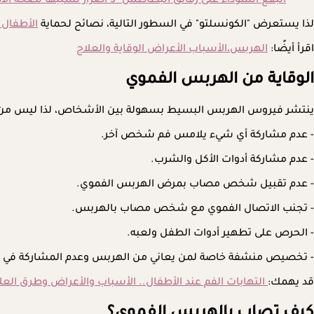
البقع السوداء على رقائق البطاطس- 3 أضرار تسببها لصحة الأطفال
لذا يستعرض "الكونسلتو" في السطور التالية، نصائح لحماية
الأطفال
اقرأ أيضًا:
الهربس،الأسباب الأعراض الوقاية والعلاج
الوقاية من الهربس الفموي
ينتشر فيروس الهربس البسيط بسهولة بين الأشخاص، لذا ليس من الم
- عدم مشاركة أي شيء يلامس فم شخص آخر.
- عدم مشاركة أدوات الأكل والشرب.
- عدم تقبيل شخص مصاب بمرض الهربس الفموي.
- تجنب الاتصال الفموي مع شخص مصاب بالهربس.
- الحرص على تطهير أدوات الطفل ولعبه.
- تخصيص منشفة خاصة لمن يعاني من الهربس وعدم المشاركة في 
قد يهمك:
التهابات الفم عند الأطفال.. الأسباب والأعراض وطرق العل
كيف تصاب بالهربس الفموي؟