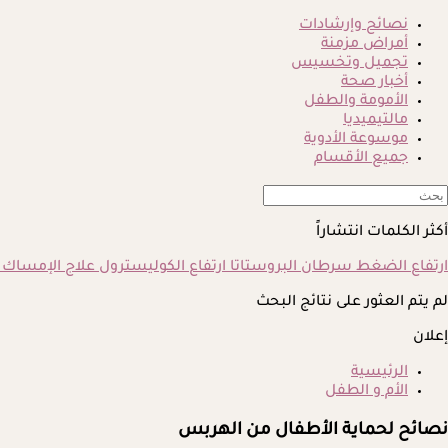
نصائح وإرشادات
أمراض مزمنة
تجميل وتخسيس
أخبار صحة
الأمومة والطفل
مالتيميديا
موسوعة الأدوية
جميع الأقسام
أكثر الكلمات انتشاراً
ارتفاع الضغط
سرطان البروستاتا
ارتفاع الكوليسترول
علاج الإمساك
لم يتم العثور على نتائج البحث
إعلان
الرئيسية
الأم و الطفل
نصائح لحماية الأطفال من الهربس