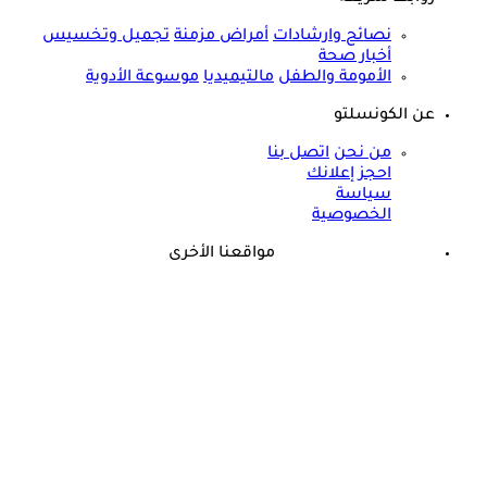
نصائح وارشادات
أمراض مزمنة
تجميل وتخسيس
أخبار صحة
الأمومة والطفل
مالتيميديا
موسوعة الأدوية
عن الكونسلتو
من نحن
اتصل بنا
احجز إعلانك
سياسة
الخصوصية
مواقعنا الأخرى
©
جميع الحقوق محفوظة لدى شركة جيميناي ميديا
ذكرى وفاة هند رستم الـ15.. هذا المرض أنهى حياة مارلين مانرو
الشرق