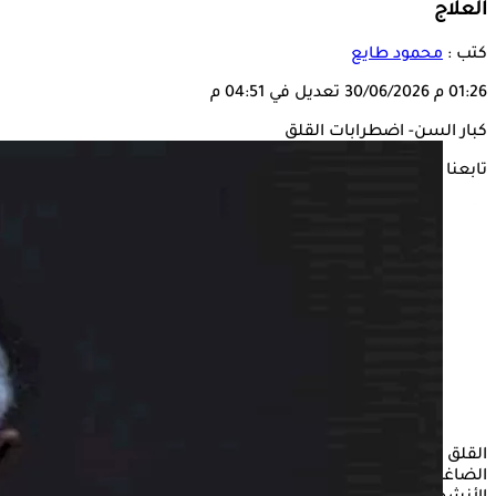
العلاج
كتب :
محمود طايع
01:26 م
30/06/2026
تعديل في 04:51 م
كبار السن- اضطرابات القلق
تابعنا على
القلق هو حالة طبيعية من التوتر أو الخوف تجاه مواقف الحياة
الضاغطة، ولكن إذا تحول إلى شعور مفرط ومستمر يعيق ممارسة