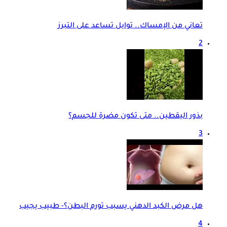
تعاني من الإمساك.. توابل تساعد على التبرز
2
بذور اليقطين.. متى تكون مضرة للجسم؟
3
هل مرض الكبد الدهني يسبب تورم البطن؟- طبيب يجيب
4