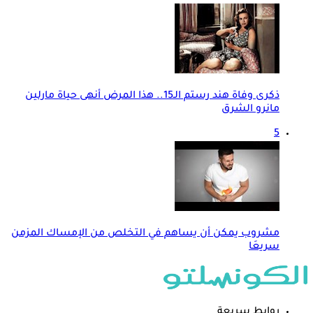
ذكرى وفاة هند رستم الـ15.. هذا المرض أنهى حياة مارلين
مانرو الشرق
5
مشروب يمكن أن يساهم في التخلص من الإمساك المزمن
سريعَا
روابط سريعة