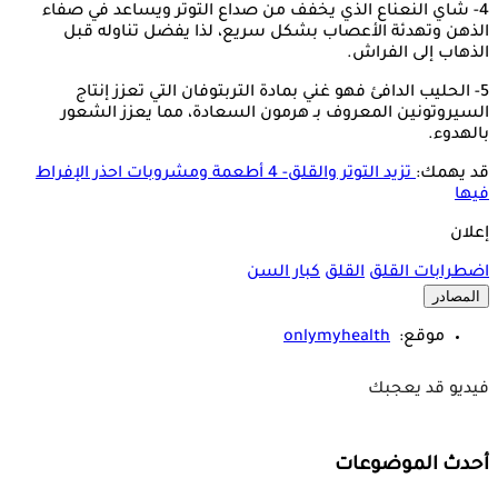
4- شاي النعناع الذي يخفف من صداع التوتر ويساعد في صفاء
الذهن وتهدئة الأعصاب بشكل سريع، لذا يفضل تناوله قبل
الذهاب إلى الفراش.
5- الحليب الدافئ فهو غني بمادة التربتوفان التي تعزز إنتاج
السيروتونين المعروف بـ هرمون السعادة، مما يعزز الشعور
بالهدوء.
قد يهمك:
تزيد التوتر والقلق- 4 أطعمة ومشروبات احذر الإفراط
فيها
إعلان
اضطرابات القلق
القلق
كبار السن
المصادر
موقع:
onlymyhealth
فيديو قد يعجبك
أحدث الموضوعات