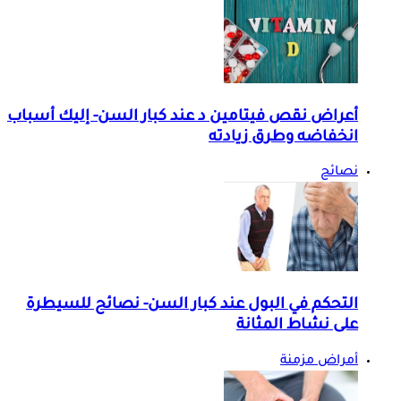
أعراض نقص فيتامين د عند كبار السن- إليك أسباب
انخفاضه وطرق زيادته
نصائح
التحكم في البول عند كبار السن- نصائح للسيطرة
على نشاط المثانة
أمراض مزمنة