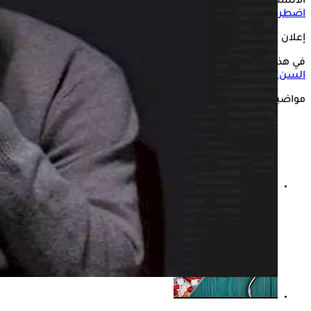
الأنشطة اليومية ويصعب السيطرة عليه، فقد يكون دلالة على
اضطرابات
القلق
وهى حالة شائعة بين كبار السن.
إعلان
في هذه السطور يستعرض "الكونسلتو" أسباب القلق عند
كبار
السن
وكيفية العلاج، وذلك وفقًا لما جاء بموقع only my health.
مواضيع ذات صلة
كيف تفرق بين القلق والإرهاق النفسي؟ اعرف أبرز العلامات