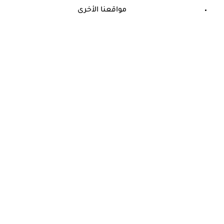
مواقعنا الأخرى
©
جميع الحقوق محفوظة لدى شركة جيميناي ميديا
حسام موافي يحذر من مرض في الدم: قد يسبب الوفاة