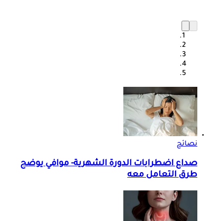
نصائح
صداع اضطرابات الدورة الشهرية- موافي يوضح
طرق التعامل معه