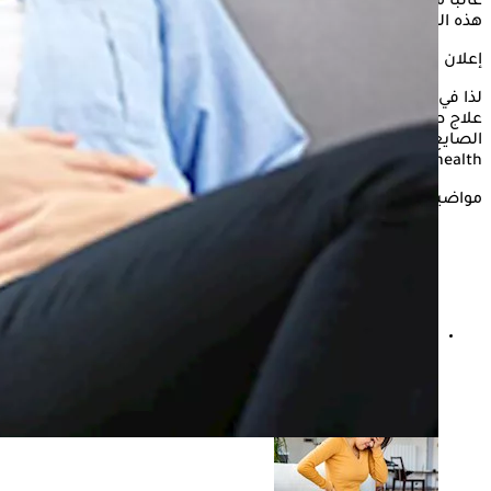
غالباً ما يؤدي إلى مشاكل جلدية مزعجة تزيد من انزعاج الدورة، ورغم
هذه المشكلة إلا أنه يمكن التعامل معها بفعالية في المنزل.
إعلان
لذا في هذا الصدد يستعرض "الكونسلتو" فوائد
زيت جوز الهند
في
علاج طفح الدورة الشهرية، وذلك وفقًا لما أوضحته الدكتورة غادة
الصايغ استشاري التغذية العلاجية، ووفقًا لما جاء بموقع only my
health.
مواضيع ذات صلة
الأمراض التي يعالجها زيت جوز الهند- إليك أبرز فوائده الطبية