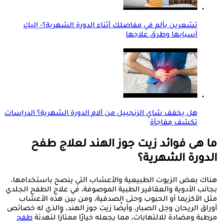
تشعرين بألم في مفاصلك أثناء الدورة الشهرية؟- إليكِ
أسبابها وطرق علاجها
هل يخفف شاي الزنجبيل من آلام الدورة الشهرية؟ الدراسات
تكشف مفاجأة
ما هى فوائد زيت جوز الهند لعلاج طفح
الدورة الشهرية؟
هناك بعض الزيوت الطبيعية والأعشاب التي ينصح باستخدامها،
بجانب الأدوية والعقاقير الطبية الموصوفة، في علاج الطفح الجلدي
مثل الأكزيما أو الحبوب وحتى الصدفية، ومن بين هذه الأعشاب
أوراق الريحان وجل الصبار، وأيضًا زيت جوز الهند، والذي له خصائص
مرطبة ومضادة للالتهابات، مما يجعله خيارًا ممتازًا لتهدئة
طفح