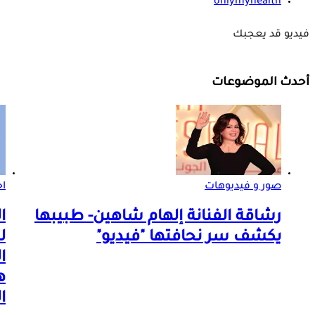
onlymyhealth
فيديو قد يعجبك
أحدث الموضوعات
صور و فيديوهات
اخ
رشاقة الفنانة إلهام شاهين- طبيبها
ا
يكشف سر نحافتها "فيديو"
ل
ا
ه
ا