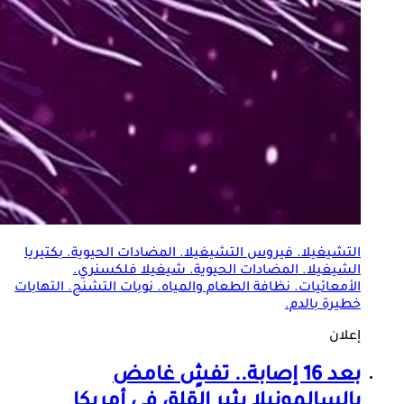
التشيغيلا. فيروس التشيغيلا. المضادات الحيوية.
بكتيريا
الشيغيلا. المضادات الحيوية. شيغيلا فلكسنري.
الأمعائيات. نظافة الطعام والمياه. نوبات التشنج. التهابات
خطيرة بالدم.
إعلان
بعد 16 إصابة.. تفشٍ غامض
بالسالمونيلا يثير القلق في أمريكا