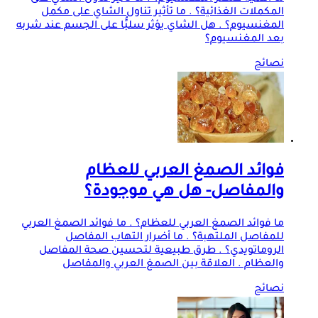
المكملات الغذائية؟ . ما تأثير تناول الشاي على مكمل
المغنسيوم؟ . هل الشاي يؤثر سلبًُا على الجسم عند شربه
بعد المغنسيوم؟
نصائح
فوائد الصمغ العربي للعظام
والمفاصل- هل هي موجودة؟
ما فوائد الصمغ العربي للعظام؟ . ما فوائد الصمغ العربي
للمفاصل الملتهبة؟ . ما أضرار التهاب المفاصل
الروماتويدي؟ . طرق طبيعية لتحسين صحة المفاصل
والعظام . العلاقة بين الصمغ العربي والمفاصل
نصائح