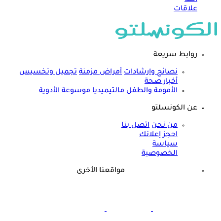
علاقات
روابط سريعة
نصائح وارشادات
أمراض مزمنة
تجميل وتخسيس
أخبار صحة
الأمومة والطفل
مالتيميديا
موسوعة الأدوية
عن الكونسلتو
من نحن
اتصل بنا
احجز إعلانك
سياسة
الخصوصية
مواقعنا الأخرى