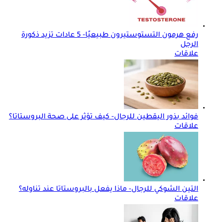
رفع هرمون التستوستيرون طبيعيًا- 5 عادات تزيد ذكورة
الرجل
علاقات
فوائد بذور اليقطين للرجال- كيف تؤثر على صحة البروستاتا؟
علاقات
التين الشوكي للرجال- ماذا يفعل بالبروستاتا عند تناوله؟
علاقات