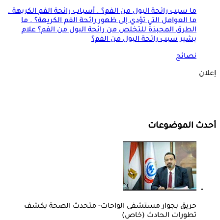
ما سبب رائحة البول من الفم؟ . أسباب رائحة الفم الكريهة .
ما العوامل التي تؤدي إلى ظهور رائحة الفم الكريهة؟ . ما
الطرق المحبذة للتخلص من رائحة البول من الفم؟ علام
يشير سبب رائحة البول من الفم؟
نصائح
إعلان
أحدث الموضوعات
حريق بجوار مستشفى الواحات- متحدث الصحة يكشف
تطورات الحادث (خاص)