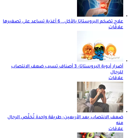
علاج تضخم البروستاتا بالأكل.. 6 أغذية تساعد على تصغيرها
علاقات
أضرار أدوية البروستاتا- 3 أصناف تسبب ضعف الانتصاب
للرجال
علاقات
ضعف الانتصاب بعد الأربعين- طريقة واحدة تُخلِّص الرجال
منه
علاقات