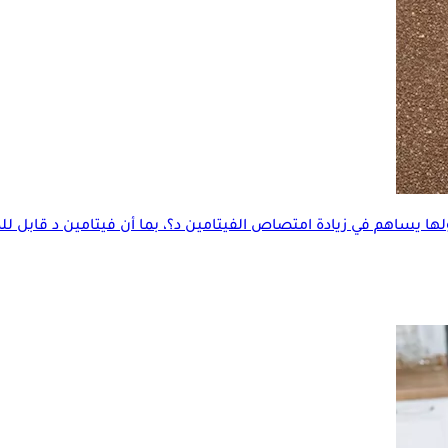
لها يساهم في زيادة امتصاص الفيتامين د؟، بما أن فيتامين د قابل 