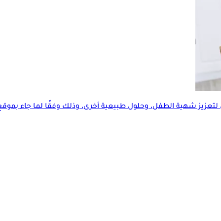
فل، وحلول طبيعية أخرى، وذلك وفقًا لما جاء بموقع the health site.. إليك التفاصي