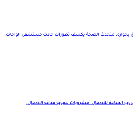
يق بجواره. متحدث الصحة يكشف تطورات حادث مستشفى الواحات.
ب المناعة للاطفال. مشروبات لتقوية مناعة الاطفال.