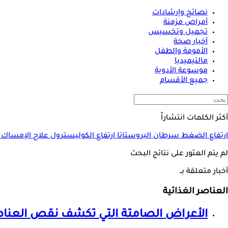
نصائح وإرشادات
أمراض مزمنة
تجميل وتخسيس
أخبار صحة
الأمومة والطفل
مالتيميديا
موسوعة الأدوية
جميع الأقسام
أكثر الكلمات انتشاراً
ارتفاع الضغط
سرطان البروستاتا
ارتفاع الكوليسترول
علاج الإمساك
لم يتم العثور على نتائج البحث
أخبار متعلقة بــ
العناصر الغذائية
الأعراض الصامتة التي تكشف نقص
العناص