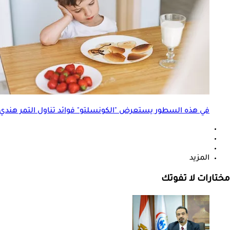
في هذه السطور يستعرض "الكونسلتو" فوائد تناول التمر هندي لتعزيز شهية الط
المزيد
مختارات لا تفوتك