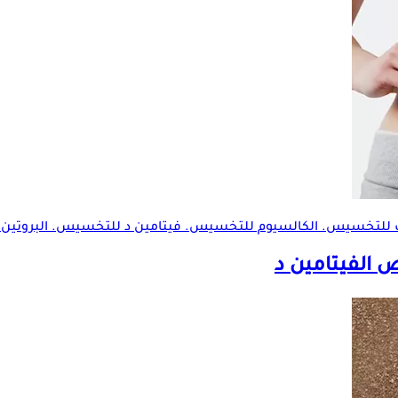
اف للتخسيس. الكالسيوم للتخسيس. فيتامين د للتخسيس. البروتين 