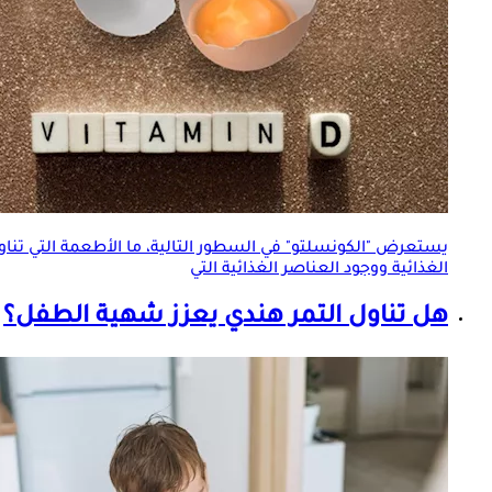
يستعرض "الكونسلتو" في السطور التالية، ما الأطعمة التي تناو
الغذائية ووجود
العناصر الغذائية
التي
هل تناول التمر هندي يعزز شهية الطفل؟