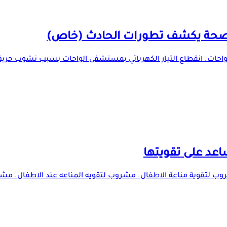
لصحة يكشف تطورات الحادث (خاص)
احات. انقطاع التيار الكهربائي بمستشفى الواحات بسبب نشوب حر
 لتقوية مناعة الاطفال. مشروب لتقويه المناعه عند الاطفال. مشرو