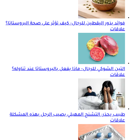
فوائد بذور اليقطين للرجال- كيف تؤثر على صحة البروستاتا؟
علاقات
التين الشوكي للرجال- ماذا يفعل بالبروستاتا عند تناوله؟
علاقات
طبيب يحذر: التشنج المهبلي يصيب الرجل بهذه المشكلة
علاقات