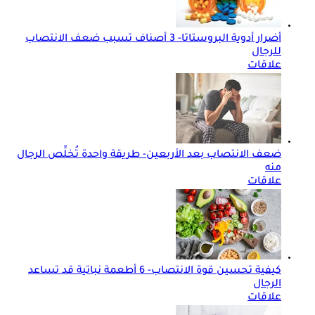
أضرار أدوية البروستاتا- 3 أصناف تسبب ضعف الانتصاب
للرجال
علاقات
ضعف الانتصاب بعد الأربعين- طريقة واحدة تُخلِّص الرجال
منه
علاقات
كيفية تحسين قوة الانتصاب- 6 أطعمة نباتية قد تساعد
الرجال
علاقات