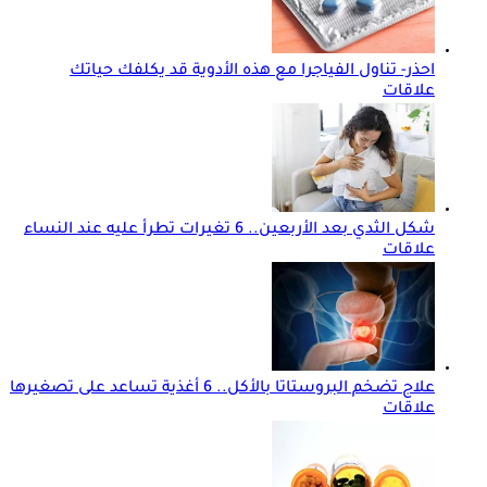
احذر- تناول الفياجرا مع هذه الأدوية قد يكلفك حياتك
علاقات
شكل الثدي بعد الأربعين.. 6 تغيرات تطرأ عليه عند النساء
علاقات
علاج تضخم البروستاتا بالأكل.. 6 أغذية تساعد على تصغيرها
علاقات