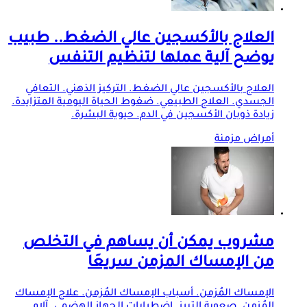
العلاج بالأكسجين عالي الضغط.. طبيب
يوضح آلية عملها لتنظيم التنفس
العلاج بالأكسجين عالي الضغط. التركيز الذهني. التعافي
الجسدي. العلاج الطبيعي. ضغوط الحياة اليومية المتزايدة.
زيادة ذوبان الأكسجين في الدم. حيوية البشرة.
أمراض مزمنة
مشروب يمكن أن يساهم في التخلص
من الإمساك المزمن سريعَا
الإمساك المُزمن. أسباب الإمساك المُزمن. علاج الإمساك
المُزمن. صعوبة التبرز. اضطرابات الجهاز الهضمي. آلام