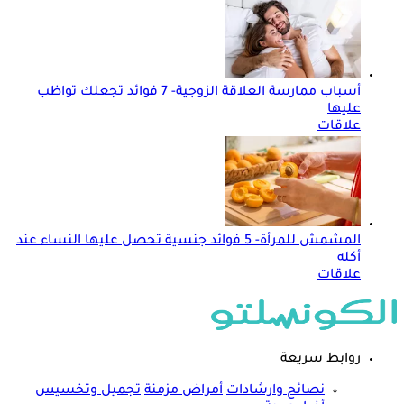
أسباب ممارسة العلاقة الزوجية- 7 فوائد تجعلك تواظب
عليها
علاقات
المشمش للمرأة- 5 فوائد جنسية تحصل عليها النساء عند
أكله
علاقات
روابط سريعة
نصائح وارشادات
أمراض مزمنة
تجميل وتخسيس