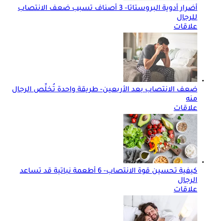
أضرار أدوية البروستاتا- 3 أصناف تسبب ضعف الانتصاب
للرجال
علاقات
ضعف الانتصاب بعد الأربعين- طريقة واحدة تُخلِّص الرجال
منه
علاقات
كيفية تحسين قوة الانتصاب- 6 أطعمة نباتية قد تساعد
الرجال
علاقات