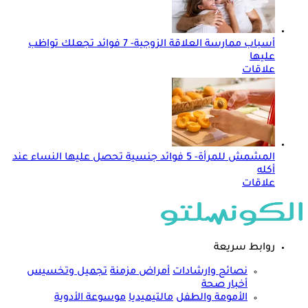
أسباب ممارسة العلاقة الزوجية- 7 فوائد تجعلك تواظب
عليها
علاقات
المشمش للمرأة- 5 فوائد جنسية تحصل عليها النساء عند
أكله
علاقات
روابط سريعة
نصائح وارشادات
أمراض مزمنة
تجميل وتخسيس
أخبار صحة
الأمومة والطفل
مالتيميديا
موسوعة الأدوية