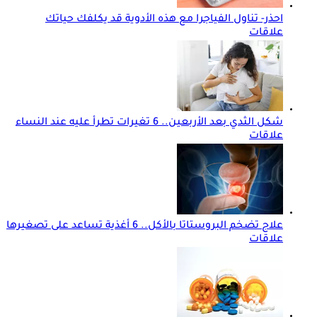
احذر- تناول الفياجرا مع هذه الأدوية قد يكلفك حياتك
علاقات
شكل الثدي بعد الأربعين.. 6 تغيرات تطرأ عليه عند النساء
علاقات
علاج تضخم البروستاتا بالأكل.. 6 أغذية تساعد على تصغيرها
علاقات