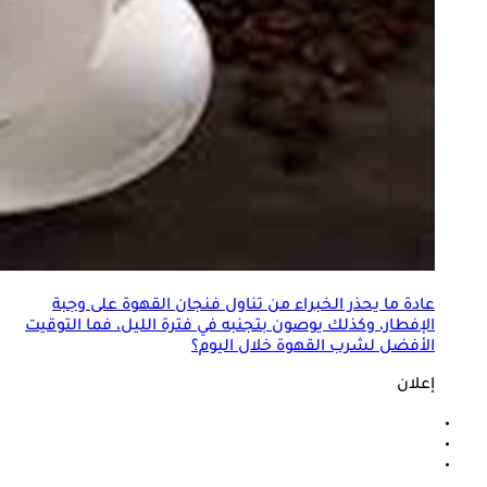
عادة ما يحذر الخبراء من تناول فنجان القهوة على وجبة
الإفطار، وكذلك يوصون بتجنبه في فترة الليل، فما التوقيت
الأفضل لشرب القهوة خلال اليوم؟
إعلان