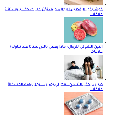
فوائد بذور اليقطين للرجال- كيف تؤثر على صحة البروستاتا؟
علاقات
التين الشوكي للرجال- ماذا يفعل بالبروستاتا عند تناوله؟
علاقات
طبيب يحذر: التشنج المهبلي يصيب الرجل بهذه المشكلة
علاقات