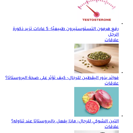
رفع هرمون التستوستيرون طبيعيًا- 5 عادات تزيد ذكورة
الرجل
علاقات
فوائد بذور اليقطين للرجال- كيف تؤثر على صحة البروستاتا؟
علاقات
التين الشوكي للرجال- ماذا يفعل بالبروستاتا عند تناوله؟
علاقات