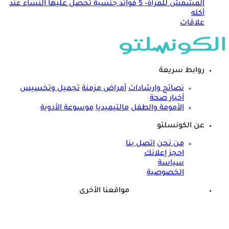
المشمش للمرأة- 5 فوائد جنسية تحصل عليها النساء عند
أكله
علاقات
روابط سريعة
نصائح وارشادات
أمراض مزمنة
تجميل وتخسيس
أخبار صحة
الأمومة والطفل
مالتيميديا
موسوعة الأدوية
عن الكونسلتو
من نحن
اتصل بنا
احجز إعلانك
سياسة
الخصوصية
مواقعنا الأخرى