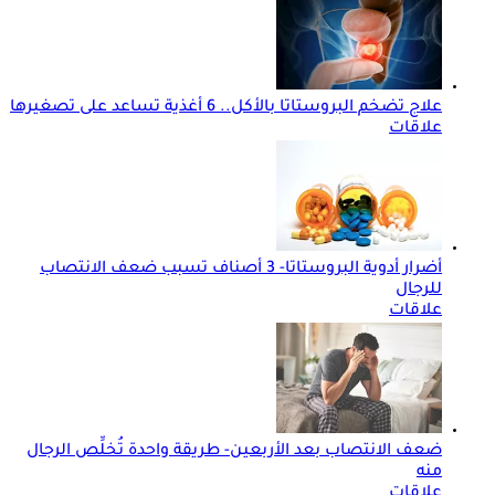
علاج تضخم البروستاتا بالأكل.. 6 أغذية تساعد على تصغيرها
علاقات
أضرار أدوية البروستاتا- 3 أصناف تسبب ضعف الانتصاب
للرجال
علاقات
ضعف الانتصاب بعد الأربعين- طريقة واحدة تُخلِّص الرجال
منه
علاقات