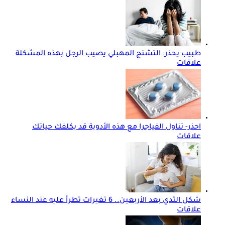
طبيب يحذر: التشنج المهبلي يصيب الرجل بهذه المشكلة
علاقات
احذر- تناول الفياجرا مع هذه الأدوية قد يكلفك حياتك
علاقات
شكل الثدي بعد الأربعين.. 6 تغيرات تطرأ عليه عند النساء
علاقات