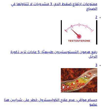
ممنوعات ارتفاع ضغط الدم- 3 مشروبات لا تتناولها في
الصباح
2
رفع هرمون التستوستيرون طبيعيًا- 5 عادات تزيد ذكورة
الرجل
3
حسام موافي: عدم علاج الكوليسترول خطر على شرايين هذا
عضو