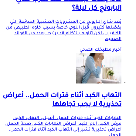
ماذا يحدث لجسمك عند شرب شاي
البابونج كل ليلة؟
يُعد شاي البابونج من المشروبات العشبية الشائعة التي
يفضلها كثيرون قبل النوم، خاصةً بسبب خلوه الطبيعي من
الكافيين، لكن تناوله بانتظام قد يرتبط بعدد من الفوائد
الصحية،
أخبار مطبخك الصحي
التهاب الكبد أثناء فترات الحمل.. أعراض
تحذيرية لا يجب تجاهلها
التهابات الكبد أثناء فترات الحمل. أسباب التهاب الكبد.
مرض الكبد. آلام الكبد. أعراض التهابات الكبد. صحة الحمل.
أعراض تحذيرية تشير إلى التهاب الكبد أثناء فترات الحمل.
الحمل