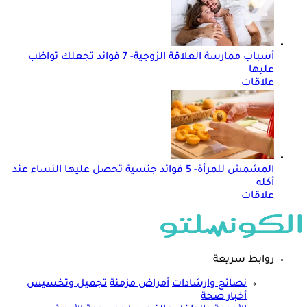
أسباب ممارسة العلاقة الزوجية- 7 فوائد تجعلك تواظب
عليها
علاقات
المشمش للمرأة- 5 فوائد جنسية تحصل عليها النساء عند
أكله
علاقات
روابط سريعة
نصائح وارشادات
أمراض مزمنة
تجميل وتخسيس
أخبار صحة