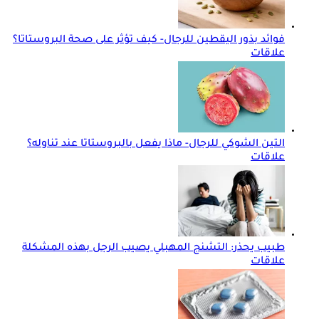
فوائد بذور اليقطين للرجال- كيف تؤثر على صحة البروستاتا؟
علاقات
التين الشوكي للرجال- ماذا يفعل بالبروستاتا عند تناوله؟
علاقات
طبيب يحذر: التشنج المهبلي يصيب الرجل بهذه المشكلة
علاقات