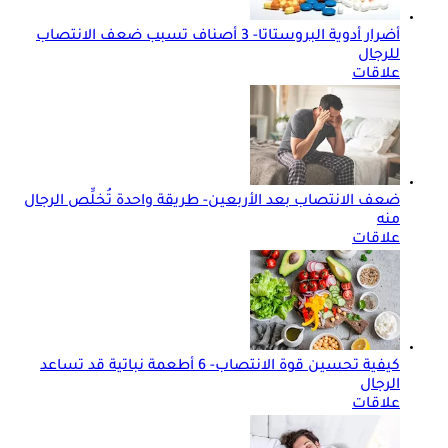
أضرار أدوية البروستاتا- 3 أصناف تسبب ضعف الانتصاب
للرجال
علاقات
ضعف الانتصاب بعد الأربعين- طريقة واحدة تُخلِّص الرجال
منه
علاقات
كيفية تحسين قوة الانتصاب- 6 أطعمة نباتية قد تساعد
الرجال
علاقات