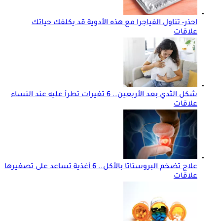
احذر- تناول الفياجرا مع هذه الأدوية قد يكلفك حياتك
علاقات
شكل الثدي بعد الأربعين.. 6 تغيرات تطرأ عليه عند النساء
علاقات
علاج تضخم البروستاتا بالأكل.. 6 أغذية تساعد على تصغيرها
علاقات