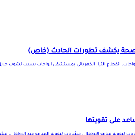
لصحة يكشف تطورات الحادث (خاص)
احات. انقطاع التيار الكهربائي بمستشفى الواحات بسبب نشوب حر
 لتقوية مناعة الاطفال. مشروب لتقويه المناعه عند الاطفال. مشرو