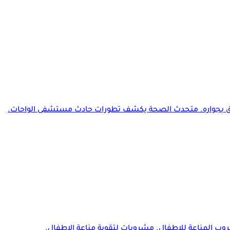
يق بجواره. متحدث الصحة يكشف تطورات حادث مستشفى الواحات.
ب المناعة للاطفال. مشروبات لتقوية مناعة الاطفال.