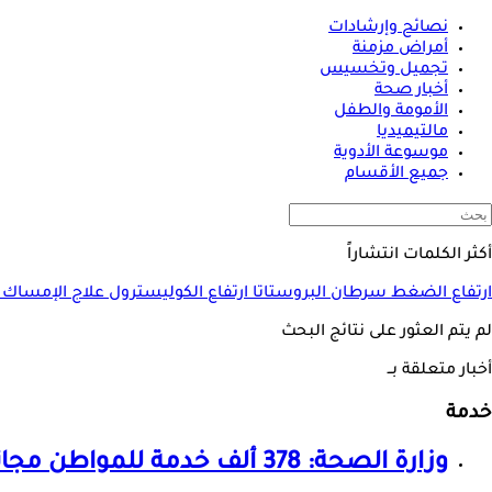
نصائح وإرشادات
أمراض مزمنة
تجميل وتخسيس
أخبار صحة
الأمومة والطفل
مالتيميديا
موسوعة الأدوية
جميع الأقسام
أكثر الكلمات انتشاراً
ارتفاع الضغط
سرطان البروستاتا
ارتفاع الكوليسترول
علاج الإمساك
لم يتم العثور على نتائج البحث
أخبار متعلقة بــ
خدمة
وزارة الصحة: 378 ألف
خدمة
للمواطن مجاناً عبر 590 قافلة طب