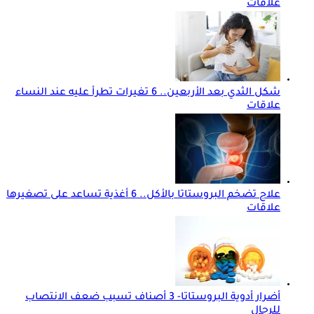
علاقات
شكل الثدي بعد الأربعين.. 6 تغيرات تطرأ عليه عند النساء
علاقات
علاج تضخم البروستاتا بالأكل.. 6 أغذية تساعد على تصغيرها
علاقات
أضرار أدوية البروستاتا- 3 أصناف تسبب ضعف الانتصاب
للرجال