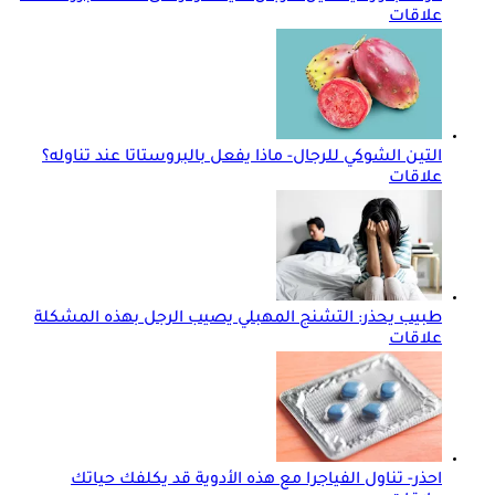
علاقات
التين الشوكي للرجال- ماذا يفعل بالبروستاتا عند تناوله؟
علاقات
طبيب يحذر: التشنج المهبلي يصيب الرجل بهذه المشكلة
علاقات
احذر- تناول الفياجرا مع هذه الأدوية قد يكلفك حياتك