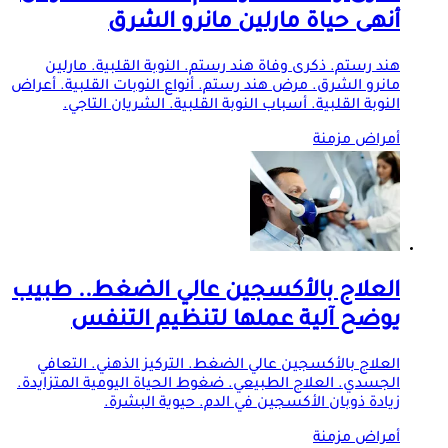
أنهى حياة مارلين مانرو الشرق
هند رستم. ذكرى وفاة هند رستم. النوبة القلبية. مارلين
مانرو الشرق. مرض هند رستم. أنواع النوبات القلبية. أعراض
النوبة القلبية. أسباب النوبة القلبية. الشريان التاجي.
أمراض مزمنة
العلاج بالأكسجين عالي الضغط.. طبيب
يوضح آلية عملها لتنظيم التنفس
العلاج بالأكسجين عالي الضغط. التركيز الذهني. التعافي
الجسدي. العلاج الطبيعي. ضغوط الحياة اليومية المتزايدة.
زيادة ذوبان الأكسجين في الدم. حيوية البشرة.
أمراض مزمنة