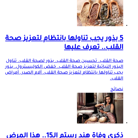
5 بذور يجب تناولها بانتظام لتعزيز صحة
القلب.. تعرف عليها
صحة القلب. تحسين صحة القلب. بذور لصحة القلب. تناول
البذور النباتية لتعزيز صحة القلب. خفض الكوليسترول. بذور
يجب تناولها بانتظام لتعزيز صحة القلب. آلام الصدر. أمراض
القلب.
نصائح
ذكرى وفاة هند رستم الـ15.. هذا المرض