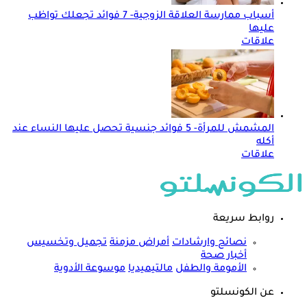
أسباب ممارسة العلاقة الزوجية- 7 فوائد تجعلك تواظب
عليها
علاقات
المشمش للمرأة- 5 فوائد جنسية تحصل عليها النساء عند
أكله
علاقات
روابط سريعة
نصائح وارشادات
أمراض مزمنة
تجميل وتخسيس
أخبار صحة
الأمومة والطفل
مالتيميديا
موسوعة الأدوية
عن الكونسلتو