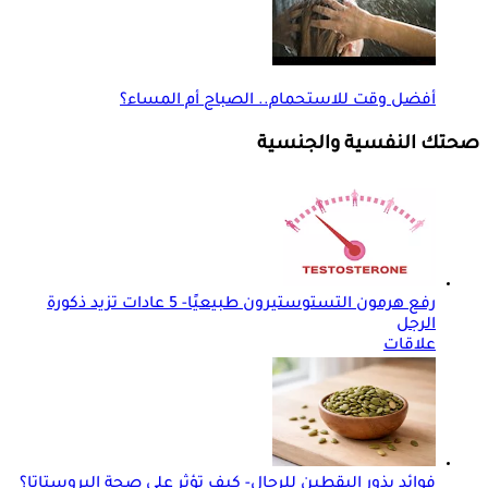
أفضل وقت للاستحمام.. الصباح أم المساء؟
صحتك النفسية والجنسية
رفع هرمون التستوستيرون طبيعيًا- 5 عادات تزيد ذكورة
الرجل
علاقات
فوائد بذور اليقطين للرجال- كيف تؤثر على صحة البروستاتا؟