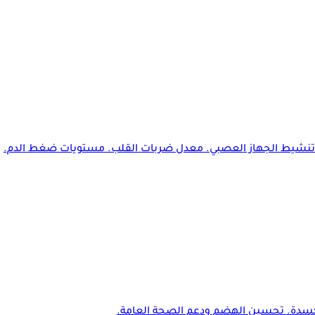
 تنشيط الجهاز العصبي. معدل ضربات القلب. مستويات ضغط الدم.
لأكسدة. تحسين الهضم ودعم الصحة العامة.