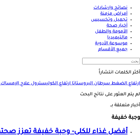
نصائح وإرشادات
أمراض مزمنة
تجميل وتخسيس
أخبار صحة
الأمومة والطفل
مالتيميديا
موسوعة الأدوية
جميع الأقسام
أكثر الكلمات انتشاراً
ارتفاع الضغط
سرطان البروستاتا
ارتفاع الكوليسترول
علاج الإمساك
لم يتم العثور على نتائج البحث
أخبار متعلقة بــ
وجبة خفيفة
أفضل غذاء للكلى-
وجبة خفيفة
تعزز صحته