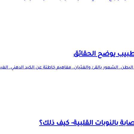
م البطن. الشعور بالقئ والغثيان. مفاهيم خاطئة عن الكبد الدهني. الغ
ة بالنوبات القلبية- كيف ذلك؟