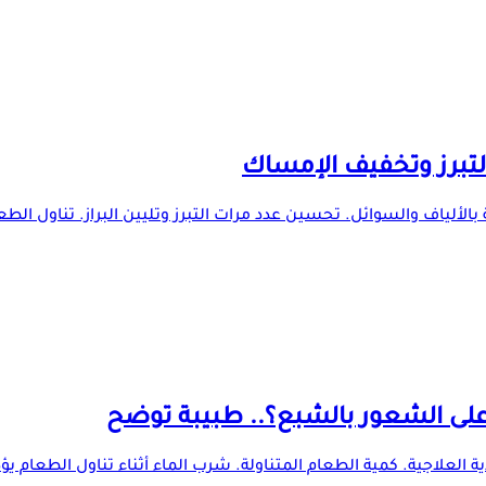
ة بالألياف والسوائل. تحسين عدد مرات التبرز وتليين البراز. تناول ال
لى الشعور بالشبع؟.. طبيبة توضح
 العلاجية. كمية الطعام المتناولة. شرب الماء أثناء تناول الطعام يؤد