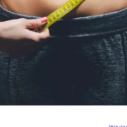
ب
يو"