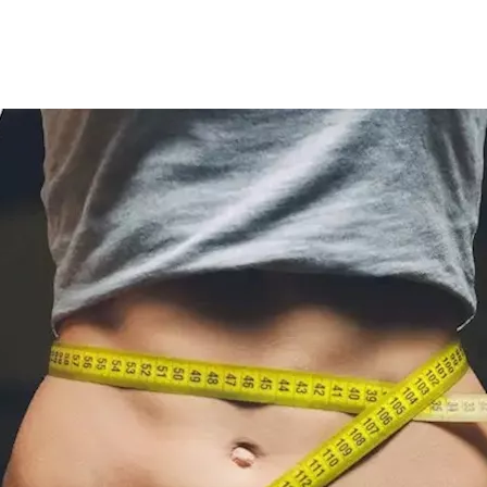
 بعض الأعراض المزعجة التي تتطلب استشارة الطبيب المختص، للح