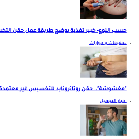
حسب النوع- خبير تغذية يوضح طريقة عمل حقن التخ
تحقيقات و حوارات
"مغشوشة".. حقن روتاتروتايد للتخسيس غير معتمدة 
اخبار التجميل