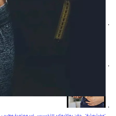
الصيف أم الشتاء أفضل لخسارة الوزن؟.. استشاري تغذية يجي
حسب النوع- خبير تغذية يوضح طريقة عمل حقن التخسيس "فيد