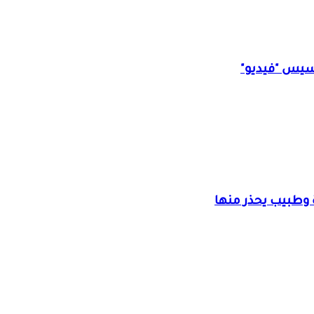
سيس "فيديو"
وطبيب يحذر منها