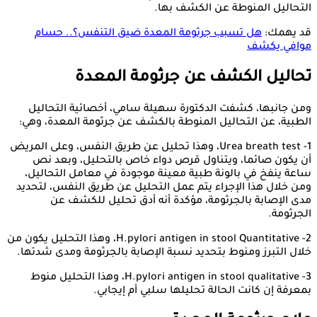
التحاليل المنوطة عن الكشف بها.
قد يهمك:
هل تسبب جرثومة المعدة ضيق التنفس؟.. حسام
موافي يكشف
تحاليل الكشف عن جرثومة المعدة
ومن جانبها، كشفت الدكتورة سهيلة سامي، أخصائية التحاليل
الطبية، عن التحاليل المنوطة بالكشف عن جرثومة المعدة، وهي:
1- Urea breath test، وهذا تحليل عن طريق النفس، وعلى المريض
أن يكون صائما، ويتناول قرص دواء خاص بالتحليل، وبعد نص
ساعة ينفخ في بالونة طبية معينة موجودة في معامل التحاليل،
ومن خلال هذا الإجراء يتم عمل التحليل عن طريق النفس، لتحديد
مدى الإصابة بالجرثومة، مؤكدة أنه أدق تحليل للكشف عن
الجرثومة.
2- H.pylori antigen in stool Quantitative، وهذا التحليل يكون من
خلال التبرز ومنوط بتحديد نسبة الإصابة بالجرثومة ومدى شدتها.
3- H.pylori antigen in stool qualitative، وهذا التحليل منوط
بمعرفة إن كانت الحالة تحليلها سلبي أم إيجابي.