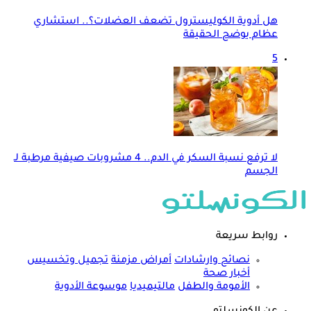
هل أدوية الكوليسترول تضعف العضلات؟.. استشاري
عظام يوضح الحقيقة
5
لا ترفع نسبة السكر في الدم.. 4 مشروبات صيفية مرطبة لـ
الجسم
روابط سريعة
نصائح وارشادات
أمراض مزمنة
تجميل وتخسيس
أخبار صحة
الأمومة والطفل
مالتيميديا
موسوعة الأدوية