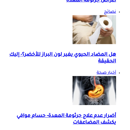
أعراض جرثومة المعدة
نصائح
هل المضاد الحيوي يغير لون البراز للأخضر؟- إليك
الحقيقة
أخبار صحة
أضرار عدم علاج جرثومة المعدة- حسام موافي
يكشف المضاعفات