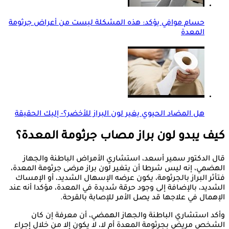
حسام موافي يؤكد: هذه المشكلة ليست من أعراض جرثومة
المعدة
هل المضاد الحيوي يغير لون البراز للأخضر؟- إليك الحقيقة
كيف يبدو لون براز مصاب جرثومة المعدة؟
قال الدكتور سمير أسعد، استشاري الأمراض الباطنة والجهاز
الهضمي، إنه ليس شرطا أن يتغير لون براز مرضى جرثومة المعدة،
فتأثر البراز بالجرثومة، يكون عرضه الإسهال الشديد، أو الإمساك
الشديد، بالإضافة إلى وجود حرقة شديدة في المعدة، مؤكدا أنه عند
الإهمال في علاجها قد يصل الأمر للإصابة بالقرحة.
وأكد استشاري الباطنة والجهاز الهمضي، أن معرفة إن كان
الشخص مريض بجرثومة المعدة أم لا، لا يكون إلا من خلال إجراء