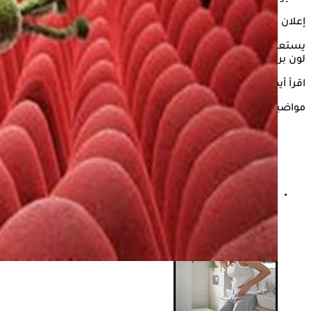
إعلان
يستعرض "الكونسلتو" في السطور التالية، الإجابة حول كيف يبدو
لون براز مريض جرثومة المعدة؟
اقرأ أيضًا:
المسموح والممنوع من الأطعمة لمرضى جرثومة المعدة
مواضيع ذات صلة
هل جرثومة المعدة تسبب نقص فيتامين د؟.. دراسات
تحسم الجدل