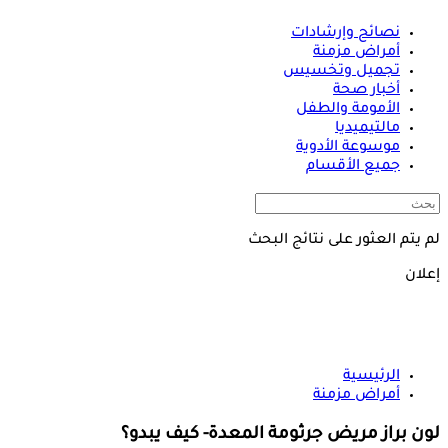
نصائح وإرشادات
أمراض مزمنة
تجميل وتخسيس
أخبار صحة
الأمومة والطفل
مالتيميديا
موسوعة الأدوية
جميع الأقسام
لم يتم العثور على نتائج البحث
إعلان
الرئيسية
أمراض مزمنة
لون براز مريض جرثومة المعدة- كيف يبدو؟