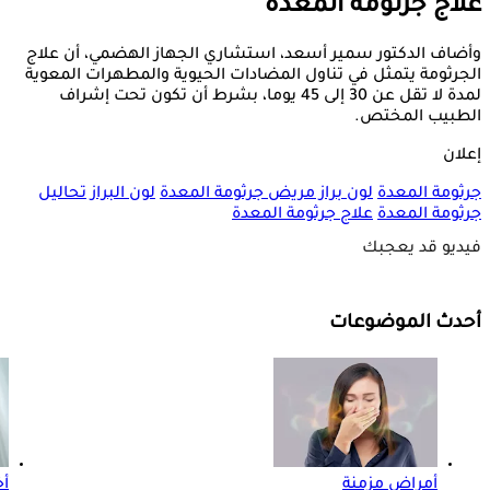
علاج جرثومة المعدة
وأضاف الدكتور سمير أسعد، استشاري الجهاز الهضمي، أن علاج
الجرثومة يتمثل في تناول المضادات الحيوية والمطهرات المعوية
لمدة لا تقل عن 30 إلى 45 يوما، بشرط أن تكون تحت إشراف
الطبيب المختص.
إعلان
جرثومة المعدة
لون براز مريض جرثومة المعدة
لون البراز
تحاليل
جرثومة المعدة
علاج جرثومة المعدة
فيديو قد يعجبك
أحدث الموضوعات
أمراض مزمنة
أخ