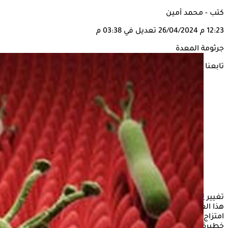
كتب - محمد أمين
12:23 م
26/04/2024
تعديل في 03:38 م
جرثومة المعدة
تابعنا على
تغيير
لون البراز
عن لونه الطبيعي، من الأمور التي تثير قلق من ينتابه
هذا العرض، لأنه سرعان ما يدور في ذهنه أن السبب وراء هذا هو
امتزاج الدم مع البراز، وهذا يعني أنه يعاني من أمراض هضمية
خطيرة.