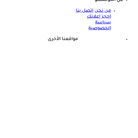
عن الكونسلتو
من نحن
اتصل بنا
احجز إعلانك
سياسة
الخصوصية
مواقعنا الأخرى
©
جميع الحقوق محفوظة لدى شركة جيميناي ميديا
برعاية مجانية.. أسامة حمدي يزف بشرى للأطفال المصابين
بالسكري في مصر