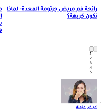
رائحة فم مريض جرثومة المعدة- لماذا
ط
تكون كريهة؟
ا
س
ه
أمراض مزمنة