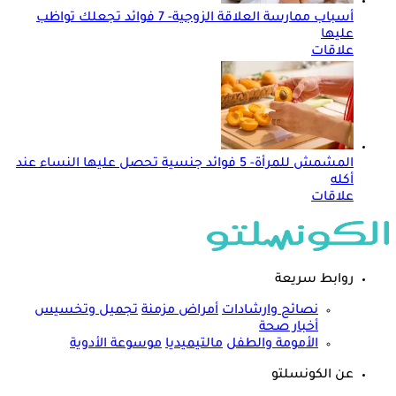
أسباب ممارسة العلاقة الزوجية- 7 فوائد تجعلك تواظب
عليها
علاقات
المشمش للمرأة- 5 فوائد جنسية تحصل عليها النساء عند
أكله
علاقات
روابط سريعة
نصائح وارشادات
أمراض مزمنة
تجميل وتخسيس
أخبار صحة
الأمومة والطفل
مالتيميديا
موسوعة الأدوية
عن الكونسلتو