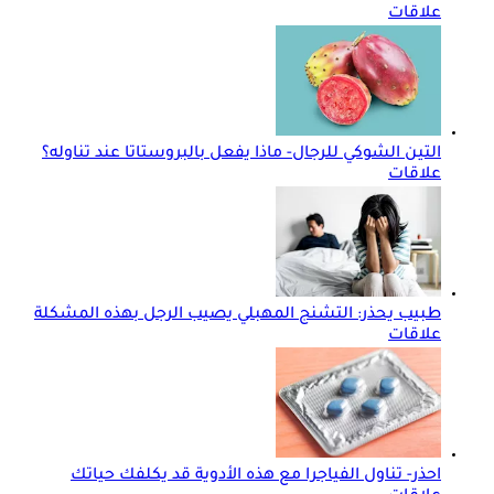
علاقات
التين الشوكي للرجال- ماذا يفعل بالبروستاتا عند تناوله؟
علاقات
طبيب يحذر: التشنج المهبلي يصيب الرجل بهذه المشكلة
علاقات
احذر- تناول الفياجرا مع هذه الأدوية قد يكلفك حياتك