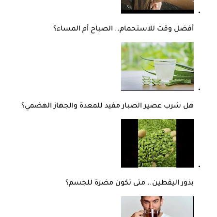
أفضل وقت للاستحمام.. الصباح أم المساء؟
هل شرب عصير الصبار مفيد للمعدة والجهاز الهضمي؟
بذور اليقطين.. متى تكون مضرة للجسم؟