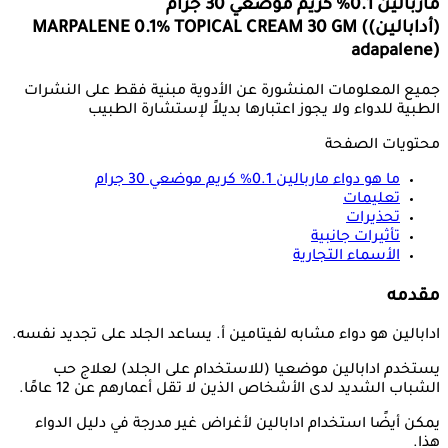
ماربالين 0.1% كريم موضعي 30 جرام
(أدابالين)
MARPALENE 0.1% TOPICAL CREAM 30 GM (
adapalene)
جميع المعلومات المنشورة عن الأدوية مبنية فقط على النشرات
الطبية للدواء ولا يجوز اعتبارها بديلاً لإستشارة الطبيب
محتويات الصفحة
ما هو دواء
ماربالين 0.1% كريم موضعي 30 جرام
تعليمات
تحذيرات
تأثيرات جانبية
الأسماء التجارية
مقدمه
ادابالين هو دواء مشابه لفيتامين أ. يساعد الجلد على تجديد نفسه.
يستخدم ادابالين موضعيا (للاستخدام على الجلد) لعلاج حب
الشباب الشديد لدى الأشخاص الذين لا تقل أعمارهم عن 12 عامًا.
يمكن أيضًا استخدام ادابالين لأغراض غير مدرجة في دليل الدواء
هذا.