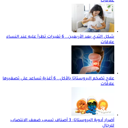
علاقات
شكل الثدي بعد الأربعين.. 6 تغيرات تطرأ عليه عند النساء
علاقات
علاج تضخم البروستاتا بالأكل.. 6 أغذية تساعد على تصغيرها
علاقات
أضرار أدوية البروستاتا- 3 أصناف تسبب ضعف الانتصاب
للرجال