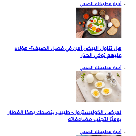
أخبار مطبخك الصحي
هل تناول البيض آمن في فصل الصيف؟- هؤلاء
عليهم توخي الحذر
أخبار مطبخك الصحي
لمرضى الكوليسترول- طبيب ينصحك بهذا الفطار
يوميًا لتجنب مضاعفاته
أخبار مطبخك الصحي