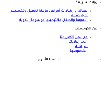
روابط سريعة
نصائح وارشادات
أمراض مزمنة
تجميل وتخسيس
أخبار صحة
الأمومة والطفل
مالتيميديا
موسوعة الأدوية
عن الكونسلتو
من نحن
اتصل بنا
احجز إعلانك
سياسة
الخصوصية
مواقعنا الأخرى
©
جميع الحقوق محفوظة لدى شركة جيميناي ميديا
طبيب يثير الجدل: الرياضة فاشلة في إنقاص الوزن لهذا السبب