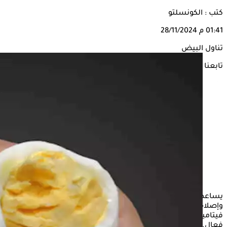
كتب : الكونسلتو
01:41 م
28/11/2024
تناول البيض
تابعنا على
يساعد البروتين في البيض في الحفاظ على أنسجة الجسم
وإصلاحها، بما في ذلك العضلات. يحتوي البيض أيضًا على
فيتامينات ومعادن ضرورية للدماغ والجهاز العصبي للعمل بشكل
فعال. تساعد العناصر الغذائية في البيض على زيادة الطاقة أيضًا.