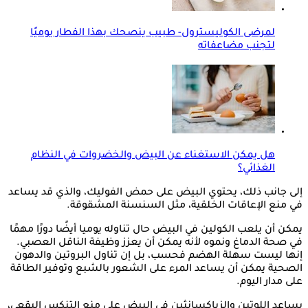
لمرضى الكوليسترول- طبيب ينصحك بهذا الفطار يوميًا
لتجنب مضاعفاته
هل يمكن الاستغناء عن البيض والخضروات في النظام
الغذائي؟
إلى جانب ذلك، يحتوي البيض على حمض الفوليك، والذي قد يساعد
في منع الإعاقات الخلقية، مثل السنسنة المشقوقة.
يمكن أن يلعب الكولين في البيض حال تناوله يوميا أيضًا دورًا مهمًا
في صحة الدماغ ونموه لأنه يمكن أن يعزز وظيفة الناقل العصبي.
إنها ليست سهلة الهضم فحسب، بل إن تناول البروتين والدهون
الصحية يمكن أن يساعد المرء على الشعور بالشبع وتوفير الطاقة
على مدار اليوم.
يساعد اللوتين والزياكسانثين في البيض على منع التنكس البقعي،