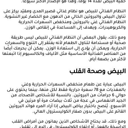
حمية البيض لمدة 14 يومًا، وهذا هو الإصدار الأكثر شيوعًا.
النظام الغذائي للبيض هو نظام غذائي قصير المدى ومقيّد يركز على
تناول البيض والبروتين الخالي من الدهون مع الخضار غير النشوية.
النظام الغذائي غني بالبروتين ومنخفض السعرات الحرارية
والكربوهيدرات، ويهدف إلى المساعدة في إنقاص الوزن.
ومع ذلك، يقول البعض أن النظام الغذائي للبيض ليس طريقة
صحية أو مستدامة لتناول الطعام لأنه يفتقر إلى التنوع والسعرات
الحرارية، ويمكن أن يؤدي إلى استعادة الوزن. يمكن أن يحرمك أيضًا
من العناصر الغذائية الأساسية مثل الألياف والكالسيوم إذا اتبعتها
لأكثر من بضعة أيام.
البيض وصحة القلب
البيض عبارة عن طعام منخفض السعرات الحرارية وغني
بالمغذيات مع 78 سعرة حرارية فقط لكل منها، بينما يحتوي على
حوالي 6 جرامات من البروتين. بالنسبة للأشخاص الأصحاء، من
الجيد الانغماس في عجة من ثلاث بيضات مرة أو مرتين في
الأسبوع. يُنصح باختيار بياض البيض إذا أراد المرء فوائد البروتين
القائم على البيض بدون صفار الكوليسترول العالي.
ومع ذلك، قد يحتاج الأشخاص الذين يعانون من أمراض القلب
الراسخة بالفعل أو ارتفاع الكوليسترول في الدم إلى تقليل