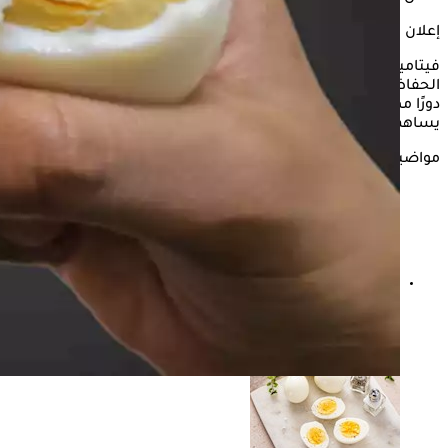
إعلان
فيتامين أ وفيتامين ب 12 والسيلينيوم في البيض هي مفتاح
الحفاظ على صحة جهاز المناعة. يلعب الكولين الموجود في البيض
دورًا مهمًا في تحطيم هوموسيستين الأحماض الأمينية، والذي قد
يساهم في الإصابة بأمراض القلب.
مواضيع ذات صلة
هل تناول البيض آمن في فصل الصيف؟- هؤلاء عليهم توخي
الحذر