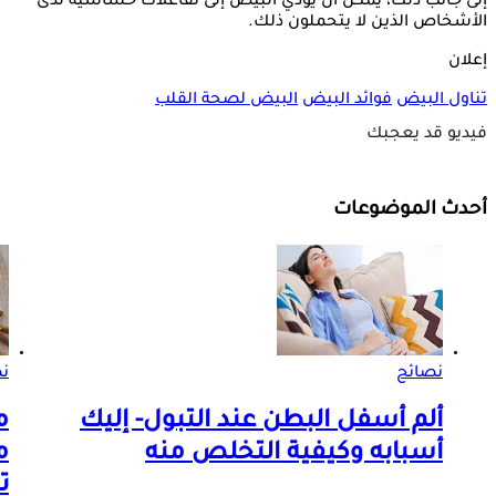
إلى جانب ذلك، يمكن أن يؤدي البيض إلى تفاعلات حساسية لدى
الأشخاص الذين لا يتحملون ذلك.
إعلان
تناول البيض
فوائد البيض
البيض لصحة القلب
فيديو قد يعجبك
أحدث الموضوعات
نصائح
ن
ألم أسفل البطن عند التبول- إليك
م
أسبابه وكيفية التخلص منه
م
ت