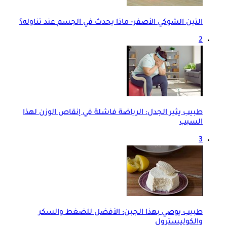
التين الشوكي الأصفر- ماذا يحدث في الجسم عند تناوله؟
2
طبيب يثير الجدل: الرياضة فاشلة في إنقاص الوزن لهذا
السبب
3
طبيب يوصي بهذا الجبن: الأفضل للضغط والسكر
والكوليسترول