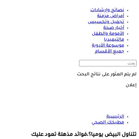
نصائح وإرشادات
أمراض مزمنة
تجميل وتخسيس
أخبار صحة
الأمومة والطفل
مالتيميديا
موسوعة الأدوية
جميع الأقسام
لم يتم العثور على نتائج البحث
إعلان
الرئيسية
مطبخك الصحي
تتناول البيض يوميا؟،فوائد مذهلة تعود عليك