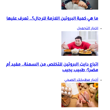
ما هي كمية البروتين اللازمة للرجال؟.. تعرف عليها
اخبار التجميل
اتباع دايت البروتين للتخلص من السمنة.. مفيد أم
مضر؟- طبيب يجيب
أخبار مطبخك الصحي