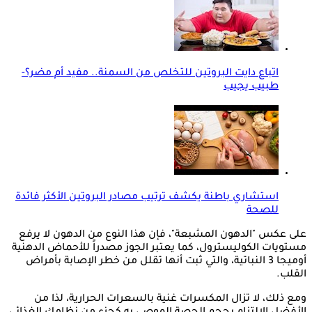
اتباع دايت البروتين للتخلص من السمنة.. مفيد أم مضر؟-
طبيب يجيب
استشاري باطنة يكشف ترتيب مصادر البروتين الأكثر فائدة
للصحة
على عكس "الدهون المشبعة"، فإن هذا النوع من الدهون لا يرفع
مستويات الكوليسترول، كما يعتبر الجوز مصدراً للأحماض الدهنية
أوميجا 3 النباتية، والتي ثبت أنها تقلل من خطر الإصابة بأمراض
القلب.
ومع ذلك، لا تزال المكسرات غنية بالسعرات الحرارية، لذا من