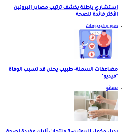
استشاري باطنة يكشف ترتيب مصادر البروتين
الأكثر فائدة للصحة
صور و فيديوهات
مضاعفات السمنة- طبيب يحذر: قد تسبب الوفاة
"فيديو"
نصائح