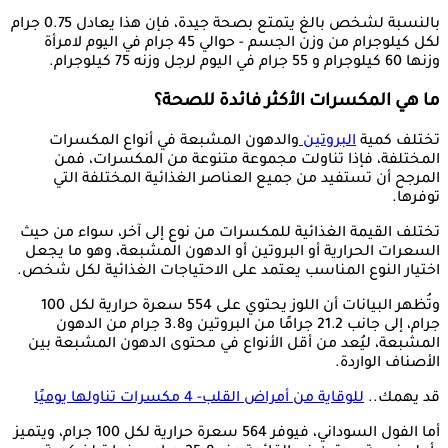
بالنسبة لشخص بالغ يتمتع بصحة جيدة، فإن هذا يعادل 0.75 جرام
لكل كيلوجرام من وزن الجسم - حوالي 45 جرام في اليوم لامرأة
وزنها 60 كيلوجرام و 55 جرام في اليوم لرجل وزنه 75 كيلوجرام.
ما هي المكسرات الأكثر فائدة للصحة؟
تختلف كمية
البروتين
والدهون المشبعة في أنواع المكسرات
المختلفة، فإذا تناولت مجموعة متنوعة من المكسرات، فمن
المرجح أن تستفيد من جميع العناصر الغذائية المختلفة التي
توفرها.
تختلف القيمة الغذائية للمكسرات من نوع إلى آخر، سواء من حيث
السعرات الحرارية أو البروتين أو الدهون المشبعة، وهو ما يجعل
اختيار النوع المناسب يعتمد على الاحتياجات الغذائية لكل شخص.
وتُظهر البيانات أن اللوز يحتوي على 554 سعرة حرارية لكل 100
جرام، إلى جانب 21.2 جرامًا من البروتين و3.8 جرام من الدهون
المشبعة، ليُعد من أقل الأنواع في محتوى الدهون المشبعة بين
الأصناف الواردة.
قد يهمك..
للوقاية من أمراض القلب- 4 مكسرات تناولها يوميًا
أما الفول السوداني، فيوفر 564 سعرة حرارية لكل 100 جرام، ويتميز