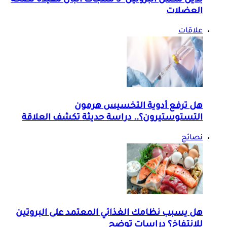
بديل مكمل البروتين- 3 منتجات ألبان مفيدة لصحة
العضلات
علاقات
هل ترفع أدوية التخسيس هرمون
التستوستيرون؟.. دراسة حديثة تكشف العلاقة
نصائح
هل يسبب نظامك الغذائي المعتمد على البروتين
للانتفاخ؟ دراسات توضح