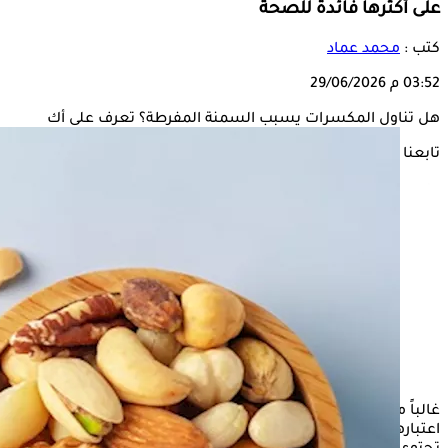
على أكثرها فائدة للصحة
كتب :
محمد عماد
03:52 م
29/06/2026
هل تناول المكسرات يسبب السمنة المفرطة؟ تعرف على أك
تابعنا على
غالباً ما تكون
المكسرات
وجبة خفيفة مغرية، سواء كانت تسالي أو
اعتبارها جزء من طعمك، فهى أطعمة غنية بالعناصر الغذائية