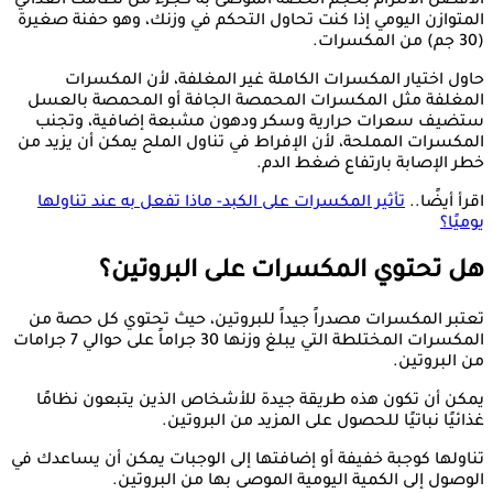
الأفضل الالتزام بحجم الحصة الموصى به كجزء من نظامك الغذائي
المتوازن اليومي إذا كنت تحاول التحكم في وزنك، وهو حفنة صغيرة
(30 جم) من المكسرات.
حاول اختيار المكسرات الكاملة غير المغلفة، لأن المكسرات
المغلفة مثل المكسرات المحمصة الجافة أو المحمصة بالعسل
ستضيف سعرات حرارية وسكر ودهون مشبعة إضافية، وتجنب
المكسرات المملحة، لأن الإفراط في تناول الملح يمكن أن يزيد من
خطر الإصابة بارتفاع ضغط الدم.
اقرأ أيضًا..
تأثير المكسرات على الكبد- ماذا تفعل به عند تناولها
يوميًا؟
هل تحتوي المكسرات على البروتين؟
تعتبر المكسرات مصدراً جيداً للبروتين، حيث تحتوي كل حصة من
المكسرات المختلطة التي يبلغ وزنها 30 جراماً على حوالي 7 جرامات
من البروتين.
يمكن أن تكون هذه طريقة جيدة للأشخاص الذين يتبعون نظامًا
غذائيًا نباتيًا للحصول على المزيد من البروتين.
تناولها كوجبة خفيفة أو إضافتها إلى الوجبات يمكن أن يساعدك في
الوصول إلى الكمية اليومية الموصى بها من البروتين.