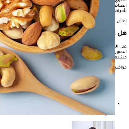
تحتوي على الألياف والبروتين والفيتامينات والمعادن وغيرها من
العناصر الغذائية التي يمكن أن تساعد في تقليل خطر الإصابة
بأمراض القلب والأوعية الدموية، وفقًا "British Heart Foundation".
إعلان
هل المكسرات تسبب السمنة؟
على الرغم من أن المكسرات غنية بالدهون وتحتوي على بعض
الدهون المشبعة، إلا أنها تحتوي بشكل أساسي على "دهون غير
مشبعة" صحية.
مواضيع ذات صلة
ما هي كمية البروتين اللازمة للرجال؟.. تعرف عليها