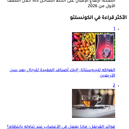
الصحة: ارتفاع الإقبال على الخط الساخن 105 خلال النصف
الأول من 2026
الأكثر قراءة في الكونسلتو
1
الفواكه للبروستاتا- إليك أصناف المفيدة للرجال بعد سن
الأربعين
2
فوائد القرنفل- ماذا يفعل في الأعصاب عند تناوله بانتظام؟