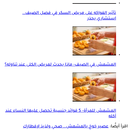
تأثير الفواكه على مريض السكر في فصل الصيف..
استشاري يحذر
المشمش في الصيف- ماذا يحدث لمريض الكلى عند تناوله؟
المشمش للمرأة- 5 فوائد جنسية تحصل عليها النساء عند
أكله
اقرأ أيضًا:
عصير خوخ بالمشمش.. صحي ولذيذ لإفطارك