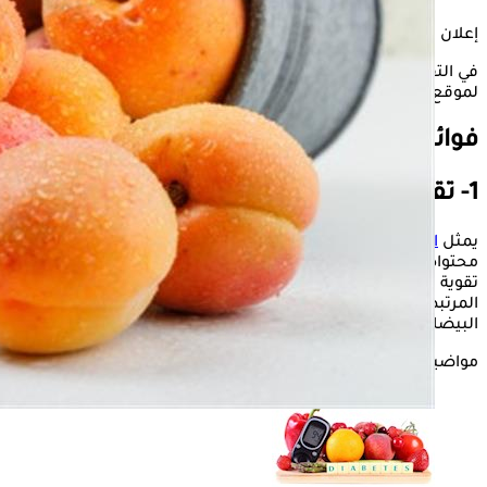
إعلان
في التقرير التالي، يستعرض "الكونسلتو" فوائد المشمس، وفقًا
لموقع "Healthline".
فوائد المشمش
1- تقوية النظر
يمثل
المشمش
أهمية كبيرة لصحة العين، ويرجع السبب إلى
محتواه العالي من فيتامين أ والبيتا كاروتين، اللذين يساعدان على
تقوية النظر وتقليل فرص الإصابة بأمراض الضمور البقعي
المرتبطة بالتقدم في العمر، مثل إعتام عدسة العين "المياه
البيضاء" والجلوكوما "المياه الزرقاء".
مواضيع ذات صلة