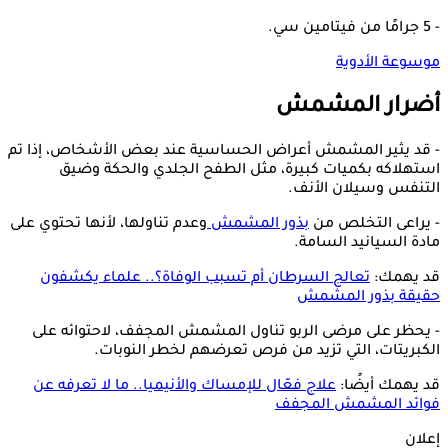
- 5 جرامًا من فيتامين سي.
موسوعة الأدوية
أضرار المشمش
- قد يثير المشمش أعراض الحساسية عند بعض الأشخاص، إذا تم
استهلاكه بكميات كبيرة، مثل الطفح الجلدي والحكة وضيق
التنفس وسيلان الأنف.
- يراعى التخلص من
بذور المشمش
وعدم تناولها، لأنها تحتوي على
مادة السيانيد السامة.
قد يهمك:
تعالج السرطان أم تسبب الوفاة؟.. علماء يكشفون
حقيقة بذور المشمش
- يحظر على مرضى الربو تناول المشمش المجفف، لاحتوائه على
الكبريتات، التي تزيد من فرص تعرضهم لخطر النوبات.
قد يهمك أيضًا:
علاج فعّال للإمساك والأنيميا.. ما لا تعرفه عن
فوائد المشمش المجفف
إعلان