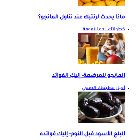
ماذا يحدث لرئتيك عند تناول المانجو؟
خطواتك نحو الأمومة
المانجو للمرضعة- إليكِ الفوائد
أخبار مطبخك الصحي
البلح الأسود قبل النوم- إليك فوائده