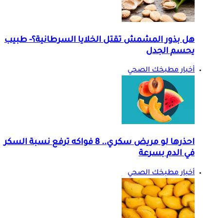
هل بذور المشمش تقتل الخلايا السرطانية؟- طبيب
يحسم الجدل
أخبار مطبخك الصحي
احذرها لو مريض سكري.. 8 فواكه ترفع نسبة السكر
في الدم بسرعة
أخبار مطبخك الصحي