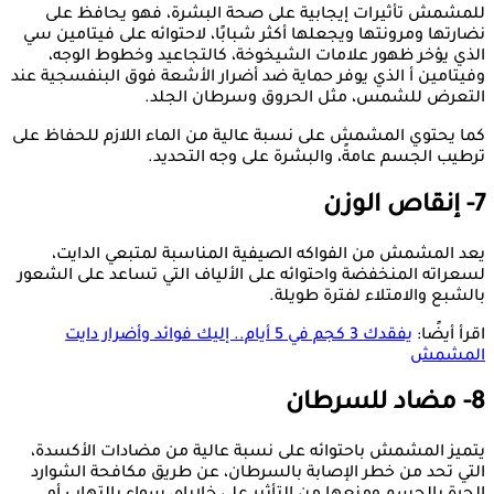
للمشمش تأثيرات إيجابية على صحة البشرة، فهو يحافظ على
نضارتها ومرونتها ويجعلها أكثر شبابًا، لاحتوائه على فيتامين سي
الذي يؤخر ظهور علامات الشيخوخة، كالتجاعيد وخطوط الوجه،
وفيتامين أ الذي يوفر حماية ضد أضرار الأشعة فوق البنفسجية عند
التعرض للشمس، مثل الحروق وسرطان الجلد.
كما يحتوي المشمش على نسبة عالية من الماء اللازم للحفاظ على
ترطيب الجسم عامةً، والبشرة على وجه التحديد.
7- إنقاص الوزن
يعد المشمش من الفواكه الصيفية المناسبة لمتبعي الدايت،
لسعراته المنخفضة واحتوائه على الألياف التي تساعد على الشعور
بالشبع والامتلاء لفترة طويلة.
اقرأ أيضًا:
يفقدك 3 كجم في 5 أيام.. إليك فوائد وأضرار دايت
المشمش
8- مضاد للسرطان
يتميز المشمش باحتوائه على نسبة عالية من مضادات الأكسدة،
التي تحد من خطر الإصابة بالسرطان، عن طريق مكافحة الشوارد