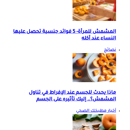
المشمش للمرأة- 5 فوائد جنسية تحصل عليها
النساء عند أكله
نصائح
ماذا يحدث للجسم عند الإفراط في تناول
المشمش؟.. إليك تأثيره على الجسم
أخبار مطبخك الصحي