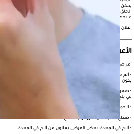
المقيحة". يُعد
التهاب الحلق
العقدي أكثر شيوعًا بين الأطفال، لكنه
يمكن أن يصيب البالغين أيضًا. تسبِّب العدوى ألمًا شديدًا في
الحلق وصعوبة في البلع، وقد تؤدي إلى مضاعفات خطيرة إذا لم يتم
علاجها بشكل مناسب.
إعلان
________________________________________
الأعراض
أعراض التهاب الحلق العقدي تشمل:
• ألم حاد في الحلق: يشعر المصاب بألم شديد في الحلق، غالبًا ما
يكون مفاجئًا وشديدًا.
• صعوبة في البلع: بسبب الالتهاب، قد يعاني الشخص من صعوبة
في بلع الطعام أو السوائل.
• الحمى: يعاني المصاب من ارتفاع في درجة الحرارة.
• صداع: قد يشعر المريض بالصداع.
• آلام في المعدة: بعض المرضى يعانون من آلام في المعدة.