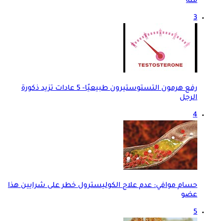
منه
3
رفع هرمون التستوستيرون طبيعيًا- 5 عادات تزيد ذكورة
الرجل
4
حسام موافي: عدم علاج الكوليسترول خطر على شرايين هذا
عضو
5