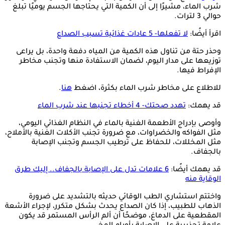
شرب الماء، مشيرًا إلى أن الكمية التي يحتاجها الجسم يوميًا تبلغ
حوالي 3 لترات.
اقرأ أيضًا:
لا تفعلها- 5 عادات غذائية تسبب الصداع
وحذر حتة من تناول هذه الكمية من المياه دفعة واحدة، بل يراعى
توزيعها على مدار اليوم، لضمان الاستفادة منها وتجنب مخاطر
الإفراط فيها.
للاطلاع على مخاطر شرب الماء بكثرة، اضغط
هنا
.
قد يهمك:
تهدد صحتك- 4 أخطاء تجنبها عند شرب الماء
وأوصى بإدراج الأطعمة الغنية بالماء في النظام الغذائي اليومي،
مثل الفواكه والخضراوات، مع ضرورة تجنب الأكلات الغنية بالأملاح،
مثل المخللات، للحفاظ على ترطيب الجسم وتجنب الإصابة
بالجفاف.
قد يهمك أيضًا:
6 علامات تدل على الإصابة بالجفاف.. إليك طرق
الوقاية منه
واختتم استشاري الطب الوقائي حديثه بالتشديد على ضرورة
الذهاب للطبيب، إذا كان الصداع يحدث بشكل متكرر، لإجراء الأشعة
المقطعية على الدماغ، موضحًا أن ألم الرأس المستمر قد يكون