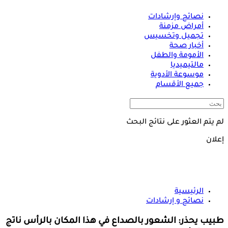
نصائح وإرشادات
أمراض مزمنة
تجميل وتخسيس
أخبار صحة
الأمومة والطفل
مالتيميديا
موسوعة الأدوية
جميع الأقسام
لم يتم العثور على نتائج البحث
إعلان
الرئيسية
نصائح و إرشادات
طبيب يحذر: الشعور بالصداع في هذا المكان بالرأس ناتج