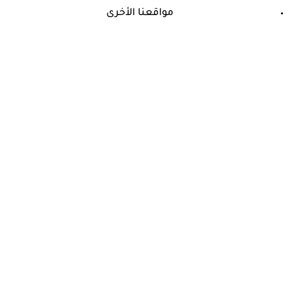
مواقعنا الأخرى
©
جميع الحقوق محفوظة لدى شركة جيميناي ميديا
طبيب يثير الجدل: الرياضة فاشلة في إنقاص الوزن لهذا السبب