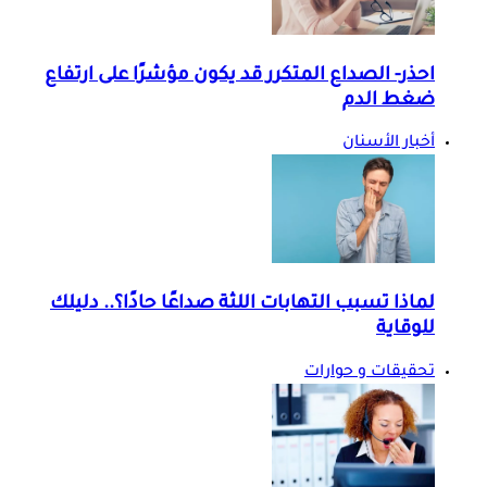
احذر- الصداع المتكرر قد يكون مؤشرًا على ارتفاع
ضغط الدم
أخبار الأسنان
لماذا تسبب التهابات اللثة صداعًا حادًا؟.. دليلك
للوقاية
تحقيقات و حوارات