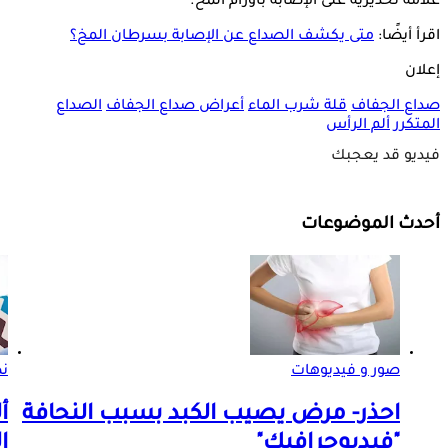
علامة تحذيرية على الإصابة بأورام المخ.
اقرأ أيضًا:
متى يكشف الصداع عن الإصابة بسرطان المخ؟
إعلان
صداع الجفاف
قلة شرب الماء
أعراض صداع الجفاف
الصداع
المتكرر
ألم الرأس
فيديو قد يعجبك
أحدث الموضوعات
صور و فيديوهات
ن
احذر- مرض يصيب الكبد بسبب النحافة
أ
"فيديوحرافيك"
ا