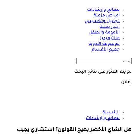
نصائح وإرشادات
أمراض مزمنة
تجميل وتخسيس
أخبار صحة
الأمومة والطفل
مالتيميديا
موسوعة الأدوية
جميع الأقسام
لم يتم العثور على نتائج البحث
إعلان
الرئيسية
نصائح و إرشادات
هل الشاي الأخضر يهيج القولون؟ استشاري يجيب