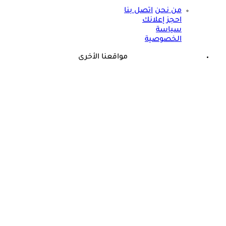
من نحن
اتصل بنا
احجز إعلانك
سياسة
الخصوصية
مواقعنا الأخرى
©
جميع الحقوق محفوظة لدى شركة جيميناي ميديا
طبيب يثير الجدل: الرياضة فاشلة في إنقاص الوزن لهذا السبب