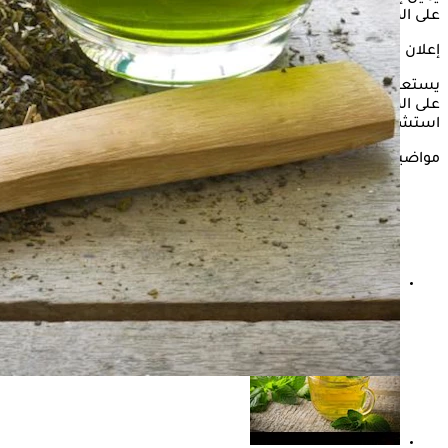
على المعدة وهل بيهيج القولون؟.
إعلان
يستعرض "الكونسلتو" في هذه السطور تأثير تناول الشاي الأخضر
على المعدة والقولون، وفقًا لما ذكرته الدكتورة غادة الصايغ
استشاري التغذية العلاجية وتغذية ما بعد جراحة السمنة.
مواضيع ذات صلة
الشاي الأخضر بديل مناسب للكافيين- إليك فوائده