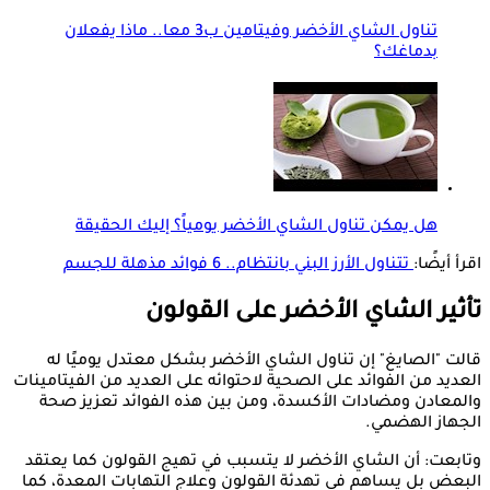
تناول الشاي الأخضر وفيتامين ب3 معا.. ماذا يفعلان
بدماغك؟
هل يمكن تناول الشاي الأخضر يومياً؟ إليك الحقيقة
اقرأ أيضًا:
تتناول الأرز البني بانتظام.. 6 فوائد مذهلة للجسم
تأثير الشاي الأخضر على القولون
قالت "الصايغ" إن تناول الشاي الأخضر بشكل معتدل يوميًا له
العديد من الفوائد على الصحية لاحتوائه على العديد من الفيتامينات
والمعادن ومضادات الأكسدة، ومن بين هذه الفوائد تعزيز صحة
الجهاز الهضمي.
وتابعت: أن الشاي الأخضر لا يتسبب في تهيج القولون كما يعتقد
البعض بل يساهم في تهدئة القولون وعلاج التهابات المعدة، كما