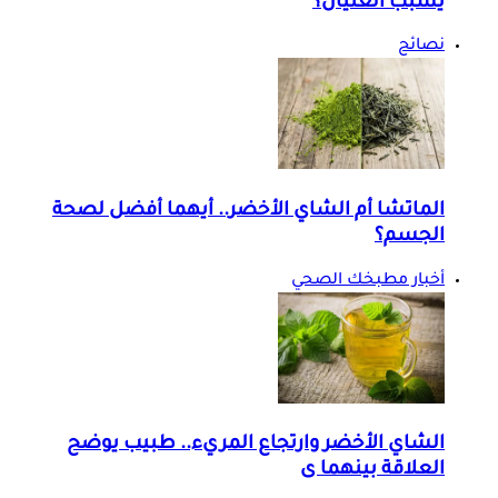
يسبب الغثيان؟
نصائح
الماتشا أم الشاي الأخضر.. أيهما أفضل لصحة
الجسم؟
أخبار مطبخك الصحي
الشاي الأخضر وارتجاع المريء.. طبيب يوضح
العلاقة بينهما ى