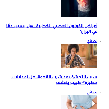
أعراض القولون العصبي الخطيرة - هل يسبب دمًا
في البراز؟
نصائح
سبب التجشؤ بعد شرب القهوة- هل له دلالات
خطيرة؟-طبيب يكشف
نصائح