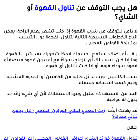
هل يجب التوقف عن
تناول القهوة
أو
الشاي؟
لا داعي للتوقف عن شرب القهوة إذا كنت تشعر بعدم الراحة، يمكن
اتباع الخطوات البسيطة التالية لتناول القهوة دون التسبب
بمتلازمة القولون العصبي.
راقب أعراضك: استمع لجسمك لاحظ شعورك بعد شرب القهوة،
وما إذا كان يسبب لك أي انزعاج، سواءً مع أو بدون قهوة مبيضة أو
قهوة سوداء قوية، أو إذا كنت تتناول أي قهوة.
تجنب الكافيين: جرب بدائل خالية من الكافيين أو القهوة العشبية
وقيم كيفية استجابة جسمك.
الحد من الاستهلاك: تقليل وتيرة الاستهلاك لأن أي شيء زائد قد
يكون له عواقبه.
قد يهمك أيضًا:
زيت النعناع لعلاج القولون العصبي- هل يحقق
نتائج فعالة؟
إعلان
تناول القهوة
فوائد الشاي
أعراض القولون العصبي
ألم القولون
ألم