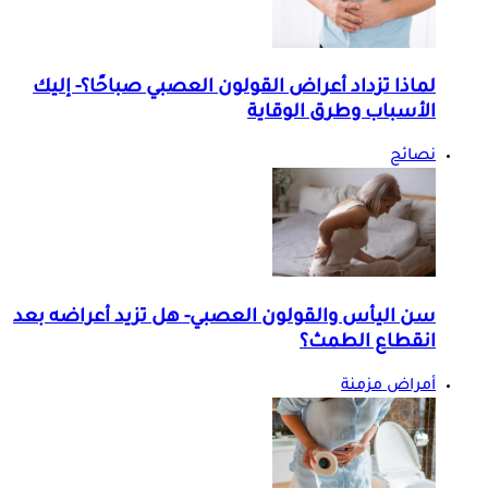
لماذا تزداد أعراض القولون العصبي صباحًا؟- إليك
الأسباب وطرق الوقاية
نصائح
سن اليأس والقولون العصبي- هل تزيد أعراضه بعد
انقطاع الطمث؟
أمراض مزمنة