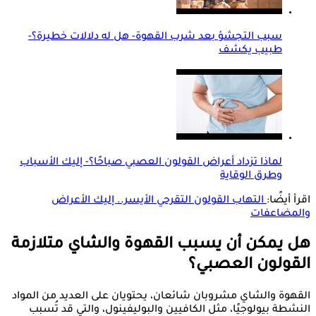
سبب التجشؤ بعد شرب القهوة- هل له دلالات خطيرة؟-
طبيب يكشف
لماذا تزداد أعراض القولون العصبي صباحًا؟- إليك الأسباب
وطرق الوقاية
اقرأ أيضًا:
التهاب القولون التقرحي الأيسر.. إليك الأعراض
والمضاعفات
هل يمكن أن يسبب القهوة والشاي متلازمة
القولون العصبي؟
القهوة والشاي مشروبان شائعان، يحتويان على العديد من المواد
النشطة بيولوجيًا، مثل الكافيين والبوليفينول، والتي قد تُسبب