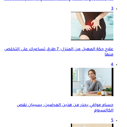
3
علاج حكة المهبل من المنزل- 7 طرق تساعدِك على التخلص
منها
4
حسام موافي يحذر من هذين المرضين: يسببان نقص
الكالسيوم
5