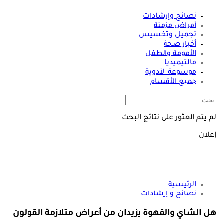
نصائح وإرشادات
أمراض مزمنة
تجميل وتخسيس
أخبار صحة
الأمومة والطفل
مالتيميديا
موسوعة الأدوية
جميع الأقسام
لم يتم العثور على نتائج البحث
إعلان
الرئيسية
نصائح و إرشادات
هل الشاي والقهوة يزيدان من أعراض متلازمة القولون