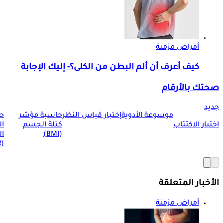
أمراض مزمنة
كيف أعرف أن ألم البطن من الكلى؟- إليك الإجابة
صحتك بالأرقام
جديد
موسوعة الأدوية
إختبار قياس النظر
حاسبة مؤشر
ح
اختبار الاكتئاب
كتلة الجسم
ا
(BMI)
ال
(BMR)
الأخبار المتعلقة
أمراض مزمنة