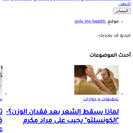
البطن
المصادر
موقع:
only my health
فيديو قد يعجبك
أحدث الموضوعات
تحقيقات و حوارات
ن
لماذا يسقط الشعر بعد فقدان الوزن؟-
ت
"الكونسلتو" يجيب على مراد مكرم
ع