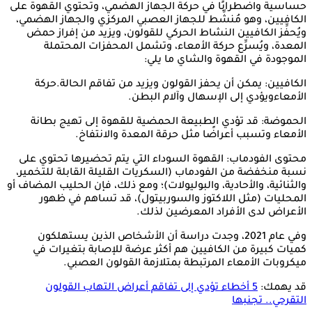
حساسية واضطرابًا في حركة الجهاز الهضمي، وتحتوي القهوة على
الكافيين، وهو مُنشِّط للجهاز العصبي المركزي والجهاز الهضمي،
ويُحفِّز الكافيين النشاط الحركي للقولون، ويزيد من إفراز حمض
المعدة، ويُسرِّع حركة الأمعاء، وتشمل المحفزات المحتملة
الموجودة في القهوة والشاي ما يلي:
الكافيين: يمكن أن يحفز القولون ويزيد من تفاقم الحالة.حركة
الأمعاءويؤدي إلى الإسهال وآلام البطن.
الحموضة: قد تؤدي الطبيعة الحمضية للقهوة إلى تهيج بطانة
الأمعاء وتسبب أعراضًا مثل حرقة المعدة والانتفاخ.
محتوى الفودماب: القهوة السوداء التي يتم تحضيرها تحتوي على
نسبة منخفضة من الفودماب (السكريات القليلة القابلة للتخمير،
والثنائية، والأحادية، والبوليولات)؛ ومع ذلك، فإن الحليب المضاف أو
المحليات (مثل اللاكتوز والسوربيتول)، قد تساهم في ظهور
الأعراض لدى الأفراد المعرضين لذلك.
وفي عام 2021، وجدت دراسة أن الأشخاص الذين يستهلكون
كميات كبيرة من الكافيين هم أكثر عرضة للإصابة بتغيرات في
ميكروبات الأمعاء المرتبطة بمتلازمة القولون العصبي.
قد يهمك:
5 أخطاء تؤدي إلى تفاقم أعراض التهاب القولون
التقرحي.. تجنبها