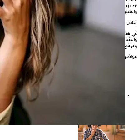
وغالبًا ما لا يتم اكتشافه أو تشخيصه بشكل صحيح، وهناك عوامل
قد تزيد من أعراضه من الضروري تجنبها، فماذا عن الشاي
والقهوة؟
إعلان
في هذه السطور، يستعرض "الكونسلتو" هل يمكن أن يزيد القهوة
والشاي من أعراض متلازمة القولون العصبي؟- وذلك وفقًا لما جاء
بموقع only my health
مواضيع ذات صلة
أعراض القولون العصبي الخطيرة - هل يسبب دمًا في البراز؟