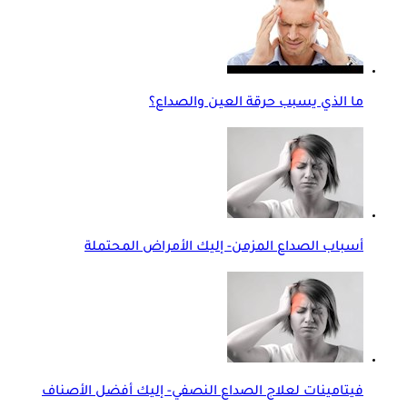
ما الذي يسبب حرقة العين والصداع؟
أسباب الصداع المزمن- إليك الأمراض المحتملة
فيتامينات لعلاج الصداع النصفي- إليك أفضل الأصناف