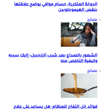
الدوخة المتكررة- حسام موافي يوضح علاقتها
بنقص الهيموجلوبين
نصائح
الشعور بالصداع بعد شرب الزنجبيل- إليك سببه
وكيفية التخلص منه
نصائح
فوائد خل التفاح للعظام- هل يساعد على علاج