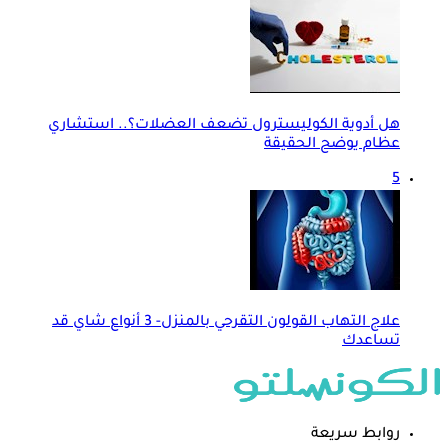
هل أدوية الكوليسترول تضعف العضلات؟.. استشاري
عظام يوضح الحقيقة
5
علاج التهاب القولون التقرحي بالمنزل- 3 أنواع شاي قد
تساعدك
روابط سريعة