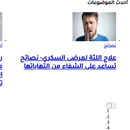
أحدث الموضوعات
نصائح
أم
علاج اللثة لمرضى السكري- نصائح
ر
تساعد على الشفاء من التهاباتها
م
ا
ت