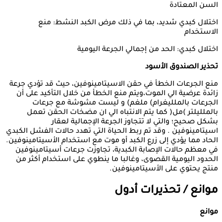
السن المعتادة
اختلال كبدي شديد، بما في ذلك مرض الكبد النشط: منع
الاستخدام
اختلال كبدي: الحد من إجمالي الجرعة اليومية
تحذير
الصندوق
الأسود
منع الجرعات الخطأ في حقن الاسيتامينوفين، حيث قد تؤدي جرعة
زائدة عرضية الي الموت،ويتم منع الخطأ من خلال التأكيد على أن
الجرعات بالملليغرام) ملغم) و ليست مشوشة مع جرعات
بالملليلتر )مل( كما يتم الانتباه الي ان مضخات الحقن تعمل
بشكل صحيح؛ والتي لا تتجاوز الجرعة الإجمالية لعقار
اسيتامينوفين . وقد تم ربط الحياة التي تهدد حالات الفشل الكبدي
الحاد مما يؤدي إلى زرع الكبد أو موت مع استخدام الأسيتامينوفين.
في معظم حالات الإصابة الكبدية، تجاوزت جرعات أسيتامينوفين
الحدود اليومية القصوى، وغالبا ما ينطوي على استخدام أكثر من
منتج يحتوي على الأسيتامينوفين.
موانع
/
تحذيرات
أدول
موانع