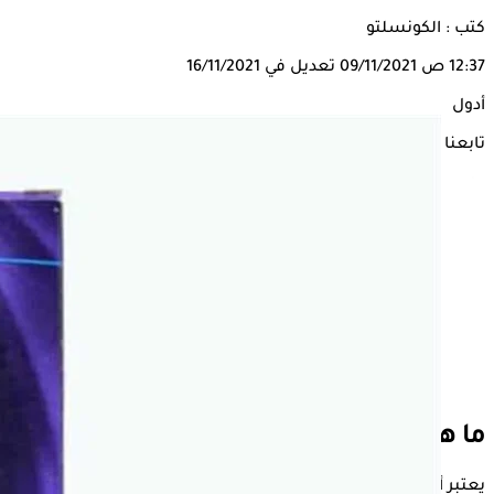
كتب : الكونسلتو
12:37 ص
09/11/2021
تعديل في 16/11/2021
أدول
تابعنا على
ما هو
أدول
ADOL؟
يعتبر أدول
ADOL
-المعروف علميًا باسم
الباراسيتامول
أو