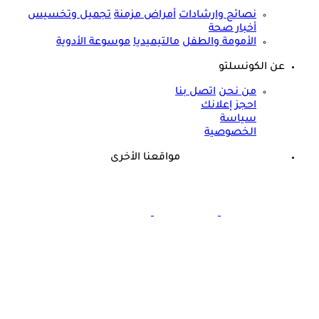
نصائح وارشادات
أمراض مزمنة
تجميل وتخسيس
أخبار صحة
الأمومة والطفل
مالتيميديا
موسوعة الأدوية
عن الكونسلتو
من نحن
اتصل بنا
احجز إعلانك
سياسة
الخصوصية
مواقعنا الأخرى
©
جميع الحقوق محفوظة لدى شركة جيميناي ميديا
برعاية مجانية.. أسامة حمدي يزف بشرى للأطفال المصابين
بالسكري في مصر