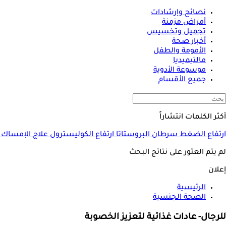
نصائح وإرشادات
أمراض مزمنة
تجميل وتخسيس
أخبار صحة
الأمومة والطفل
مالتيميديا
موسوعة الأدوية
جميع الأقسام
أكثر الكلمات انتشاراً
ارتفاع الضغط
سرطان البروستاتا
ارتفاع الكوليسترول
علاج الإمساك
لم يتم العثور على نتائج البحث
إعلان
الرئيسية
الصحة الجنسية
للرجال- عادات غذائية لتعزيز الخصوبة