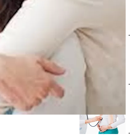
أعراض جفاف العين أثناء الحمل- دليلكِ للتخلص منه
هل يؤثر مضغ التبغ على صحة الحيوانات المنوية عند الرجال؟