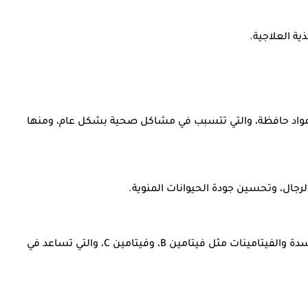
ة العلاجية.
ى مواد حافظة، والتي تتسبب في مشاكل صحية بشكل عام، ومنها
التوت، والرمان، والأفوكادو، والبرتقال، والفراولة، وذلك لاحتوائها على نسبة عالية من مضادات الأكسدة والفيتامينات مثل فيتامين B، وفيتامين C، والتي تساعد في