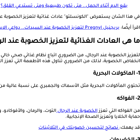
بقع الدم أثناء الحمل.. متى تكون طبيعية ومتى تستدعي القلق؟
في هذا الشان يستعرض "الكونسلتو" عادات غذائية لتعزيز الخصوبة عند 
اقرأ أيضًا:
بريجنيل Pregnyl لتعزيز الخصوبة عند السيدات.. دواعي الاستعمال وأثاره الجانبية
ما هى العادات الغذائية لتعزيز الخصوبة عند ال
لتعزيز الخصوبة عند الرجال، من الضروري اتباع نظام غذائي صحي خا
انخفاض الخصوبة، لذلك من الضروري تناول هذه الأطعمة التي تعزز ا
1- الماكولات البحرية
تحتوي المأكولات البحرية مثل الأسماك والجمبري على نسبة عالية من أحماض أوميجا 3 الدهنية، التي لها دورًا فعالًا في تعزيز الخصوبة عند الرجال
2- الفواكه
من الفواكه التي تعزز
الخصوبة عند الرجال
حماية الخلايا وتعزيز الصحة الإنجابية.
قد يهمك:
نصائح لتحسين خصوبتك في الثلاثينات