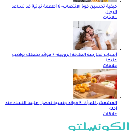
كيفية تحسين قوة الانتصاب- 6 أطعمة نباتية قد تساعد
الرجال
علاقات
أسباب ممارسة العلاقة الزوجية- 7 فوائد تجعلك تواظب
عليها
علاقات
المشمش للمرأة- 5 فوائد جنسية تحصل عليها النساء عند
أكله
علاقات