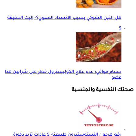
هل التين الشوكي يسبب الانسداد المعوي؟- إليك الحقيقة
5
حسام موافي: عدم علاج الكوليسترول خطر على شرايين هذا
عضو
صحتك النفسية والجنسية
رفع هرمون التستوستيرون طبيعيًا- 5 عادات تزيد ذكورة