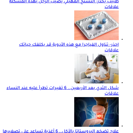
طبيب يحذر: التشنج المهبلي يصيب الرجل بهذه المشكلة
علاقات
احذر- تناول الفياجرا مع هذه الأدوية قد يكلفك حياتك
علاقات
شكل الثدي بعد الأربعين.. 6 تغيرات تطرأ عليه عند النساء
علاقات
علاج تضخم البروستاتا بالأكل.. 6 أغذية تساعد على تصغيرها