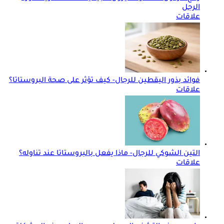
الرجل
علاقات
فوائد بذور اليقطين للرجال- كيف تؤثر على صحة البروستاتا؟
علاقات
التين الشوكي للرجال- ماذا يفعل بالبروستاتا عند تناوله؟
علاقات