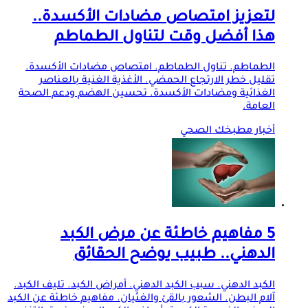
لتعزيز امتصاص مضادات الأكسدة..
هذا أفضل وقت لتناول الطماطم
الطماطم. تناول الطماطم. امتصاص مضادات الأكسدة.
تقليل خطر الارتجاع الحمضي. الأغذية الغنية بالعناصر
الغذائية ومضادات الأكسدة. تحسين الهضم ودعم الصحة
العامة.
أخبار مطبخك الصحي
5 مفاهيم خاطئة عن مرض الكبد
الدهني.. طبيب يوضح الحقائق
الكبد الدهني. سبب الكبد الدهني. أمراض الكبد. تليف الكبد.
آلام البطن. الشعور بالقئ والغثيان. مفاهيم خاطئة عن الكبد