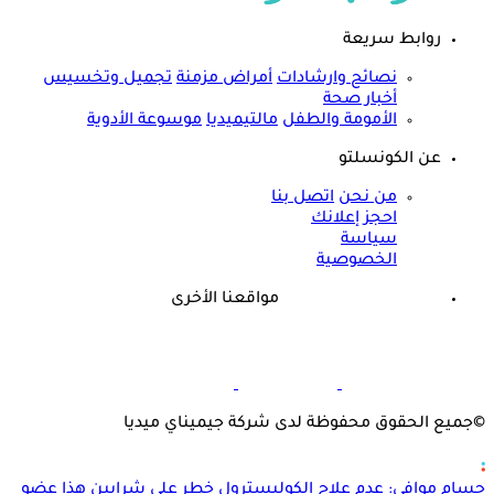
روابط سريعة
نصائح وارشادات
أمراض مزمنة
تجميل وتخسيس
أخبار صحة
الأمومة والطفل
مالتيميديا
موسوعة الأدوية
عن الكونسلتو
من نحن
اتصل بنا
احجز إعلانك
سياسة
الخصوصية
مواقعنا الأخرى
©
جميع الحقوق محفوظة لدى شركة جيميناي ميديا
حسام موافي: عدم علاج الكوليسترول خطر على شرايين هذا عضو