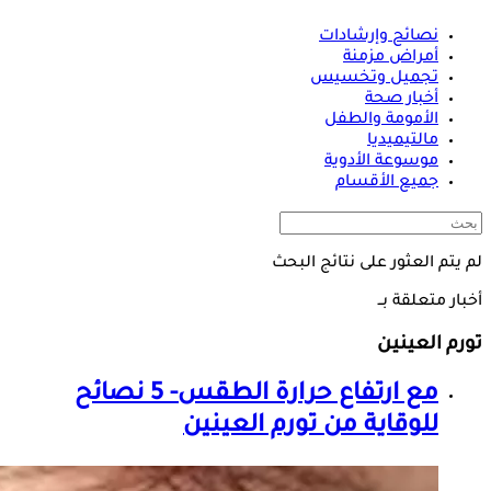
نصائح وإرشادات
أمراض مزمنة
تجميل وتخسيس
أخبار صحة
الأمومة والطفل
مالتيميديا
موسوعة الأدوية
جميع الأقسام
لم يتم العثور على نتائج البحث
أخبار متعلقة بــ
تورم العينين
مع ارتفاع حرارة الطقس- 5 نصائح
للوقاية من
تورم العينين