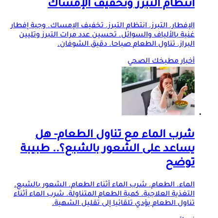
انتظام التبرز وتخفيف الإمساك
الإفطار. التبرز. انتظام التبرز. تخفيف الإمساك. وجبة إفطار
غنية بالألياف والسوائل. تحسين عدد مرات التبرز وتليين
البراز. تناول الطعام صباحا. دقيق الشوفان.
أخبار مطبخك الصحي
شرب الماء مع تناول الطعام- هل
يساعد على الشعور بالشبع؟.. طبيبة
توضح
الماء. الطعام. شرب الماء أثناء الطعام. الشعور بالشبع.
التغذية العلاجية. كمية الطعام المتناولة. شرب الماء أثناء
تناول الطعام يؤدي تلقائيا إلى تقليل الشهية.