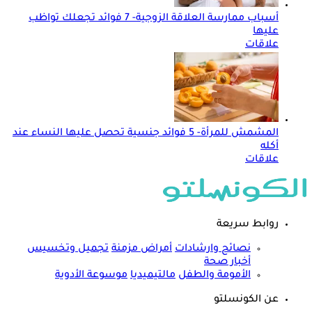
أسباب ممارسة العلاقة الزوجية- 7 فوائد تجعلك تواظب
عليها
علاقات
المشمش للمرأة- 5 فوائد جنسية تحصل عليها النساء عند
أكله
علاقات
روابط سريعة
نصائح وارشادات
أمراض مزمنة
تجميل وتخسيس
أخبار صحة
الأمومة والطفل
مالتيميديا
موسوعة الأدوية
عن الكونسلتو