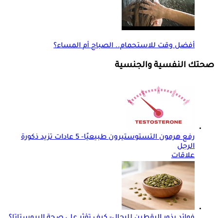
أفضل وقت للاستحمام.. الصباح أم المساء؟
صحتك النفسية والجنسية
رفع هرمون التستوستيرون طبيعيًا- 5 عادات تزيد ذكورة
الرجل
علاقات
فوائد بذور اليقطين للرجال- كيف تؤثر على صحة البروستاتا؟