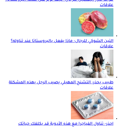
علاقات
التين الشوكي للرجال- ماذا يفعل بالبروستاتا عند تناوله؟
علاقات
طبيب يحذر: التشنج المهبلي يصيب الرجل بهذه المشكلة
علاقات
احذر- تناول الفياجرا مع هذه الأدوية قد يكلفك حياتك