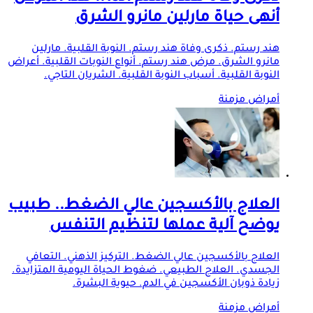
أنهى حياة مارلين مانرو الشرق
هند رستم. ذكرى وفاة هند رستم. النوبة القلبية. مارلين
مانرو الشرق. مرض هند رستم. أنواع النوبات القلبية. أعراض
النوبة القلبية. أسباب النوبة القلبية. الشريان التاجي.
أمراض مزمنة
العلاج بالأكسجين عالي الضغط.. طبيب
يوضح آلية عملها لتنظيم التنفس
العلاج بالأكسجين عالي الضغط. التركيز الذهني. التعافي
الجسدي. العلاج الطبيعي. ضغوط الحياة اليومية المتزايدة.
زيادة ذوبان الأكسجين في الدم. حيوية البشرة.
أمراض مزمنة