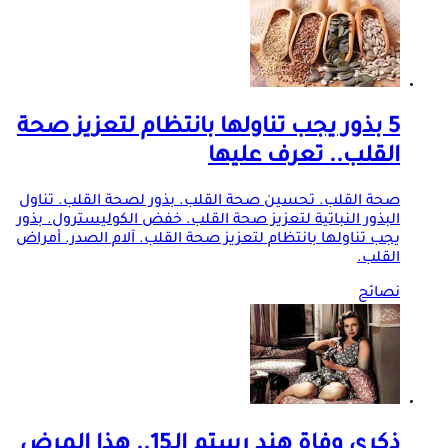
5 بذور يجب تناولها بانتظام لتعزيز صحة
القلب.. تعرف عليها
صحة القلب. تحسين صحة القلب. بذور لصحة القلب. تناول
البذور النباتية لتعزيز صحة القلب. خفض الكوليسترول. بذور
يجب تناولها بانتظام لتعزيز صحة القلب. آلام الصدر. أمراض
القلب.
نصائح
ذكرى وفاة هند رستم الـ15.. هذا المرض