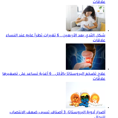
علاقات
شكل الثدي بعد الأربعين.. 6 تغيرات تطرأ عليه عند النساء
علاقات
علاج تضخم البروستاتا بالأكل.. 6 أغذية تساعد على تصغيرها
علاقات
أضرار أدوية البروستاتا- 3 أصناف تسبب ضعف الانتصاب
للرجال