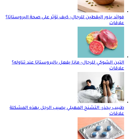
فوائد بذور اليقطين للرجال- كيف تؤثر على صحة البروستاتا؟
علاقات
التين الشوكي للرجال- ماذا يفعل بالبروستاتا عند تناوله؟
علاقات
طبيب يحذر: التشنج المهبلي يصيب الرجل بهذه المشكلة
علاقات