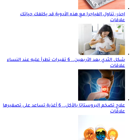
احذر- تناول الفياجرا مع هذه الأدوية قد يكلفك حياتك
علاقات
شكل الثدي بعد الأربعين.. 6 تغيرات تطرأ عليه عند النساء
علاقات
علاج تضخم البروستاتا بالأكل.. 6 أغذية تساعد على تصغيرها
علاقات