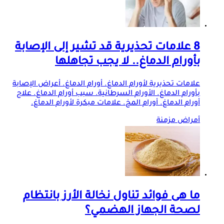
8 علامات تحذيرية قد تشير إلى الإصابة
بأورام الدماغ.. لا يجب تجاهلها
علامات تحذيرية لأورام الدماغ. أورام الدماغ. أعراض الإصابة
بأورام الدماغ. الأورام السرطانية. سبب أورام الدماغ. علاج
أورام الدماغ. أورام المخ. علامات مبكرة لأورام الدماغ.
أمراض مزمنة
ما هى فوائد تناول نخالة الأرز بانتظام
لصحة الجهاز الهضمي؟