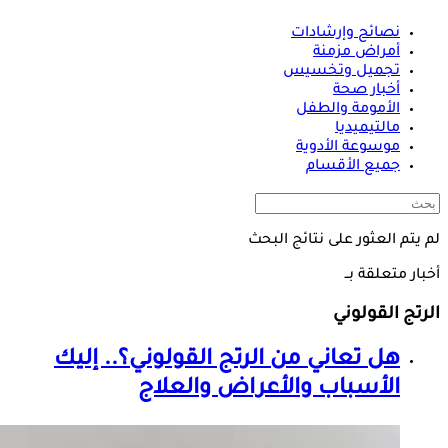
نصائح وإرشادات
أمراض مزمنة
تجميل وتخسيس
أخبار صحة
الأمومة والطفل
مالتيميديا
موسوعة الأدوية
جميع الأقسام
لم يتم العثور على نتائج البحث
أخبار متعلقة بــ
الرتج القولوني
هل تعاني من
الرتج القولوني
؟.. إليك
الأسباب والأعراض والعلاج