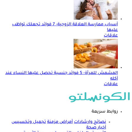
أسباب ممارسة العلاقة الزوجية- 7 فوائد تجعلك تواظب
عليها
علاقات
المشمش للمرأة- 5 فوائد جنسية تحصل عليها النساء عند
أكله
علاقات
روابط سريعة
نصائح وارشادات
أمراض مزمنة
تجميل وتخسيس
أخبار صحة