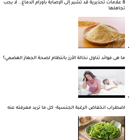
8 علامات تحذيرية قد تشير إلى الإصابة بأورام الدماغ.. لا يجب
تجاهلها
ما هى فوائد تناول نخالة الأرز بانتظام لصحة الجهاز الهضمي؟
اضطراب انخفاض الرغبة الجنسية- كل ما تريد معرفته عنه