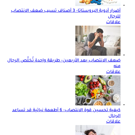
أضرار أدوية البروستاتا- 3 أصناف تسبب ضعف الانتصاب
للرجال
علاقات
ضعف الانتصاب بعد الأربعين- طريقة واحدة تُخلِّص الرجال
منه
علاقات
كيفية تحسين قوة الانتصاب- 6 أطعمة نباتية قد تساعد
الرجال
علاقات