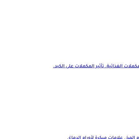
كملات الغذائية. تأثير المكملات على الكبد.
م المخ. علامات مبكرة لأورام الدماغ.