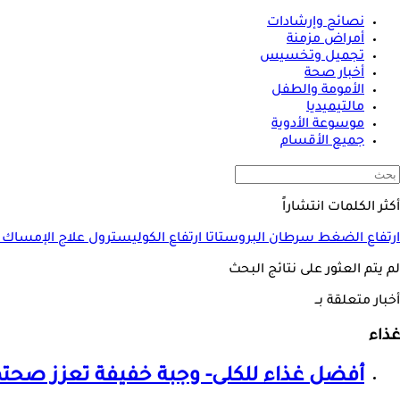
نصائح وإرشادات
أمراض مزمنة
تجميل وتخسيس
أخبار صحة
الأمومة والطفل
مالتيميديا
موسوعة الأدوية
جميع الأقسام
أكثر الكلمات انتشاراً
ارتفاع الضغط
سرطان البروستاتا
ارتفاع الكوليسترول
علاج الإمساك
لم يتم العثور على نتائج البحث
أخبار متعلقة بــ
غذاء
أفضل
غذاء
للكلى- وجبة خفيفة تعزز صحته