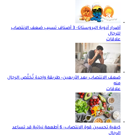
أضرار أدوية البروستاتا- 3 أصناف تسبب ضعف الانتصاب
للرجال
علاقات
ضعف الانتصاب بعد الأربعين- طريقة واحدة تُخلِّص الرجال
منه
علاقات
كيفية تحسين قوة الانتصاب- 6 أطعمة نباتية قد تساعد
الرجال