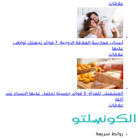
علاقات
أسباب ممارسة العلاقة الزوجية- 7 فوائد تجعلك تواظب
عليها
علاقات
المشمش للمرأة- 5 فوائد جنسية تحصل عليها النساء عند
أكله
علاقات
روابط سريعة