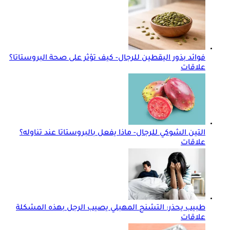
فوائد بذور اليقطين للرجال- كيف تؤثر على صحة البروستاتا؟
علاقات
التين الشوكي للرجال- ماذا يفعل بالبروستاتا عند تناوله؟
علاقات
طبيب يحذر: التشنج المهبلي يصيب الرجل بهذه المشكلة
علاقات