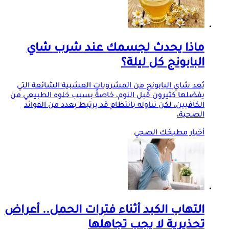
ماذا يحدث لجسمك عند شرب شاي
البابونج كل ليلة؟
يُعد شاي البابونج من المشروبات العشبية الشائعة التي
يفضلها كثيرون قبل النوم، خاصةً بسبب خلوه الطبيعي من
الكافيين، لكن تناوله بانتظام قد يرتبط بعدد من الفوائد
الصحية،
أخبار مطبخك الصحي
التهاب الكبد أثناء فترات الحمل.. أعراض
تحذيرية لا يجب تجاهلها