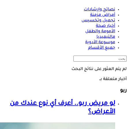
نصائح وإرشادات
أمراض مزمنة
تجميل وتخسيس
أخبار صحة
الأمومة والطفل
مالتيميديا
موسوعة الأدوية
جميع الأقسام
لم يتم العثور على نتائج البحث
أخبار متعلقة بــ
ربو
لو مريض
ربو
.. أعرف أي نوع عندك من
الأعراض؟