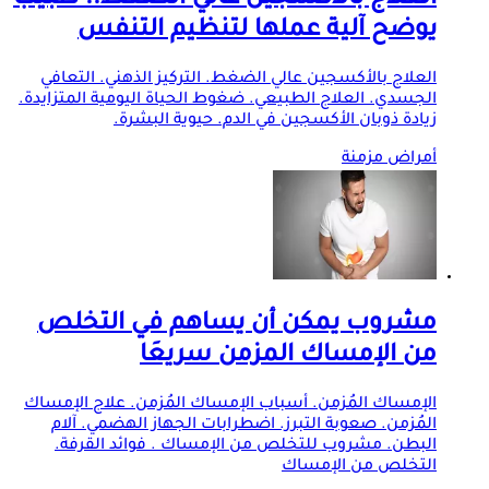
العلاج بالأكسجين عالي الضغط.. طبيب
يوضح آلية عملها لتنظيم التنفس
العلاج بالأكسجين عالي الضغط. التركيز الذهني. التعافي
الجسدي. العلاج الطبيعي. ضغوط الحياة اليومية المتزايدة.
زيادة ذوبان الأكسجين في الدم. حيوية البشرة.
أمراض مزمنة
مشروب يمكن أن يساهم في التخلص
من الإمساك المزمن سريعَا
الإمساك المُزمن. أسباب الإمساك المُزمن. علاج الإمساك
المُزمن. صعوبة التبرز. اضطرابات الجهاز الهضمي. آلام
البطن. مشروب للتخلص من الإمساك . فوائد القرفة.
التخلص من الإمساك