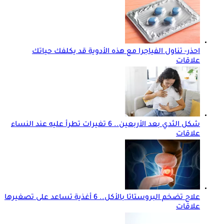
احذر- تناول الفياجرا مع هذه الأدوية قد يكلفك حياتك
علاقات
شكل الثدي بعد الأربعين.. 6 تغيرات تطرأ عليه عند النساء
علاقات
علاج تضخم البروستاتا بالأكل.. 6 أغذية تساعد على تصغيرها
علاقات