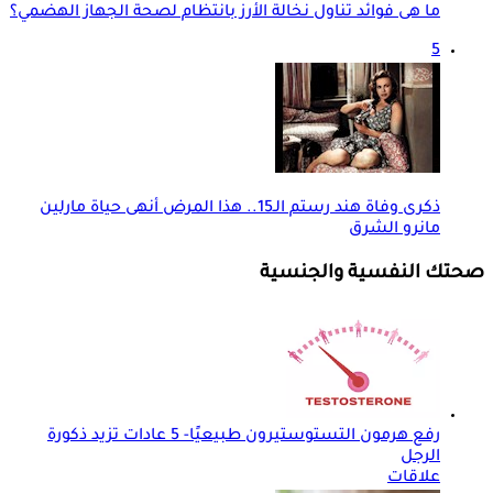
ما هى فوائد تناول نخالة الأرز بانتظام لصحة الجهاز الهضمي؟
5
ذكرى وفاة هند رستم الـ15.. هذا المرض أنهى حياة مارلين
مانرو الشرق
صحتك النفسية والجنسية
رفع هرمون التستوستيرون طبيعيًا- 5 عادات تزيد ذكورة
الرجل
علاقات