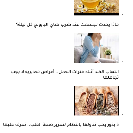
ماذا يحدث لجسمك عند شرب شاي البابونج كل ليلة؟
التهاب الكبد أثناء فترات الحمل.. أعراض تحذيرية لا يجب
تجاهلها
5 بذور يجب تناولها بانتظام لتعزيز صحة القلب.. تعرف عليها