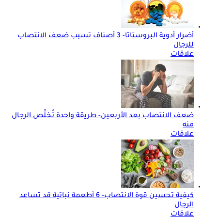
أضرار أدوية البروستاتا- 3 أصناف تسبب ضعف الانتصاب
للرجال
علاقات
ضعف الانتصاب بعد الأربعين- طريقة واحدة تُخلِّص الرجال
منه
علاقات
كيفية تحسين قوة الانتصاب- 6 أطعمة نباتية قد تساعد
الرجال
علاقات