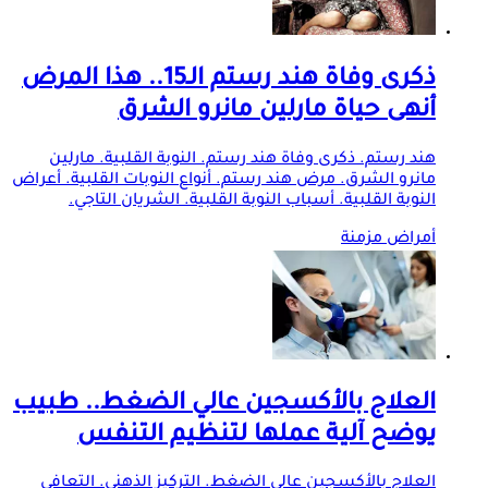
ذكرى وفاة هند رستم الـ15.. هذا المرض
أنهى حياة مارلين مانرو الشرق
هند رستم. ذكرى وفاة هند رستم. النوبة القلبية. مارلين
مانرو الشرق. مرض هند رستم. أنواع النوبات القلبية. أعراض
النوبة القلبية. أسباب النوبة القلبية. الشريان التاجي.
أمراض مزمنة
العلاج بالأكسجين عالي الضغط.. طبيب
يوضح آلية عملها لتنظيم التنفس
العلاج بالأكسجين عالي الضغط. التركيز الذهني. التعافي