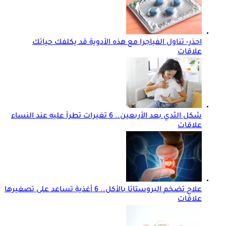
احذر- تناول الفياجرا مع هذه الأدوية قد يكلفك حياتك
علاقات
شكل الثدي بعد الأربعين.. 6 تغيرات تطرأ عليه عند النساء
علاقات
علاج تضخم البروستاتا بالأكل.. 6 أغذية تساعد على تصغيرها
علاقات