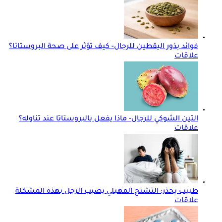
فوائد بذور اليقطين للرجال- كيف تؤثر على صحة البروستاتا؟
علاقات
التين الشوكي للرجال- ماذا يفعل بالبروستاتا عند تناوله؟
علاقات
طبيب يحذر: التشنج المهبلي يصيب الرجل بهذه المشكلة
علاقات