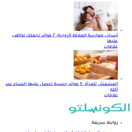
أسباب ممارسة العلاقة الزوجية- 7 فوائد تجعلك تواظب
عليها
علاقات
المشمش للمرأة- 5 فوائد جنسية تحصل عليها النساء عند
أكله
علاقات
روابط سريعة