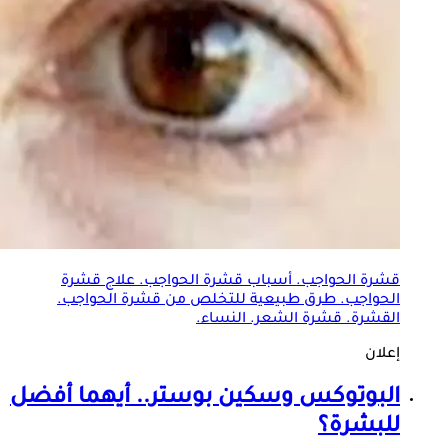
قشرة
الحواجب
. أسباب قشرة
الحواجب
. علاج قشرة
الحواجب
. طرق طبيعية للتخلص من قشرة
الحواجب
.
القشرة. قشرة الشعر. النساء.
إعلان
البوتوكس وسكين بوستر.. أيهما أفضل
للبشرة؟