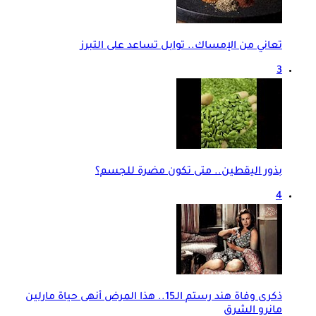
تعاني من الإمساك.. توابل تساعد على التبرز
3
بذور اليقطين.. متى تكون مضرة للجسم؟
4
ذكرى وفاة هند رستم الـ15.. هذا المرض أنهى حياة مارلين
مانرو الشرق